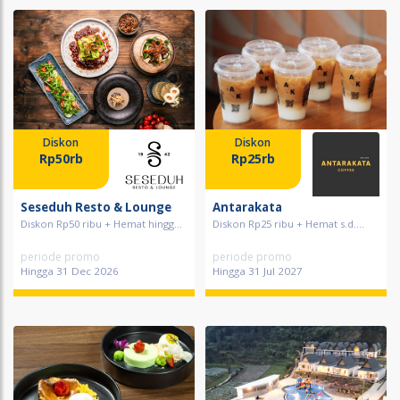
Diskon
Diskon
Rp50rb
Rp25rb
Seseduh Resto & Lounge
Antarakata
Diskon Rp50 ribu + Hemat hingg...
Diskon Rp25 ribu + Hemat s.d....
periode promo
periode promo
Hingga 31 Dec 2026
Hingga 31 Jul 2027