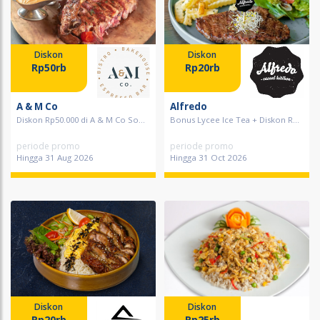
Diskon
Diskon
Rp50rb
Rp20rb
A & M Co
Alfredo
Diskon Rp50.000 di A & M Co So...
Bonus Lycee Ice Tea + Diskon R...
periode promo
periode promo
Hingga 31 Aug 2026
Hingga 31 Oct 2026
Diskon
Diskon
Rp20rb
Rp25rb