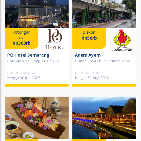
Potongan
Diskon
Rp50rb
s.d.
Rp300rb
PO Hotel Semarang
Adem Ayem
Potongan s.d. RpRp300 ribu, Di...
Diskon Rp50 ribu di Rumah Maka...
periode promo
periode promo
Hingga 30 Jun 2027
Hingga 31 Aug 2026