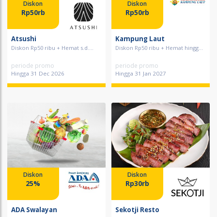
Diskon
Diskon
Rp50rb
Rp50rb
Atsushi
Kampung Laut
Diskon Rp50 ribu + Hemat s.d....
Diskon Rp50 ribu + Hemat hingg...
periode promo
periode promo
Hingga 31 Dec 2026
Hingga 31 Jan 2027
Diskon
Diskon
25%
Rp30rb
ADA Swalayan
Sekotji Resto