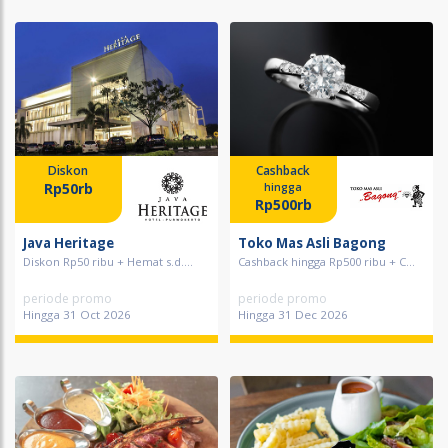
Diskon
Cashback
Rp50rb
hingga
Rp500rb
Java Heritage
Toko Mas Asli Bagong
Diskon Rp50 ribu + Hemat s.d....
Cashback hingga Rp500 ribu + C...
periode promo
periode promo
Hingga 31 Oct 2026
Hingga 31 Dec 2026