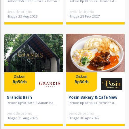
Diskon 25% Dept. Store + Poton...
Diskon Rp30 ribu + Hemat s.d....
periode promo
periode promo
Hingga 23 Aug 2026
Hingga 28 Feb 2027
Diskon
Diskon
Rp50rb
Rp30rb
Grandis Barn
Posin Bakery & Cafe New
Diskon Rp50.000 di Grandis Ba...
Diskon Rp30 ribu + Hemat s.d....
periode promo
periode promo
Hingga 31 Aug 2026
Hingga 30 Apr 2027