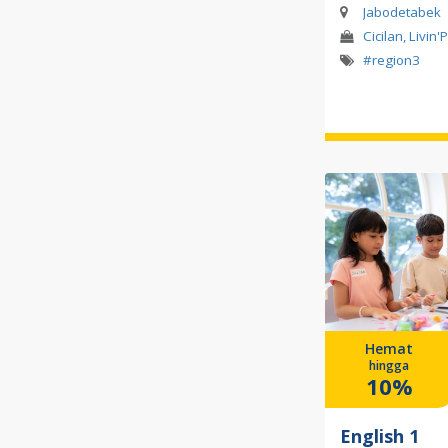
Jabodetabek
Cicilan, Livin'
#region3
Hemat
hingga
10%
English 1