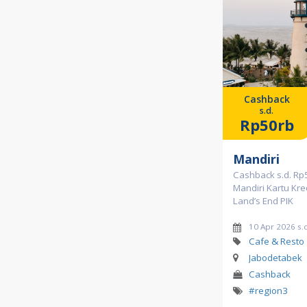
Cashback
s.d.
Rp50rb
Mandiri
Cashback s.d. Rp5
Mandiri Kartu Kre
Land’s End PIK
10 Apr 2026 s.
Cafe & Resto
Jabodetabek
Cashback
#region3