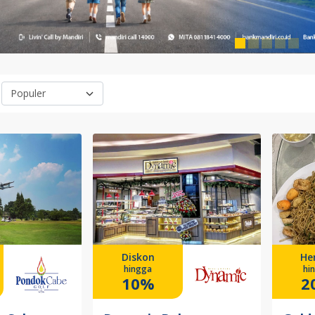
Diskon
He
hingga
hi
10%
2