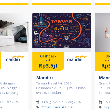
Cashback
Bo
s.d.
vou
Rp3,5jt
Rp
Mandiri
Mand
0% dengan
Taiwan Travel Fair 2026:
Grand 
an 0% hingga 3
Cashback s.d. Rp3,5 juta + Cicilan
Rp50 ri
k By Dr Song
0% s.d. 12 Bulan
Summar
d 31 Dec 2026
14 Aug 2026 s.d 16 Aug 2026
15 J
es
Other, Travel & Hotel
Sup