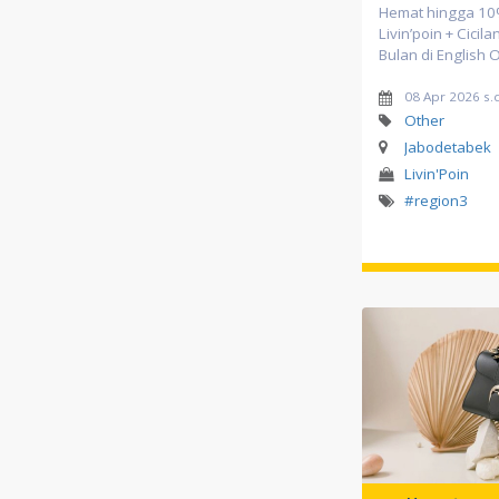
Hemat hingga 1
Livin’poin + Cicil
Bulan di English 
08 Apr 2026 s.
Other
Jabodetabek
Livin'Poin
#region3