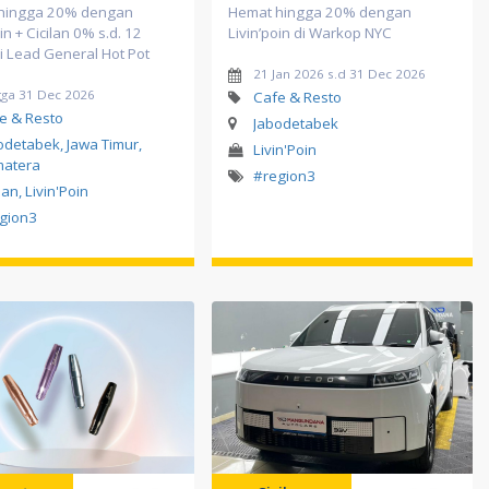
hingga 20% dengan
Hemat hingga 20% dengan
in + Cicilan 0% s.d. 12
Livin’poin di Warkop NYC
i Lead General Hot Pot
21 Jan 2026 s.d 31 Dec 2026
gga 31 Dec 2026
Cafe & Resto
e & Resto
Jabodetabek
odetabek, Jawa Timur,
Livin'Poin
atera
#region3
lan, Livin'Poin
gion3