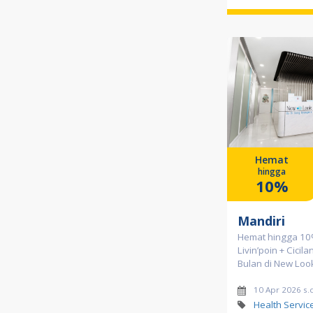
Hemat
hingga
10%
Mandiri
Hemat hingga 1
Livin’poin + Cicil
Bulan di New Loo
10 Apr 2026 s.
Health Servic