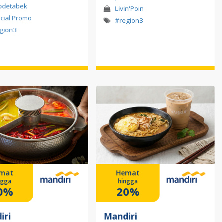
odetabek
Livin'Poin
cial Promo
#region3
gion3
mat
Hemat
ngga
hingga
0%
20%
iri
Mandiri