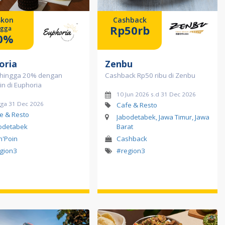
skon
Cashback
Rp50rb
ngga
0%
oria
Zenbu
 hingga 20% dengan
Cashback Rp50 ribu di Zenbu
oin di Euphoria
10 Jun 2026 s.d 31 Dec 2026
gga 31 Dec 2026
Cafe & Resto
e & Resto
Jabodetabek, Jawa Timur, Jawa
odetabek
Barat
in'Poin
Cashback
gion3
#region3