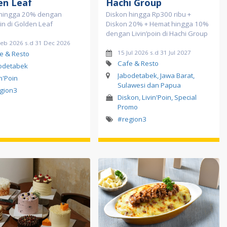
en Leaf
Hachi Group
hingga 20% dengan
Diskon hingga Rp300 ribu +
oin di Golden Leaf
Diskon 20% + Hemat hingga 10%
dengan Livin’poin di Hachi Group
Feb 2026 s.d 31 Dec 2026
15 Jul 2026 s.d 31 Jul 2027
e & Resto
Cafe & Resto
odetabek
Jabodetabek, Jawa Barat,
in'Poin
Sulawesi dan Papua
gion3
Diskon, Livin'Poin, Special
Promo
#region3