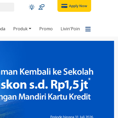
Apply Now
nda
Produk
Promo
Livin'Poin