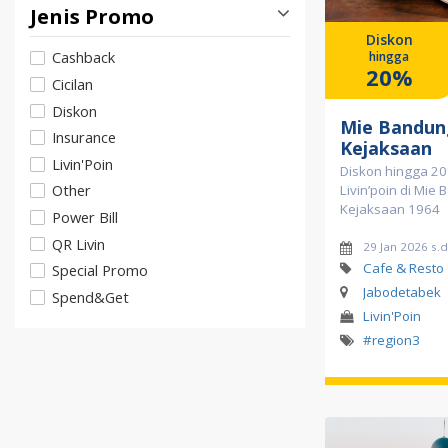
Jenis Promo
Diskon
Cashback
hingga
20%
Cicilan
Diskon
Mie Bandun
Insurance
Kejaksaan
Livin'Poin
Diskon hingga 2
Other
Livin’poin di Mie
Kejaksaan 1964
Power Bill
QR Livin
29 Jan 2026 s.
Cafe & Resto
Special Promo
Jabodetabek
Spend&Get
Livin'Poin
#region3