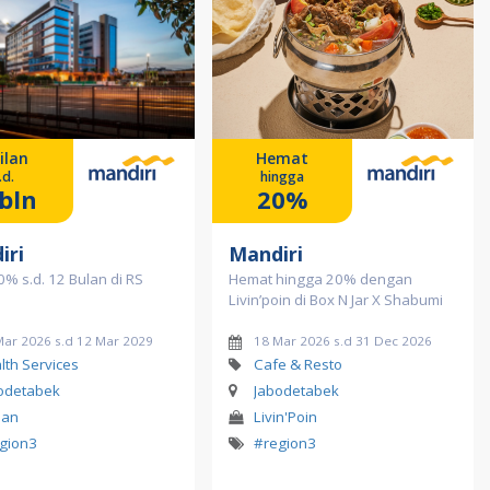
ilan
Hemat
.d.
hingga
bln
20%
iri
Mandiri
 0% s.d. 12 Bulan di RS
Hemat hingga 20% dengan
Livin’poin di Box N Jar X Shabumi
Mar 2026 s.d 12 Mar 2029
18 Mar 2026 s.d 31 Dec 2026
lth Services
Cafe & Resto
odetabek
Jabodetabek
lan
Livin'Poin
gion3
#region3