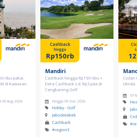
Cashback
Cic
hingga
s
Rp150rb
12
Mandiri
Mand
0 ribu pakai
Cashback hingga Rp150 ribu +
Cicilan
dit di Kawasan
Extra Cashback s.d. Rp3 juta di
Ukrida
Cengkareng Golf
07 
d 30 Aug 2026
Hingga 05 Dec 2026
Hea
Hobby - Golf
Jab
Jabodetabek
Cici
Cashback
#re
#region3