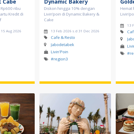
k Cabe
Dynamic Bakery
Gold
 Rp600 ribu
Diskon hingga 10% dengan
Hemat 
rtu Kredit di
Livin’poin di Dynamic Bakery &
Livin’p
f
Cake
13 
d 15 Aug 2026
13 Feb 2026 s.d 31 Dec 2026
Caf
Cafe & Resto
Jab
Jabodetabek
Liv
Livin'Poin
#re
#region3