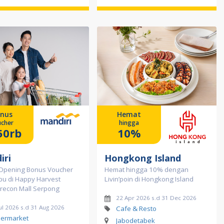
nus
Hemat
cher
hingga
50rb
10%
iri
Hongkong Island
Opening Bonus Voucher
Hemat hingga 10% dengan
bu di Happy Harvest
Livin’poin di Hongkong Island
econ Mall Serpong
22 Apr 2026 s.d 31 Dec 2026
ul 2026 s.d 31 Aug 2026
Cafe & Resto
ermarket
Jabodetabek