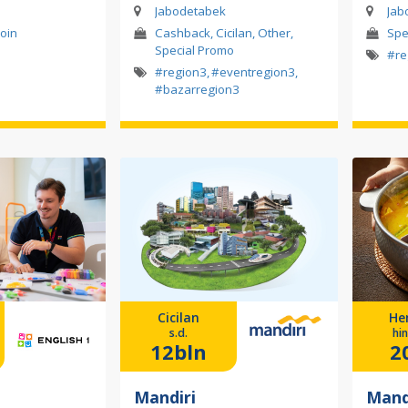
Jabodetabek
Jab
Poin
Cashback, Cicilan, Other,
Spe
Special Promo
#re
#region3
,
#eventregion3
,
#bazarregion3
Cicilan
He
s.d.
hi
12bln
2
Mandiri
Mand