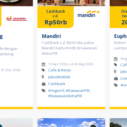
Cashback
Di
s.d.
hi
Rp50rb
2
g
Mandiri
Euph
Cashback s.d. Rp50 ribu pakai
Diskon
Mandiri Kartu Kredit di Kawasan
Livin’p
0% dengan
Aloha PIK
 Bandung
Hin
10 Apr 2026 s.d 30 Aug 2026
Caf
Cafe & Resto
d 31 Dec 2026
Jab
Jabodetabek
Liv
Cashback
#re
#region3
,
#KawasanPIK
,
#KawasanAlohaPIK