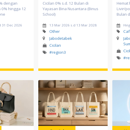
0% dengan
Cicilan 0% s.d. 12 Bulan di
Hemat 
an 0% hingga 12
Yayasan Bina Nusantara (Binus
Livin’po
One
School)
Bulan d
d 31 Dec 2026
13 Mar 2026 s.d 13 Mar 2028
Hin
Other
Caf
Jabodetabek
Jab
Sum
Cicilan
Cici
#region3
#re