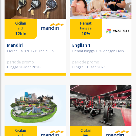
Cicilan
Hemat
s.d.
hingga
12bln
10%
Mandiri
English 1
Cicilan 0% s.d. 12 Bulan di Sp...
Hemat hingga 10% dengan Livin’...
periode promo
periode promo
Hingga 28 Mar 2028
Hingga 31 Dec 2026
Cicilan
Cicilan
0%
s.d.