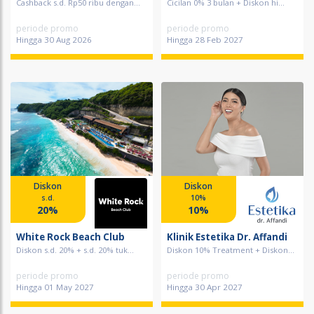
Cashback s.d. Rp50 ribu dengan...
Cicilan 0% 3 bulan + Diskon hi...
periode promo
periode promo
Hingga 30 Aug 2026
Hingga 28 Feb 2027
Diskon
Diskon
s.d.
10%
20%
10%
White Rock Beach Club
Klinik Estetika Dr. Affandi
Diskon s.d. 20% + s.d. 20% tuk...
Diskon 10% Treatment + Diskon...
periode promo
periode promo
Hingga 01 May 2027
Hingga 30 Apr 2027