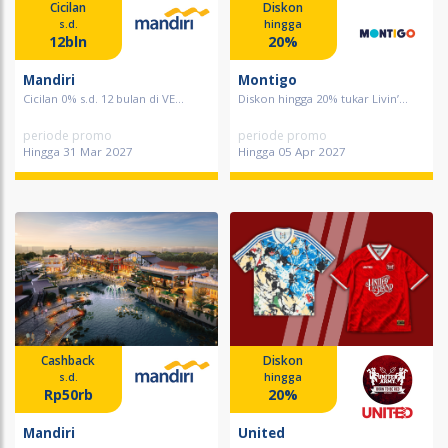
Cicilan
Diskon
s.d.
hingga
12bln
20%
Mandiri
Montigo
Cicilan 0% s.d. 12 bulan di VE...
Diskon hingga 20% tukar Livin’...
periode promo
periode promo
Hingga 31 Mar 2027
Hingga 05 Apr 2027
Cashback
Diskon
s.d.
hingga
Rp50rb
20%
Mandiri
United