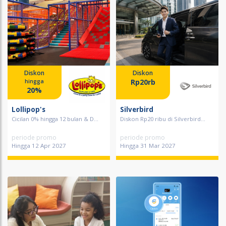
Diskon
Diskon
Rp20rb
hingga
20%
Lollipop's
Silverbird
Cicilan 0% hingga 12 bulan & D...
Diskon Rp20 ribu di Silverbird...
periode promo
periode promo
Hingga 12 Apr 2027
Hingga 31 Mar 2027