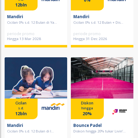
12bln
Mandiri
Mandiri
Cicilan 0% s.d. 12 Bulan di Ya...
Cicilan 0% s.d. 12 Bulan + Dis...
periode promo
periode promo
Hingga 13 Mar 2028
Hingga 31 Dec 2026
Cicilan
Diskon
s.d.
hingga
12bln
20%
Mandiri
Bounce Padel
Cicilan 0% s.d. 12 Bulan di I...
Diskon hingga 20% tukar Livin’...