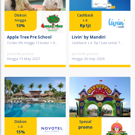
DIskon
Cashback
hingga
s.d.
10%
Rp1jt
Apple Tree Pre School
Livin' by Mandiri
Cicilan 0% hingga 12 bulan + D...
Cashback s.d. Rp1 Juta untuk T...
periode promo
periode promo
Hingga 19 May 2027
Hingga 30 Sep 2026
Diskon
Spesial
promo
s.d.
15%