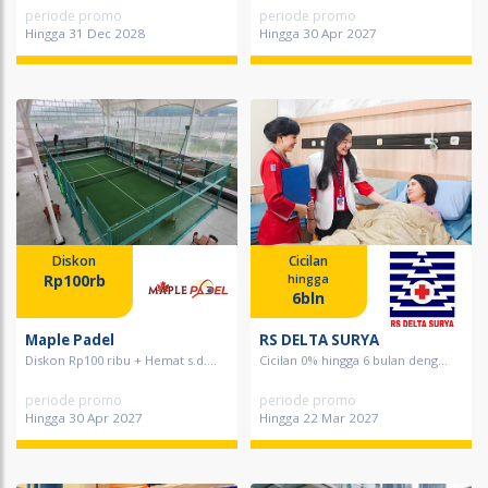
periode promo
periode promo
Hingga 31 Dec 2028
Hingga 30 Apr 2027
Diskon
Cicilan
Rp100rb
hingga
6bln
Maple Padel
RS DELTA SURYA
Diskon Rp100 ribu + Hemat s.d....
Cicilan 0% hingga 6 bulan deng...
periode promo
periode promo
Hingga 30 Apr 2027
Hingga 22 Mar 2027