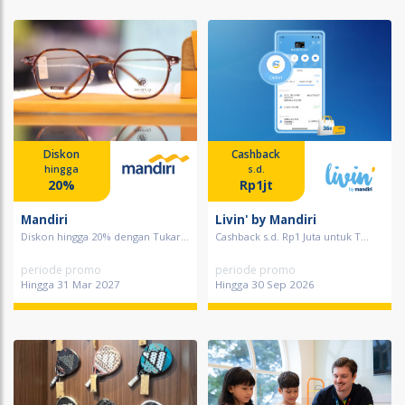
Diskon
Cashback
hingga
s.d.
20%
Rp1jt
Mandiri
Livin' by Mandiri
Diskon hingga 20% dengan Tukar...
Cashback s.d. Rp1 Juta untuk T...
periode promo
periode promo
Hingga 31 Mar 2027
Hingga 30 Sep 2026