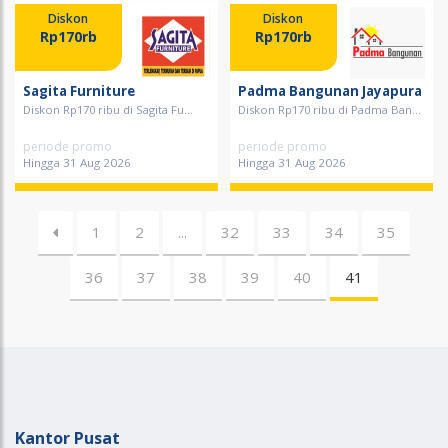
Diskon
Diskon
Rp170rb
Rp170rb
Sagita Furniture
Padma Bangunan Jayapura
Diskon Rp170 ribu di Sagita Fu...
Diskon Rp170 ribu di Padma Ban...
periode promo
periode promo
Hingga 31 Aug 2026
Hingga 31 Aug 2026
1
2
...
32
33
34
35
36
37
38
39
40
41
Kantor Pusat