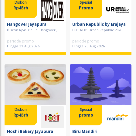
Diskon
Spesial
Rp45rb
Promo
Hangover Jayapura
Urban Republic by Erajaya
Diskon Rp45 ribu di Hangover J...
HUT RI 81 Urban Republic 2026...
periode promo
periode promo
Hingga 31 Aug 2026
Hingga 23 Aug 2026
Diskon
Spesial
Rp45rb
promo
Hoshi Bakery Jayapura
Biru Mandiri