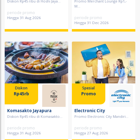
Diskon Rp45 ribu di Hoshi Jaya...
Promo Merchant Lounge Rp1,-
M...
periode promo
periode promo
Hingga 31 Aug 2026
Hingga 31 Dec 2026
Diskon
Spesial
Rp45rb
Promo
Komasakto Jayapura
Electronic City
Diskon Rp45 ribu di Komasakto...
Promo Electronic City Mandiri...
periode promo
periode promo
Hingga 31 Aug 2026
Hingga 27 Aug 2026