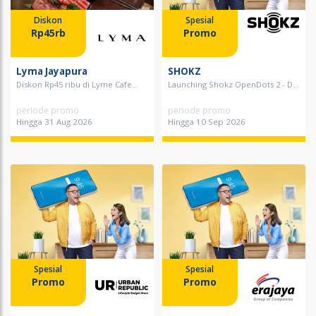
Diskon
Spesial
Rp45rb
Promo
Lyma Jayapura
SHOKZ
Diskon Rp45 ribu di Lyme Cafe...
Launching Shokz OpenDots 2 - D...
periode promo
periode promo
Hingga 31 Aug 2026
Hingga 10 Sep 2026
Spesial
Spesial
Promo
Promo