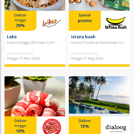
Diskon
Spesial
promo
hingga
20%
Leko
istana buah
Diskon hingga 20% tukar Livin’...
Bonus Produk di Istana Buah Se...
periode promo
periode promo
Hingga 15 Nov 2026
Hingga 31 Aug 2026
Diskon
Diskon
15%
hingga
10%