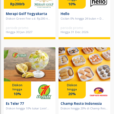
Rp200rb
10%
Merapi Golf Yogyakarta
Hello
Diskon Green Fee s.d. Rp200 ri...
Cicilan 0% hingga 24 bulan + D...
periode promo
periode promo
Hingga 30 Jun 2027
Hingga 31 Dec 2026
Diskon
Diskon
hingga
hingga
10%
20%
Es Teler 77
Champ Resto Indonesia
Diskon hingga 10% tukar Livin’...
Diskon hingga 20% di Champ Res...