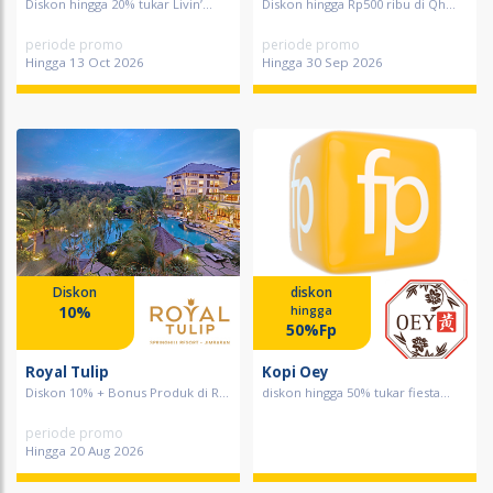
Diskon hingga 20% tukar Livin’...
Diskon hingga Rp500 ribu di Qh...
periode promo
periode promo
Hingga 13 Oct 2026
Hingga 30 Sep 2026
Diskon
diskon
10%
hingga
50%Fp
Royal Tulip
Kopi Oey
Diskon 10% + Bonus Produk di R...
diskon hingga 50% tukar fiesta...
periode promo
Hingga 20 Aug 2026