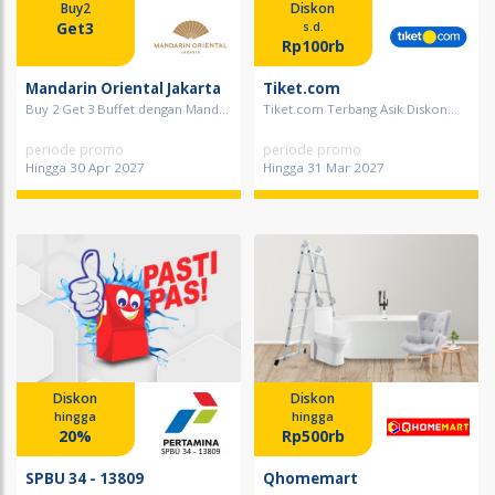
Buy2
Diskon
Get3
s.d.
Rp100rb
Mandarin Oriental Jakarta
Tiket.com
Buy 2 Get 3 Buffet dengan Mand...
Tiket.com Terbang Asik Diskon...
periode promo
periode promo
Hingga 30 Apr 2027
Hingga 31 Mar 2027
Diskon
Diskon
hingga
hingga
20%
Rp500rb
SPBU 34 - 13809
Qhomemart