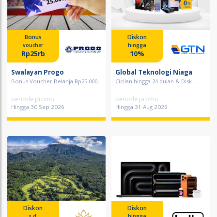
Bonus
Diskon
voucher
hingga
Rp25rb
10%
Swalayan Progo
Global Teknologi Niaga
Bonus Voucher Belanja Rp25.000...
Cicilan hingga 24 bulan & Disk...
periode promo
periode promo
Hingga 30 Sep 2026
Hingga 31 Aug 2026
Diskon
Diskon
s.d.
hingga