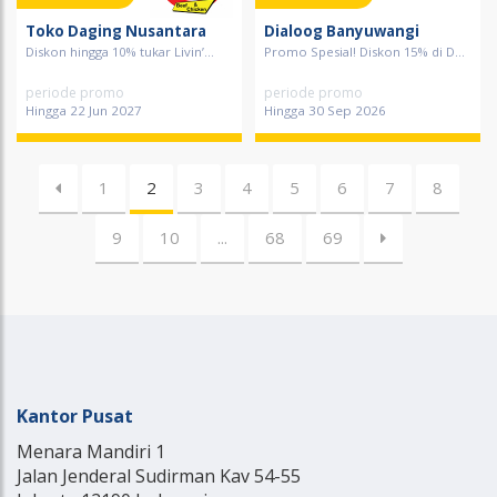
Toko Daging Nusantara
Dialoog Banyuwangi
Diskon hingga 10% tukar Livin’...
Promo Spesial! Diskon 15% di D...
periode promo
periode promo
Hingga 22 Jun 2027
Hingga 30 Sep 2026
1
2
3
4
5
6
7
8
9
10
...
68
69
Kantor Pusat
Menara Mandiri 1
Jalan Jenderal Sudirman Kav 54-55