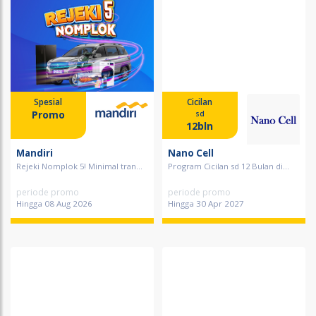
Spesial
Cicilan
Promo
sd
12bln
Mandiri
Nano Cell
Rejeki Nomplok 5! Minimal tran...
Program Cicilan sd 12 Bulan di...
periode promo
periode promo
Hingga 08 Aug 2026
Hingga 30 Apr 2027