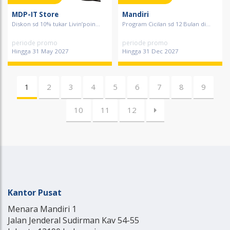
MDP-IT Store
Mandiri
Diskon sd 10% tukar Livin’poin...
Program Cicilan sd 12 Bulan di...
periode promo
periode promo
Hingga 31 May 2027
Hingga 31 Dec 2027
1
2
3
4
5
6
7
8
9
10
11
12
Kantor Pusat
Menara Mandiri 1
Jalan Jenderal Sudirman Kav 54-55