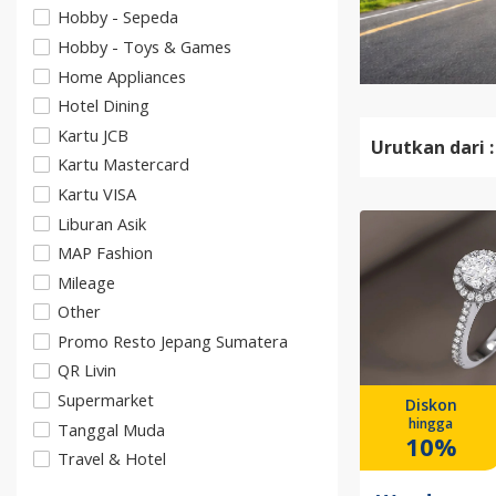
Hobby - Sepeda
Hobby - Toys & Games
Home Appliances
Hotel Dining
Kartu JCB
Urutkan dari :
Kartu Mastercard
Kartu VISA
Liburan Asik
MAP Fashion
Mileage
Other
Promo Resto Jepang Sumatera
QR Livin
Supermarket
Diskon
hingga
Tanggal Muda
10%
Travel & Hotel