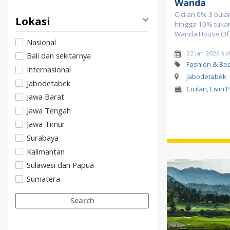
Wanda
Cicilan 0% 3 bula
Lokasi
hingga 10% tukar 
Wanda House Of 
Nasional
22 Jan 2026 s.d
Bali dan sekitarnya
Fashion & Be
Internasional
Jabodetabek
Jabodetabek
Cicilan, Livin'
Jawa Barat
Jawa Tengah
Jawa Timur
Surabaya
Kalimantan
Sulawesi dan Papua
Sumatera
Search