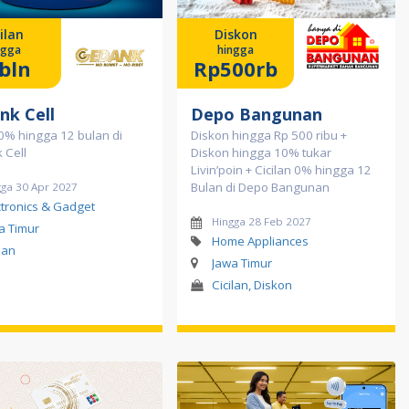
ilan
Diskon
ngga
hingga
bln
Rp500rb
nk Cell
Depo Bangunan
 0% hingga 12 bulan di
Diskon hingga Rp 500 ribu +
 Cell
Diskon hingga 10% tukar
Livin’poin + Cicilan 0% hingga 12
Bulan di Depo Bangunan
gga 30 Apr 2027
ctronics & Gadget
Hingga 28 Feb 2027
a Timur
Home Appliances
lan
Jawa Timur
Cicilan, Diskon