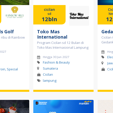
cicilan
Cic
sd
hi
12bln
12
ls Golf
Toko Mas
Geda
International
 ribu di Rainbow
Cicilan
Gedank
Program Cicilan sd 12 Bulan di
Toko Mas Internasional Lampung
 2027
Hin
Ele
Hingga 30 Jun 2027
Fashion & Beauty
Jaw
Sumatera
Poin, Special
Cici
Cicilan
lampung