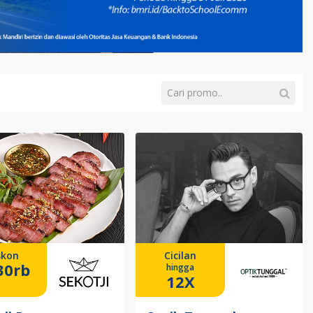
skon
Cicilan
30rb
hingga
12X