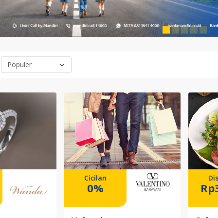
Cicilan
Di
0%
Rp