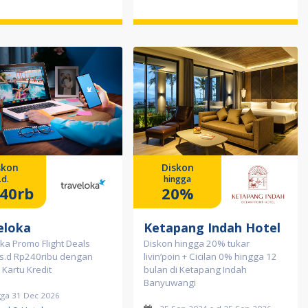
skon
Diskon
.d.
hingga
40rb
20%
eloka
Ketapang Indah Hotel
ka Promo Flight Deals
Diskon hingga 20% tukar
 s.d Rp240ribu dengan
livin’poin + Cicilan 0% hingga 12
 Kartu Kredit
bulan di Ketapang Indah
Banyuwangi
gga 31 Dec 2026