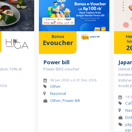
Bonus
He
Evoucher
hi
2
Power bill
Japan
iskon 10% di
Power Bill E-voucher
Hemat 
Kenikma
Indones
06 Jan 2026 s.d 31 Dec 2026
Kredit 
 2026
Other
Nasional
18 
Other, Power Bill
Caf
Nas
Dis
jcb
jcp