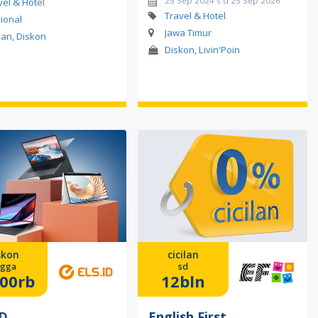
25 Sep 2024 s.d 25 Sep 2026
vel & Hotel
Travel & Hotel
ional
Jawa Timur
ilan, Diskon
Diskon, Livin'Poin
skon
cicilan
ngga
sd
00rb
12bln
ID
English First