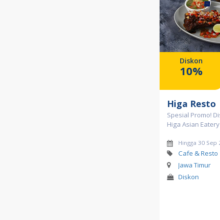
Diskon
10%
Higa Resto
Spesial Promo! D
Higa Asian Eatery
Hingga 30 Sep
Cafe & Resto
Jawa Timur
Diskon