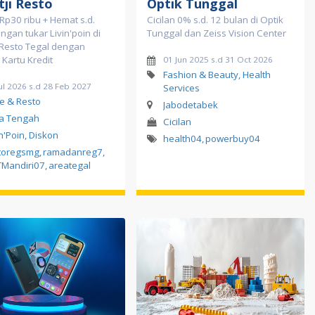
tji Resto
Optik Tunggal
Rp30 ribu + Hemat s.d.
Cicilan 0% s.d. 12 bulan di Optik
gan tukar Livin'poin di
Tunggal dan Zeiss Vision Center
 Resto Tegal dengan
 Kartu Kredit
01 Jun 2025 s.d 31 Oct 2026
Fashion & Beauty, Health
ul 2026 s.d 28 Feb 2027
Services
e & Resto
Jabodetabek
a Tengah
Cicilan
in'Poin, Diskon
health04
,
powerbuy04
toregsmg
,
ramadanreg7
,
Mandiri07
,
areategal