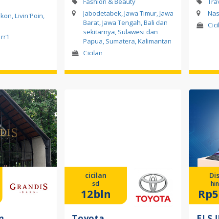
Fashion & Beauty
Tra
Jabodetabek, Jawa Timur, Jawa
Nas
on, Livin'Poin,
Barat, Jawa Tengah, Bali dan
Cic
sekitarnya, Sulawesi dan
rr1
Papua, Sumatera, Kalimantan
Cicilan
cicilan
Di
sd
hi
12bln
Rp5
n
Toyota
ELS.