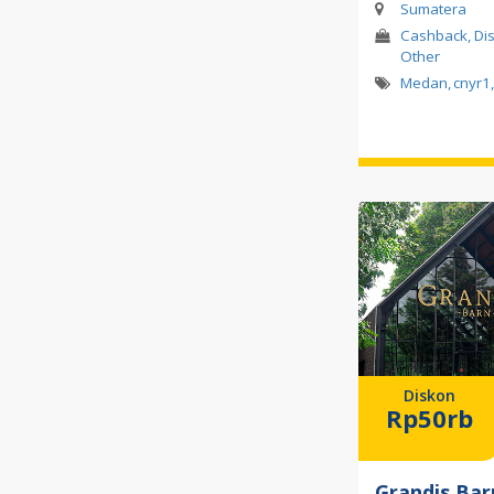
Sumatera
Cashback, Disk
Other
Medan
,
cnyr1
,
Diskon
Rp50rb
Grandis Bar