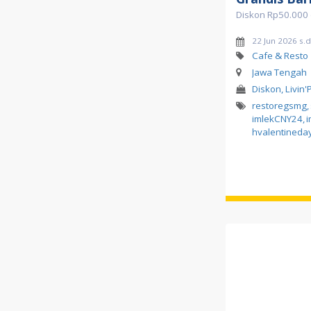
Diskon Rp50.000 
22 Jun 2026 s.
Cafe & Resto
Jawa Tengah
Diskon, Livin'
restoregsmg
,
imlekCNY24
,
i
hvalentineda