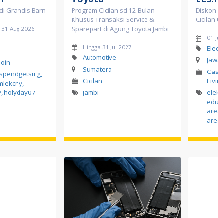
di Grandis Barn
Program Cicilan sd 12 Bulan
Diskon 
Khusus Transaksi Service &
Cicilan
Sparepart di Agung Toyota Jambi
d 31 Aug 2026
01 J
Hingga 31 Jul 2027
Ele
Automotive
Jaw
Poin
Sumatera
Cas
spendgetsmg
,
Cicilan
Liv
mlekcny
,
y
,
holyday07
jambi
ele
edu
are
are