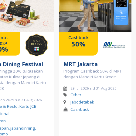
mat
Cashback
50%
ngga
0%
 Dining Festival
MRT Jakarta
hingga 20% & Rasakan
Program Cashback 50% di MRT
tan Kuliner Jepang di
dengan Mandiri Kartu Kredit
ia dengan Mandiri Kartu
JCB
29 Jul 2026 s.d 31 Aug 2026
Other
Sep 2025 s.d 31 Aug 2026
Jabodetabek
e & Resto, Kartu JCB
Cashback
ional
kon
japan
,
japandinning
,
romo