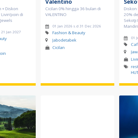
Valentino
Seko
n + Diskon
Cicilan 0% hingga 36 bulan di
Diskon 
Livin’poin di
VALENTINO
20% den
Jewels
Sekotji
Mandiri
01 Jan 2026 s.d 31 Dec 2026
 21 Jan 2027
Fashion & Beauty
01 J
auty
Jabodetabek
Caf
Cicilan
Jaw
Poin
Liv
res
HUT