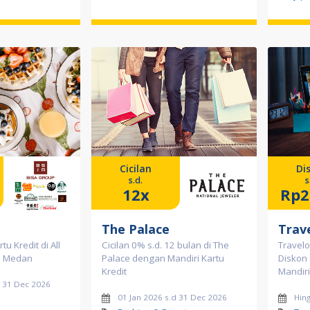
Cicilan
Di
s.d.
s
12x
Rp2
The Palace
Trav
u Kredit di All
Cicilan 0% s.d. 12 bulan di The
Travelo
p Medan
Palace dengan Mandiri Kartu
Diskon
Kredit
Mandiri
d 31 Dec 2026
01 Jan 2026 s.d 31 Dec 2026
Hin