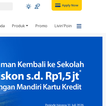
Apply Now
nda
Produk
Promo
Livin'Poin