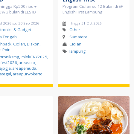
hingga Rp500 ribu +
Program Cicilan sd 12 Bulan di EF
 0% 3 bulan di ELS ID
English First Lampung
ul 2026 s.d 30 Sep 2026
Hingga 31 Oct 2026
ctronics & Gadget
Other
a Tengah
Sumatera
hback, Cicilan, Diskon,
Cicilan
in'Poin
lampung
ktroniksmg
,
imlekCNY2025
,
fest2026
,
areasolo
,
ajogja
,
areapemuda
,
ategal
,
areapurwokerto