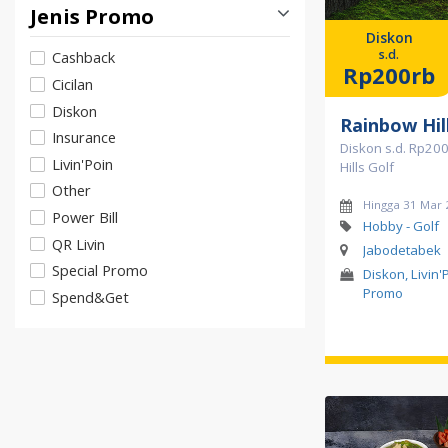
Jenis Promo
Diskon
s.d.
Cashback
Rp200rb
Cicilan
Diskon
Rainbow Hil
Insurance
Diskon s.d. Rp200
Livin'Poin
Hills Golf
Other
Hingga 31 Mar
Power Bill
Hobby - Golf
QR Livin
Jabodetabek
Special Promo
Diskon, Livin'
Promo
Spend&Get