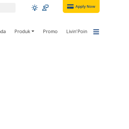
Apply Now
nda
Produk
Promo
Livin'Poin