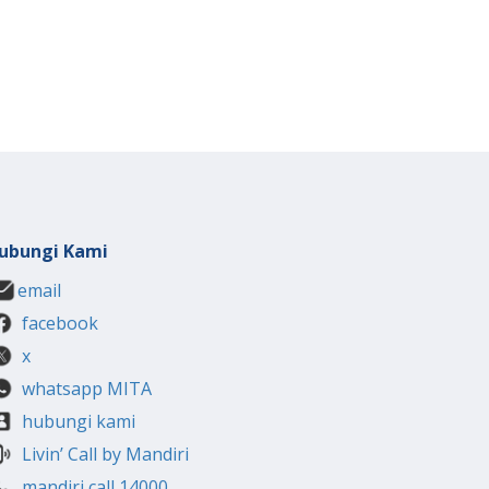
ubungi Kami
email
facebook
x
whatsapp MITA
hubungi kami
Livin’ Call by Mandiri
mandiri call 14000