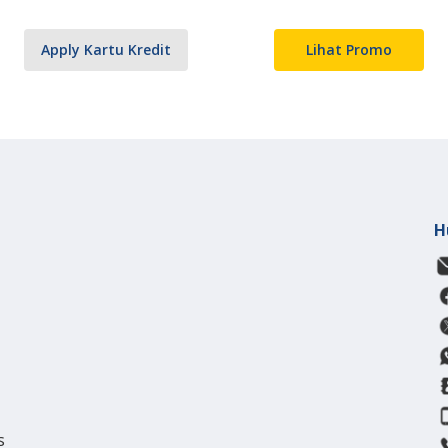
Apply Kartu Kredit
Lihat Promo
H
s