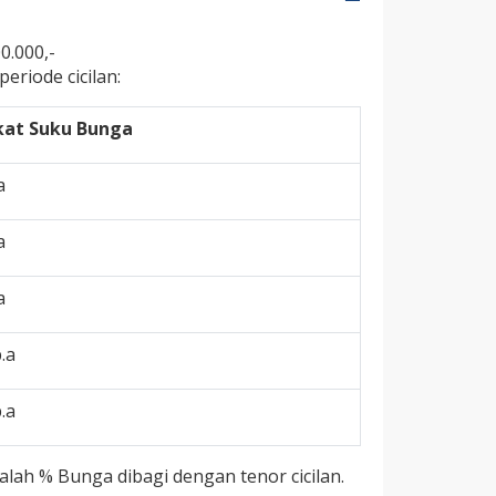
0.000,-
eriode cicilan:
kat Suku Bunga
a
a
a
.a
.a
lah % Bunga dibagi dengan tenor cicilan.