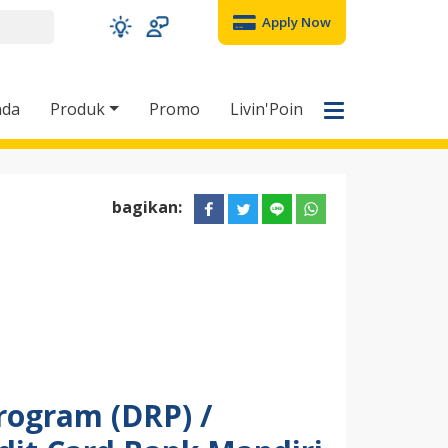
Apply Now
nda
Produk
Promo
Livin'Poin
bagikan:
rogram (DRP) /