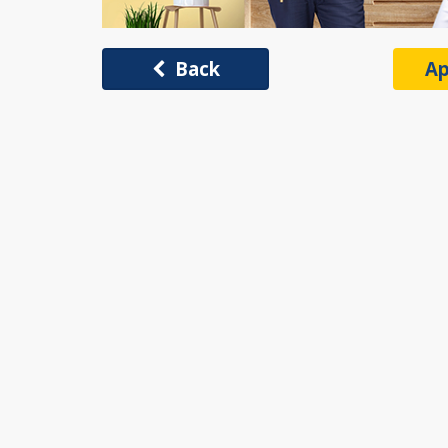
Back
Ap