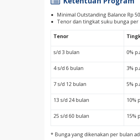
Ketentuan Program
Minimal Outstanding Balance Rp 50
Tenor dan tingkat suku bunga per p
Tenor
Ting
s/d 3 bulan
0% p.
4 s/d 6 bulan
3% p.
7 s/d 12 bulan
5% p.
13 s/d 24 bulan
10% p
25 s/d 60 bulan
15% p
* Bunga yang dikenakan per bulan ada