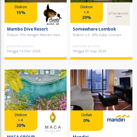
Diskon
Diskon
15%
s.d.
20%
Mambo Dive Resort
Somewhere Lombok
Diskon 15% dengan Mandiri Kart...
Diskon s.d. 20% tukar Livin’po...
periode promo
periode promo
Hingga 16 Dec 2026
Hingga 01 Sep 2026
Diskon
Cicilan
0%
s.d.
20%