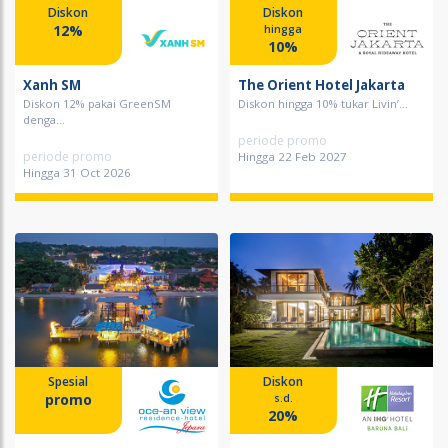
Diskon
Diskon
12%
hingga
10%
Xanh SM
The Orient Hotel Jakarta
Diskon 12% pakai GreenSM
Diskon hingga 10% tukar Livin’...
denga...
periode promo
periode promo
Hingga 22 Feb 2027
Hingga 31 Oct 2026
Spesial
Diskon
promo
s.d.
20%