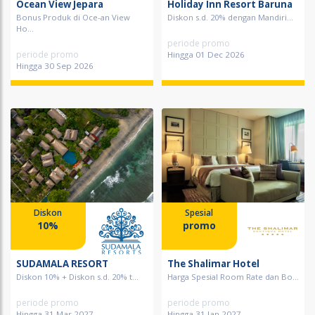
Ocean View Jepara
Holiday Inn Resort Baruna
Bonus Produk di Oce-an View
Diskon s.d. 20% dengan Mandiri...
Ho...
periode promo
periode promo
Hingga 01 Dec 2026
Hingga 30 Sep 2026
Diskon
Spesial
10%
promo
SUDAMALA RESORT
The Shalimar Hotel
Diskon 10% + Diskon s.d. 20% t...
Harga Spesial Room Rate dan Bo...
periode promo
periode promo
Hingga 31 Mar 2027
Hingga 31 Jan 2027