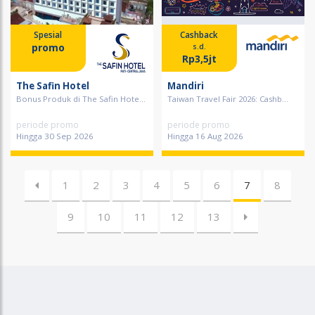
Spesial
Cashback
promo
s.d.
Rp3,5jt
The Safin Hotel
Mandiri
Bonus Produk di The Safin Hote...
Taiwan Travel Fair 2026: Cashb...
periode promo
periode promo
Hingga 30 Sep 2026
Hingga 16 Aug 2026
1
2
3
4
5
6
7
8
9
10
11
12
13