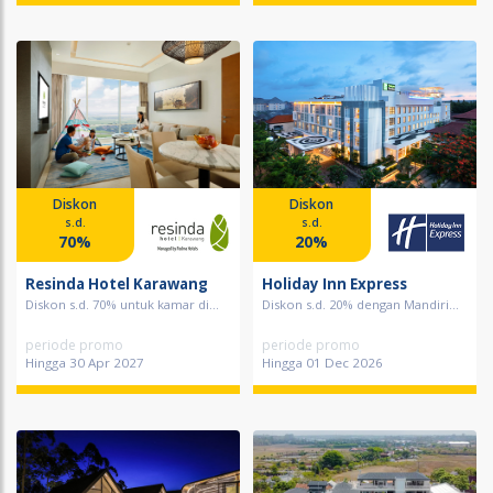
Diskon
Diskon
s.d.
s.d.
70%
20%
Resinda Hotel Karawang
Holiday Inn Express
Diskon s.d. 70% untuk kamar di...
Diskon s.d. 20% dengan Mandiri...
periode promo
periode promo
Hingga 30 Apr 2027
Hingga 01 Dec 2026