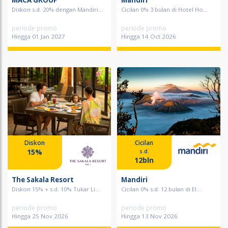
MACA GROUP
Mandiri
Diskon s.d. 20% dengan Mandiri...
Cicilan 0% 3 bulan di Hotel Ho...
periode promo
periode promo
Hingga 01 Jan 2027
Hingga 14 Oct 2026
Diskon
Cicilan
15%
s.d.
12bln
The Sakala Resort
Mandiri
Diskon 15% + s.d. 10% Tukar Li...
Cicilan 0% s.d. 12 bulan di El...
periode promo
periode promo
Hingga 25 Nov 2026
Hingga 13 Nov 2026