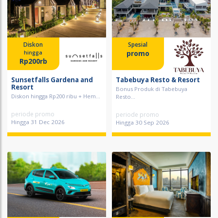
Diskon
Spesial
promo
hingga
Rp200rb
Sunsetfalls Gardena and
Tabebuya Resto & Resort
Resort
Bonus Produk di Tabebuya
Diskon hingga Rp200 ribu + Hem...
Resto...
periode promo
periode promo
Hingga 31 Dec 2026
Hingga 30 Sep 2026