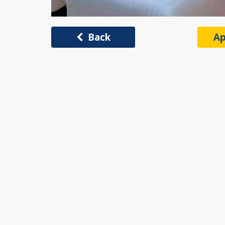
Back
Ap