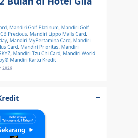
2 Bulan di Hotel Giia
ard
,
Mandiri Golf Platinum
,
Mandiri Golf
JCB Precious
,
Mandiri Lippo Malls Card
,
yday
,
Mandiri MyPertamina Card
,
Mandiri
lus Card
,
Mandiri Prioritas
,
Mandiri
 SKYZ
,
Mandiri Tzu Chi Card
,
Mandiri World
oy® Mandiri Kartu Kredit
r 2026
Kredit