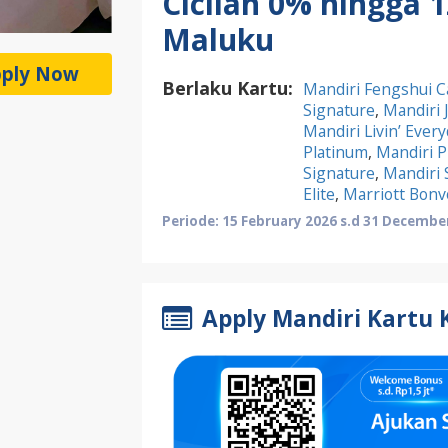
Cicilan 0% hingga 1
Maluku
ply Now
Berlaku Kartu:
Mandiri Fengshui C
Signature
,
Mandiri 
Mandiri Livin’ Ever
Platinum
,
Mandiri P
Signature
,
Mandiri
Elite
,
Marriott Bonv
Periode: 15 February 2026 s.d 31 Decembe
Apply Mandiri Kartu 