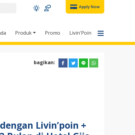
Apply Now
nda
Produk
Promo
Livin'Poin
bagikan:
engan Livin’poin +