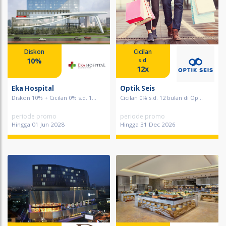
Diskon
Cicilan
10%
s.d.
12x
Eka Hospital
Optik Seis
Diskon 10% + Cicilan 0% s.d. 1...
Cicilan 0% s.d. 12 bulan di Op...
periode promo
periode promo
Hingga 01 Jun 2028
Hingga 31 Dec 2026