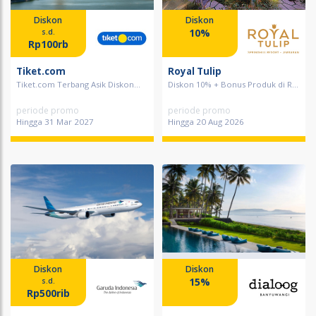
Diskon
Diskon
10%
s.d.
Rp100rb
Tiket.com
Royal Tulip
Tiket.com Terbang Asik Diskon...
Diskon 10% + Bonus Produk di R...
periode promo
periode promo
Hingga 31 Mar 2027
Hingga 20 Aug 2026
Diskon
Diskon
15%
s.d.
Rp500rib