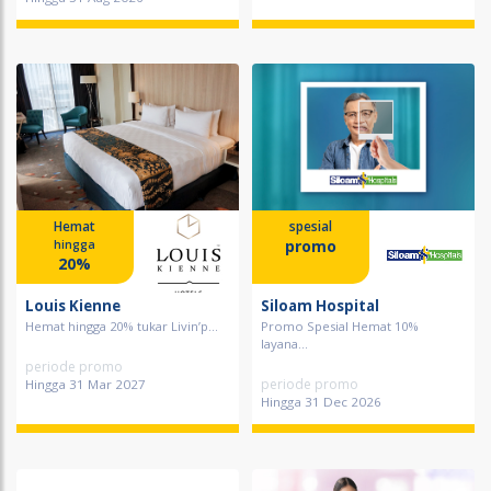
Hemat
spesial
promo
hingga
20%
Louis Kienne
Siloam Hospital
Hemat hingga 20% tukar Livin’p...
Promo Spesial Hemat 10%
layana...
periode promo
periode promo
Hingga 31 Mar 2027
Hingga 31 Dec 2026