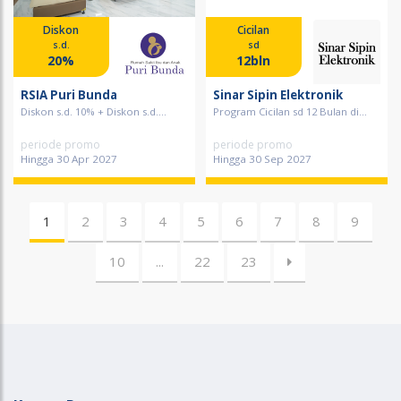
Diskon
Cicilan
s.d.
sd
20%
12bln
RSIA Puri Bunda
Sinar Sipin Elektronik
Diskon s.d. 10% + Diskon s.d....
Program Cicilan sd 12 Bulan di...
periode promo
periode promo
Hingga 30 Apr 2027
Hingga 30 Sep 2027
1
2
3
4
5
6
7
8
9
10
...
22
23