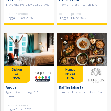
Traveloka
Fitness First
Traveloka Everyday Deals Disko...
Promo Fitness First - Cicilan...
periode promo
periode promo
Hingga 31 Dec 2026
Hingga 31 Dec 2026
Diskon
Hemat
s.d.
hingga
15%
15%
Agoda
Raffles Jakarta
Agoda Diskon hingga 15%
Ramadan Festive Hemat s.d 15%...
dengan...
periode promo
Hingga 01 Jan 2027