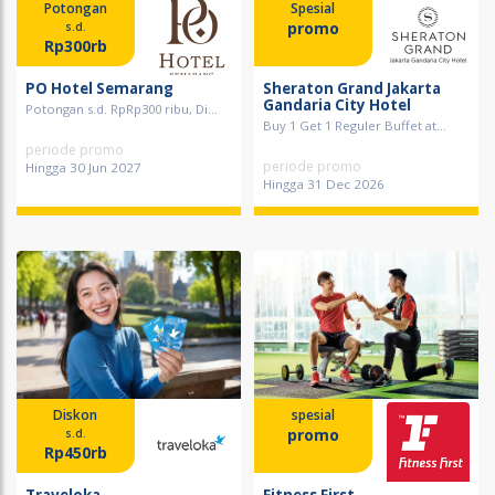
Potongan
Spesial
promo
s.d.
Rp300rb
PO Hotel Semarang
Sheraton Grand Jakarta
Gandaria City Hotel
Potongan s.d. RpRp300 ribu, Di...
Buy 1 Get 1 Reguler Buffet at...
periode promo
periode promo
Hingga 30 Jun 2027
Hingga 31 Dec 2026
Diskon
spesial
promo
s.d.
Rp450rb