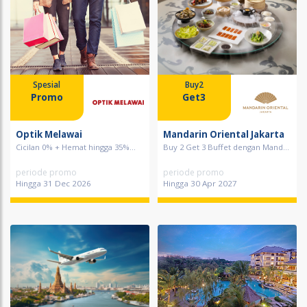
Spesial
Buy2
Promo
Get3
Optik Melawai
Mandarin Oriental Jakarta
Cicilan 0% + Hemat hingga 35%...
Buy 2 Get 3 Buffet dengan Mand...
periode promo
periode promo
Hingga 31 Dec 2026
Hingga 30 Apr 2027