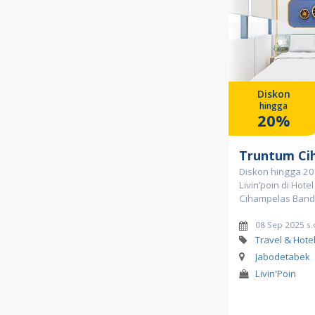
Diskon
hingga
20%
Truntum Ci
Diskon hingga 20
Livin’poin di Hote
Cihampelas Ban
08 Sep 2025 s.
Travel & Hote
Jabodetabek
Livin'Poin