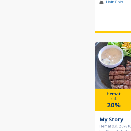
Livin'Poin
Hemat
s.d.
20%
My Story
Hemat s.d. 20% tu