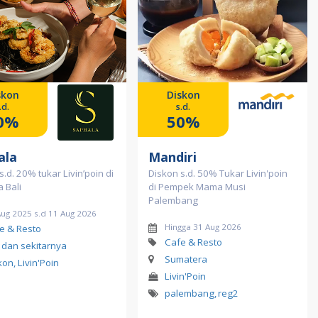
skon
Diskon
.d.
s.d.
0%
50%
ala
Mandiri
s.d. 20% tukar Livin’poin di
Diskon s.d. 50% Tukar Livin'poin
 Bali
di Pempek Mama Musi
Palembang
Aug 2025 s.d 11 Aug 2026
Hingga 31 Aug 2026
e & Resto
Cafe & Resto
i dan sekitarnya
Sumatera
kon, Livin'Poin
Livin'Poin
palembang
,
reg2