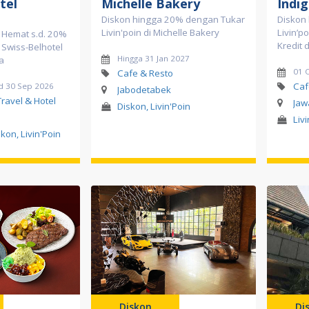
tel
Michelle Bakery
Indi
Diskon hingga 20% dengan Tukar
Diskon
Livin'poin di Michelle Bakery
Livin’p
+ Hemat s.d. 20%
Kredit 
i Swiss-Belhotel
Hingga 31 Jan 2027
a
01 
Cafe & Resto
Caf
d 30 Sep 2026
Jabodetabek
Travel & Hotel
Jaw
Diskon, Livin'Poin
Liv
kon, Livin'Poin
Diskon
Di