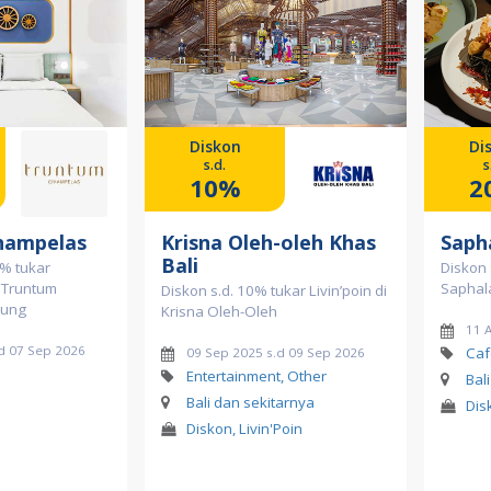
Diskon
Di
s.d.
s
10%
2
hampelas
Krisna Oleh-oleh Khas
Saph
Bali
% tukar
Diskon 
l Truntum
Saphala
Diskon s.d. 10% tukar Livin’poin di
dung
Krisna Oleh-Oleh
11 
d 07 Sep 2026
Caf
09 Sep 2025 s.d 09 Sep 2026
l
Entertainment, Other
Bal
Bali dan sekitarnya
Dis
Diskon, Livin'Poin