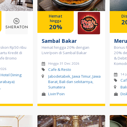
Hemat
Di
2
hingga
20%
Sambal Bakar
Meru
Diskon Rp50 ribu
Hemat hingga 20% dengan
Bonus P
rtu Kredit di
Livin’poin di Sambal Bakar
20% den
afe Bromo
& Debit
Komodo
Hingga 31 Dec 2026
2026
Cafe & Resto
14 J
 Hotel Dining
Jabodetabek, Jawa Timur, Jawa
Caf
urabaya)
Barat, Bali dan sekitarnya,
Sumatera
Bal
o
Livin'Poin
Dis