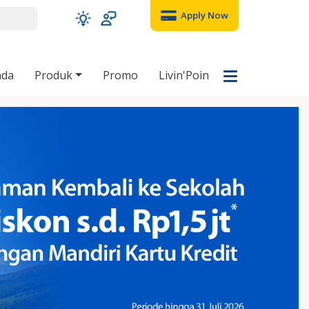
Apply Now
nda
Produk
Promo
Livin'Poin