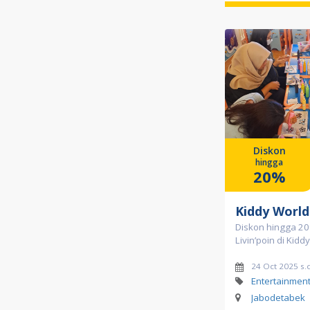
Diskon
hingga
20%
Kiddy World
Diskon hingga 20
Livin’poin di Kidd
24 Oct 2025 s.
Entertainmen
Jabodetabek