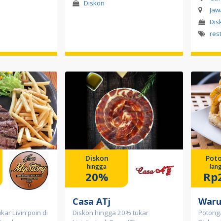
Diskon
Jaw
Dis
res
Diskon
Pot
hingga
lan
20%
Rp
Casa ATj
Waru
kar Livin'poin di
Diskon hingga 20% tukar
Potong