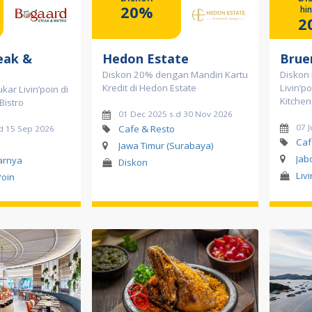
20%
hi
2
eak &
Hedon Estate
Brue
Diskon 20% dengan Mandiri Kartu
Diskon
Kredit di Hedon Estate
Livin’p
kar Livin’poin di
Kitchen
Bistro
01 Dec 2025 s.d 30 Nov 2026
07 J
Cafe & Resto
d 15 Sep 2026
Caf
Jawa Timur (Surabaya)
Jab
tarnya
Diskon
Liv
Poin