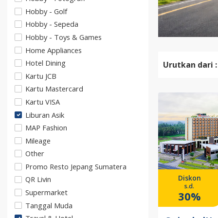
Hobby - Golf
Hobby - Sepeda
Hobby - Toys & Games
Home Appliances
Hotel Dining
Urutkan dari :
Kartu JCB
Kartu Mastercard
Kartu VISA
Liburan Asik
MAP Fashion
Mileage
Other
Promo Resto Jepang Sumatera
Diskon
QR Livin
s.d.
Supermarket
30%
Tanggal Muda