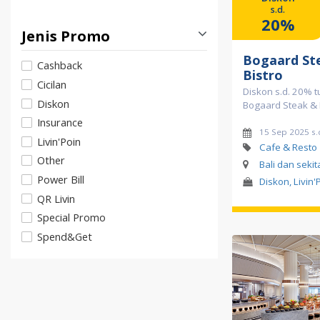
s.d.
20%
Jenis Promo
Bogaard St
Cashback
Bistro
Cicilan
Diskon s.d. 20% tu
Diskon
Bogaard Steak & 
Insurance
15 Sep 2025 s.
Livin'Poin
Cafe & Resto
Other
Bali dan seki
Power Bill
Diskon, Livin'
QR Livin
Special Promo
Spend&Get