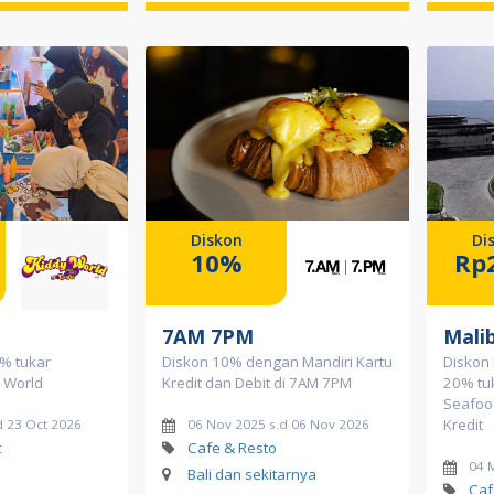
Diskon
Di
10%
Rp
7AM 7PM
Mali
% tukar
Diskon 10% dengan Mandiri Kartu
Diskon 
y World
Kredit dan Debit di 7AM 7PM
20% tuk
Seafoo
Kredit
d 23 Oct 2026
06 Nov 2025 s.d 06 Nov 2026
t
Cafe & Resto
04 
Bali dan sekitarnya
Caf