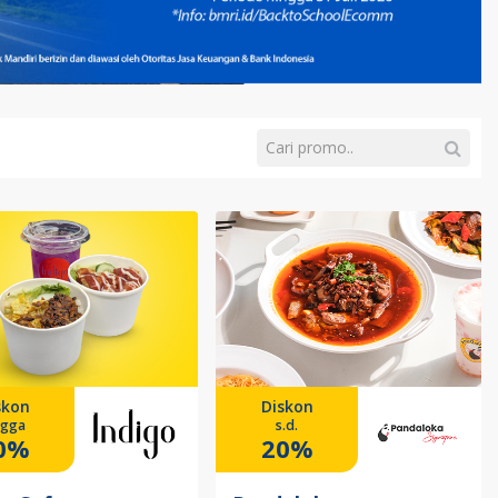
skon
Diskon
ngga
s.d.
0%
20%