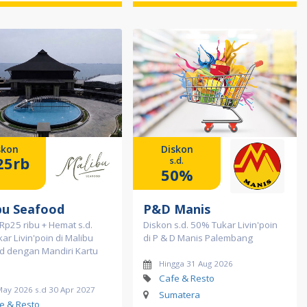
skon
Diskon
25rb
s.d.
50%
bu Seafood
P&D Manis
Rp25 ribu + Hemat s.d.
Diskon s.d. 50% Tukar Livin'poin
ar Livin'poin di Malibu
di P & D Manis Palembang
d dengan Mandiri Kartu
Hingga 31 Aug 2026
Cafe & Resto
May 2026 s.d 30 Apr 2027
Sumatera
e & Resto