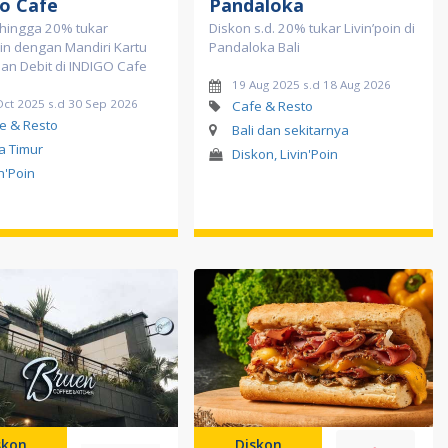
go Cafe
Pandaloka
 hingga 20% tukar
Diskon s.d. 20% tukar Livin’poin di
oin dengan Mandiri Kartu
Pandaloka Bali
dan Debit di INDIGO Cafe
19 Aug 2025 s.d 18 Aug 2026
Oct 2025 s.d 30 Sep 2026
Cafe & Resto
e & Resto
Bali dan sekitarnya
a Timur
Diskon, Livin'Poin
in'Poin
skon
Diskon