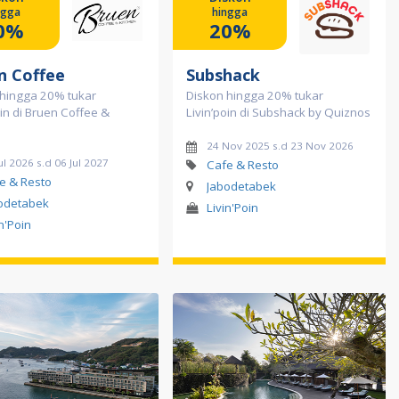
ngga
hingga
0%
20%
n Coffee
Subshack
 hingga 20% tukar
Diskon hingga 20% tukar
oin di Bruen Coffee &
Livin’poin di Subshack by Quiznos
24 Nov 2025 s.d 23 Nov 2026
ul 2026 s.d 06 Jul 2027
Cafe & Resto
e & Resto
Jabodetabek
odetabek
Livin'Poin
in'Poin