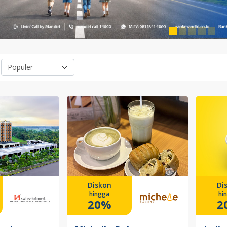
Diskon
Di
hingga
hi
20%
2