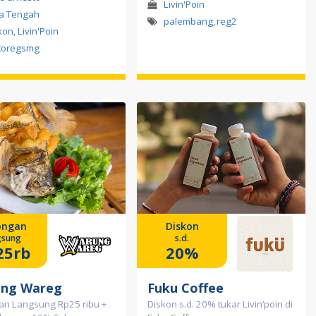
Livin'Poin
a Tengah
palembang
,
reg2
kon, Livin'Poin
toregsmg
ongan
Diskon
gsung
s.d.
25rb
20%
ng Wareg
Fuku Coffee
an Langsung Rp25 ribu +
Diskon s.d. 20% tukar Livin’poin di