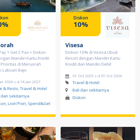
skon
Diskon
0%
10%
orah
Visesa
ay 1 Get 2 Pax + Diskon
Diskon 10% di Visesa Ubud
gan Mandiri Kartu Kredit
Resort dengan Mandiri Kartu
 Prioritas di Meruorah
Kredit dan Mandiri Debit
 Labuan Bajo
01 Oct 2025 s.d 01 Oct 2026
an 2026 s.d 14 Jan 2027
Travel & Hotel
e & Resto, Travel & Hotel
Bali dan sekitarnya
i dan sekitarnya
Diskon
kon, Livin'Poin, Spend&Get