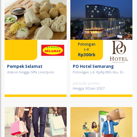
Potongan
s.d.
Rp300rb
Pempek Selamat
PO Hotel Semarang
diskon hingga 50% Livin'poin
Potongan s.d. RpRp300 ribu, Di...
periode promo
Hingga 30 Jun 2027