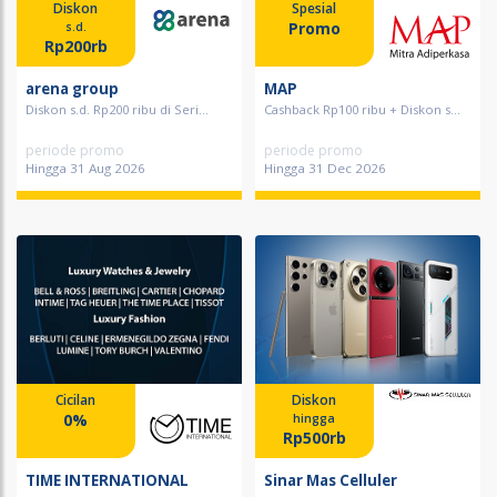
Diskon
Spesial
Promo
s.d.
Rp200rb
arena group
MAP
Diskon s.d. Rp200 ribu di Seri...
Cashback Rp100 ribu + Diskon s...
periode promo
periode promo
Hingga 31 Aug 2026
Hingga 31 Dec 2026
Cicilan
Diskon
0%
hingga
Rp500rb
TIME INTERNATIONAL
Sinar Mas Celluler