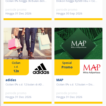
Cicilan 0% hingga 36 Bulan den...
Diskon hingga Rp500 ribu + Cic...
periode promo
periode promo
Hingga 31 Dec 2026
Hingga 30 Sep 2026
Cicilan
Spesial
Promo
s.d.
12x
adidas
MAP
Cicilan 0% s.d. 12 bulan di AD...
Cicilan 0% s.d. 12 bulan + Dis...
periode promo
periode promo
Hingga 31 Dec 2026
Hingga 31 Dec 2026