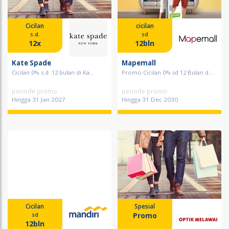
Cicilan
cicilan
s.d.
sd
12x
12bln
Kate Spade
Mapemall
Cicilan 0% s.d. 12 bulan di Ka...
Promo Cicilan 0% sd 12 Bulan d...
periode promo
periode promo
Hingga 31 Jan 2027
Hingga 31 Dec 2030
Cicilan
Spesial
Promo
sd
12bln