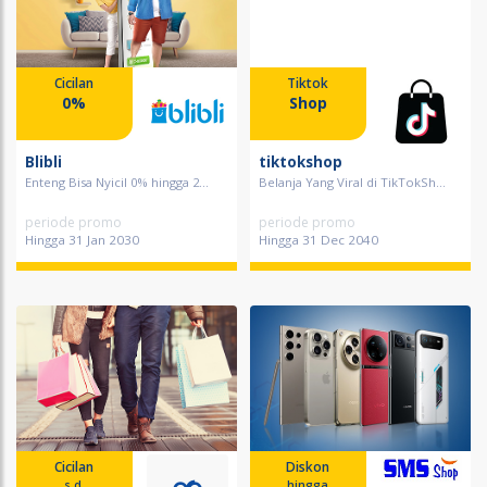
Cicilan
Tiktok
0%
Shop
Blibli
tiktokshop
Enteng Bisa Nyicil 0% hingga 2...
Belanja Yang Viral di TikTokSh...
periode promo
periode promo
Hingga 31 Jan 2030
Hingga 31 Dec 2040
Cicilan
Diskon
s.d.
hingga