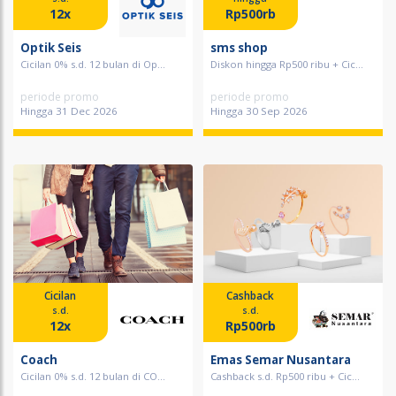
12x
Rp500rb
Optik Seis
sms shop
Cicilan 0% s.d. 12 bulan di Op...
Diskon hingga Rp500 ribu + Cic...
periode promo
periode promo
Hingga 31 Dec 2026
Hingga 30 Sep 2026
Cicilan
Cashback
s.d.
s.d.
12x
Rp500rb
Coach
Emas Semar Nusantara
Cicilan 0% s.d. 12 bulan di CO...
Cashback s.d. Rp500 ribu + Cic...