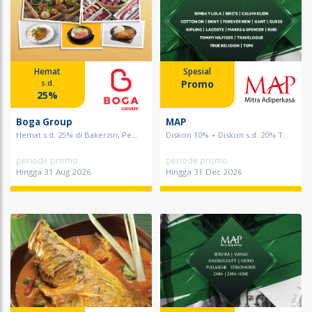
Hemat
Spesial
Promo
s.d.
25%
Boga Group
MAP
Hemat s.d. 25% di Bakerzin, Pe...
Diskon 10% + Diskon s.d. 20% T...
periode promo
periode promo
Hingga 31 Aug 2026
Hingga 31 Dec 2026