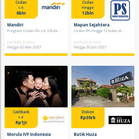
Cicilan
Cicilan
s.d.
hingga
6bln
12bln
Mandiri
Mapan Sejahtera
Program Cicilan 0% s.d. 6 Bula...
Cicilan 0% hingga 12 bulan di...
periode promo
periode promo
Hingga 02 Mar 2027
Hingga 30 Jun 2027
Cashback
Diskon
Rp30rb
s.d.
Rp1jt
Morula IVF Indonesia
Batik Huza