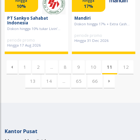
hingga
hingga
10%
17%
PT Sankyo Sahabat
Mandiri
Indonesia
Diskon hingga 17% + Extra Cash...
Diskon hingga 10% tukar Livin’...
periode promo
periode promo
Hingga 31 Dec 2026
Hingga 17 Aug 2026
1
2
...
8
9
10
11
12
13
14
...
65
66
Kantor Pusat