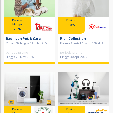
Diskon
Diskon
10%
hingga
20%
Radhiyan Pet & Care
Rien Collection
Cicilan 0% hingga 12 bulan & D...
Promo Spesial! Diskon 10% di R...
periode promo
periode promo
Hingga 20 Nov 2026
Hingga 30 Apr 2027
Diskon
Diskon