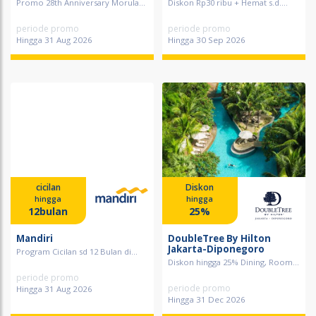
Promo 28th Anniversary Morula...
Diskon Rp30 ribu + Hemat s.d....
periode promo
periode promo
Hingga 31 Aug 2026
Hingga 30 Sep 2026
cicilan
Diskon
hingga
hingga
12bulan
25%
Mandiri
DoubleTree By Hilton
Jakarta-Diponegoro
Program Cicilan sd 12 Bulan di...
Diskon hingga 25% Dining, Room...
periode promo
periode promo
Hingga 31 Aug 2026
Hingga 31 Dec 2026