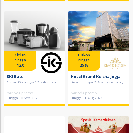
Cicilan
Diskon
hingga
hingga
12X
25%
SKI Batu
Hotel Grand Keisha Jogja
Cicilan 0% hingga 12 Bulan den...
Diskon hingga 25% + Hemat hing...
periode promo
periode promo
Hingga 30 Sep 2026
Hingga 31 Aug 2026