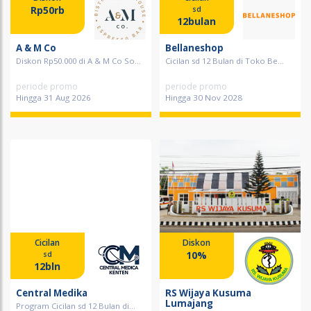
Rp50rb
sd
12bulan
A & M Co
Bellaneshop
Diskon Rp50.000 di A & M Co So...
Cicilan sd 12 Bulan di Toko Be...
periode promo
periode promo
Hingga 31 Aug 2026
Hingga 30 Nov 2028
Cicilan
Diskon
10%
sd
12bln
Central Medika
RS Wijaya Kusuma
Lumajang
Program Cicilan sd 12 Bulan di...