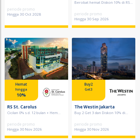
Berobat hemat Diskon 10% di RS...
periode promo
periode promo
Hingga 30 Oct 2028
Hingga 30 Sep 2026
Hemat
Buy2
hingga
Get3
10%
RS St. Carolus
The Westin Jakarta
Cicilan 0% s.d. 12 bulan + Hem...
Buy 2 Get 3 dan Diskon 10% di...
periode promo
periode promo
Hingga 30 Nov 2026
Hingga 30 Nov 2026