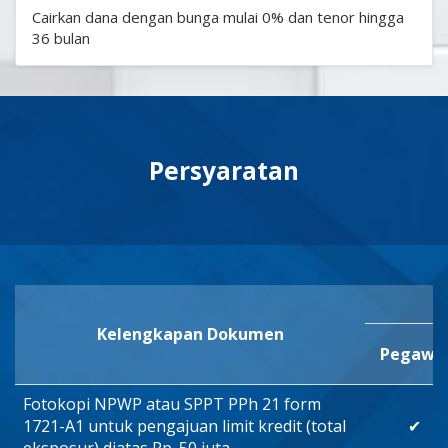
Cairkan dana dengan bunga mulai 0% dan tenor hingga
36 bulan
Persyaratan
Kelengkapan Dokumen
Pegawa
Fotokopi NPWP atau SPPT PPh 21 form
1721-A1 untuk pengajuan limit kredit (total
✔
eksposur) diatas Rp. 50 juta