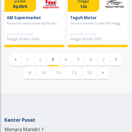
produk
hingga
Rp20rb
12x
GM Supermarket
Teguh Motor
Bonus Produk senilai Rp20 ribu...
Service Hemat Cicilan 0% hingg...
periode promo
periode promo
Hingga 30 Nov 2026
Hingga 28 Feb 2027
1
2
3
4
5
6
7
8
9
10
11
12
13
Kantor Pusat
Menara Mandiri 1