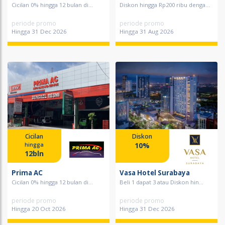
Cicilan 0% hingga 12 bulan di...
Diskon hingga Rp200 ribu denga...
periode promo
periode promo
Hingga 31 Dec 2026
Hingga 31 Aug 2026
Cicilan
Diskon
10%
hingga
12bln
Prima AC
Vasa Hotel Surabaya
Cicilan 0% hingga 12 bulan di...
Beli 1 dapat 3 atau Diskon hin...
periode promo
periode promo
Hingga 20 Oct 2026
Hingga 31 Dec 2026