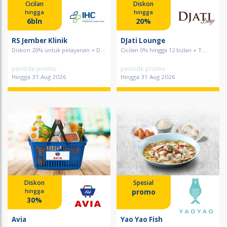
Cicilan
Diskon
hingga
hingga
6bln
20%
RS Jember Klinik
DJati Lounge
Diskon 20% untuk pelayanan + D...
Cicilan 0% hingga 12 bulan + T...
periode promo
periode promo
Hingga 31 Aug 2026
Hingga 31 Aug 2026
Diskon
Spesial
promo
hingga
30%
Avia
Yao Yao Fish