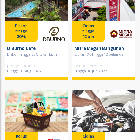
Diskon
Cicilan
hingga
hingga
20%
12bln
D'Burno Café
Mitra Megah Bangunan
Diskon hingga 20% tukar Livin'...
Cicilan 0% hingga 12 bulan den...
periode promo
periode promo
Hingga 31 Aug 2026
Hingga 30 Jun 2027
Bonus
Cicilan