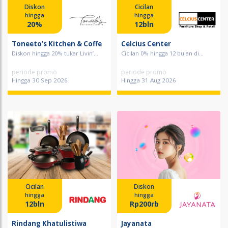
Diskon
Cicilan
hingga
hingga
20%
12bln
Toneeto’s Kitchen & Coffe
Celcius Center
Diskon hingga 20% tukar Livin’...
Cicilan 0% hingga 12 bulan di...
periode promo
periode promo
Hingga 30 Sep 2026
Hingga 31 Aug 2026
Cicilan
Diskon
hingga
hingga
12bln
Rp200rb
Rindang Khatulistiwa
Jayanata