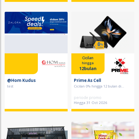
Cicilan
hingga
12bulan
@Hom Kudus
Prime As Cell
test
Cicilan 0% hingga 12 bulan di...
periode promo
Hingga 31 Oct 2026