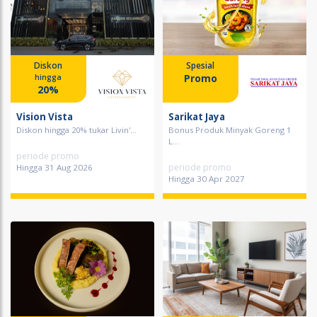
Diskon
Spesial
Promo
hingga
20%
Vision Vista
Sarikat Jaya
Diskon hingga 20% tukar Livin'...
Bonus Produk Minyak Goreng 1
L...
periode promo
periode promo
Hingga 31 Aug 2026
Hingga 30 Apr 2027