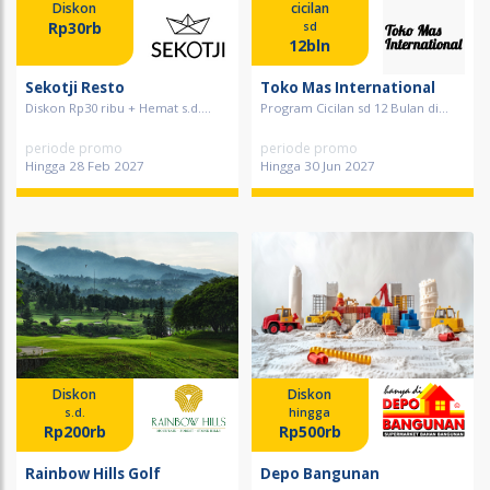
Diskon
cicilan
Rp30rb
sd
12bln
Sekotji Resto
Toko Mas International
Diskon Rp30 ribu + Hemat s.d....
Program Cicilan sd 12 Bulan di...
periode promo
periode promo
Hingga 28 Feb 2027
Hingga 30 Jun 2027
Diskon
Diskon
s.d.
hingga
Rp200rb
Rp500rb
Rainbow Hills Golf
Depo Bangunan