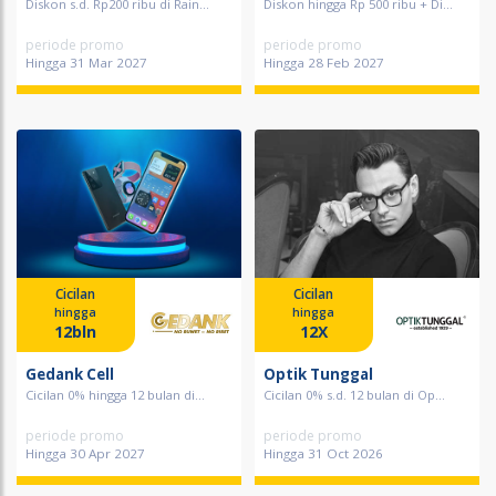
Diskon s.d. Rp200 ribu di Rain...
Diskon hingga Rp 500 ribu + Di...
periode promo
periode promo
Hingga 31 Mar 2027
Hingga 28 Feb 2027
Cicilan
Cicilan
hingga
hingga
12bln
12X
Gedank Cell
Optik Tunggal
Cicilan 0% hingga 12 bulan di...
Cicilan 0% s.d. 12 bulan di Op...
periode promo
periode promo
Hingga 30 Apr 2027
Hingga 31 Oct 2026