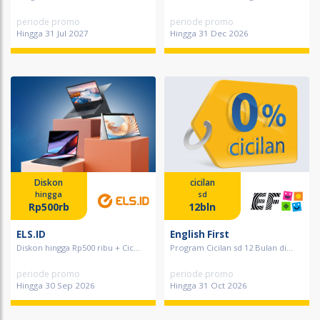
periode promo
periode promo
Hingga 31 Jul 2027
Hingga 31 Dec 2026
Diskon
cicilan
hingga
sd
Rp500rb
12bln
ELS.ID
English First
Diskon hingga Rp500 ribu + Cic...
Program Cicilan sd 12 Bulan di...
periode promo
periode promo
Hingga 30 Sep 2026
Hingga 31 Oct 2026