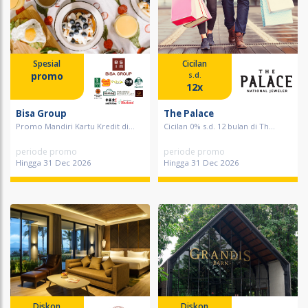
Spesial
Cicilan
promo
s.d.
12x
Bisa Group
The Palace
Promo Mandiri Kartu Kredit di...
Cicilan 0% s.d. 12 bulan di Th...
periode promo
periode promo
Hingga 31 Dec 2026
Hingga 31 Dec 2026
Diskon
Diskon