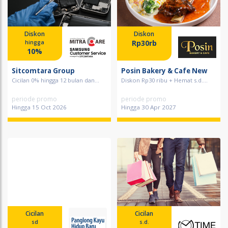
Diskon
Diskon
Rp30rb
hingga
10%
Sitcomtara Group
Posin Bakery & Cafe New
Cicilan 0% hingga 12 bulan dan...
Diskon Rp30 ribu + Hemat s.d....
periode promo
periode promo
Hingga 15 Oct 2026
Hingga 30 Apr 2027
Cicilan
Cicilan
sd
s.d.