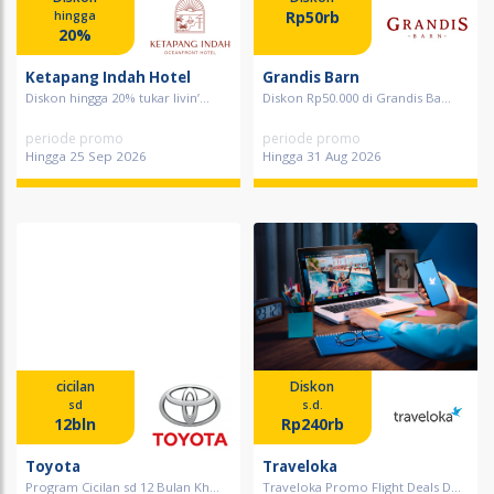
Rp50rb
hingga
20%
Ketapang Indah Hotel
Grandis Barn
Diskon hingga 20% tukar livin’...
Diskon Rp50.000 di Grandis Ba...
periode promo
periode promo
Hingga 25 Sep 2026
Hingga 31 Aug 2026
cicilan
Diskon
sd
s.d.
12bln
Rp240rb
Toyota
Traveloka
Program Cicilan sd 12 Bulan Kh...
Traveloka Promo Flight Deals D...