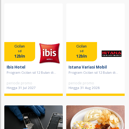
Cicilan
Cicilan
sd
sd
12bln
12bln
Ibis Hotel
Istana Variasi Mobil
Program Cicilan sd 12 Bulan di...
Program Cicilan sd 12 Bulan di...
periode promo
periode promo
Hingga 31 Jul 2027
Hingga 31 Aug 2028