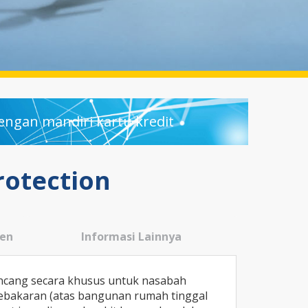
engan mandiri kartu kredit
rotection
en
Informasi Lainnya
ncang secara khusus untuk nasabah
kebakaran (atas bangunan rumah tinggal