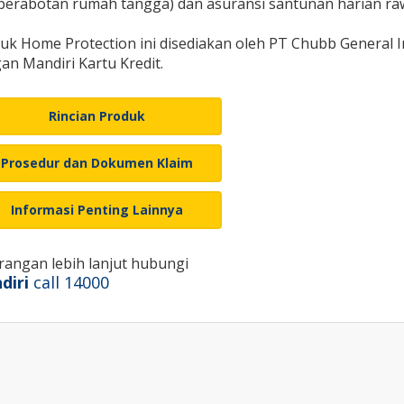
perabotan rumah tangga) dan asuransi santunan harian rawa
uk Home Protection ini disediakan oleh PT Chubb General 
an Mandiri Kartu Kredit.
Rincian Produk
Prosedur dan Dokumen Klaim
Informasi Penting Lainnya
rangan lebih lanjut hubungi
diri
call 14000