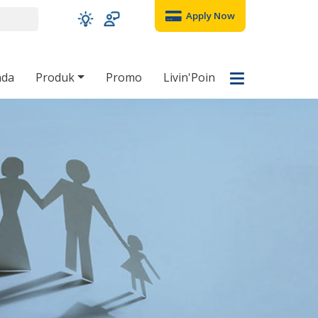
Apply Now
nda
Produk
Promo
Livin'Poin