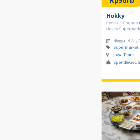
Rp50rb
Hokky
Bonus E-Coupon R
Hokky Supermark
Hingga 16 Aug 
Supermarket
Jawa Timur
Spend&Get, S