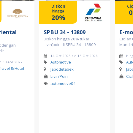
Diskon
Cic
hingga
20%
iental
SPBU 34 - 13809
E-mo
Diskon hingga 20% tukar
Cicilan
Livin’poin di SPBU 34 - 13809
Mandiri
et dengan
dit
14 Oct 2025 s.d 13 Oct 2026
Hin
Automotive
Aut
d 30 Apr 2027
Travel & Hotel
Jabodetabek
Jab
Livin'Poin
Cici
automotive04