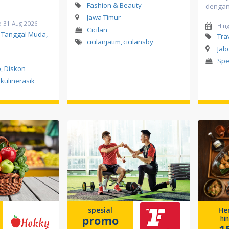
Fashion & Beauty
dengan 
Jawa Timur
d 31 Aug 2026
Hin
Cicilan
, Tanggal Muda,
Tra
cicilanjatim
,
cicilansby
Jab
Spe
, Diskon
kulinerasik
spesial
He
promo
hi