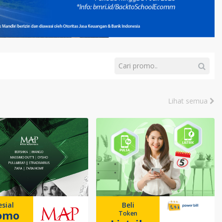
Lihat semua
sial
Beli
omo
Token