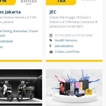
5%
18x
es Jakarta
JEC
n Festive Hemat s.d 15%
Cicilan 0% hingga 18 bulan +
es Jakarta
Diskon s.d 10% tukar Livin’poin di
Jakarta Eye Center (JEC)
el Dining, Ramadan, Travel
otel
15 Oct 2023 s.d 14 Oct 2026
Health Services
odetabek
Jabodetabek
er
Cicilan, Livin'Poin