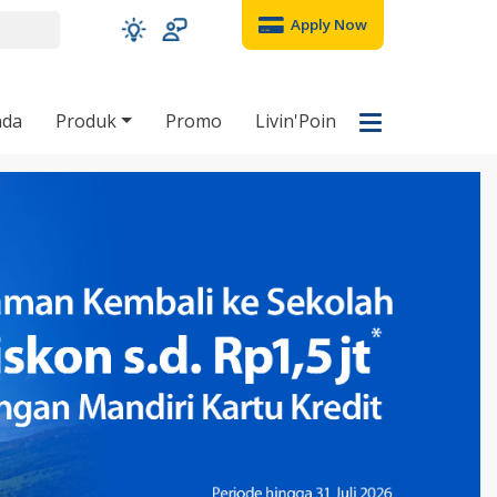
Apply Now
nda
Produk
Promo
Livin'Poin