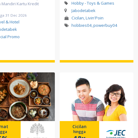
Hobby - Toys & Games
Mandiri Kartu Kredit
Jabodetabek
gga 31 Dec 2026
Cicilan, Livin'Poin
vel & Hotel
hobbies04
,
powerbuy04
odetabek
cial Promo
mat
Cicilan
ngga
hingga