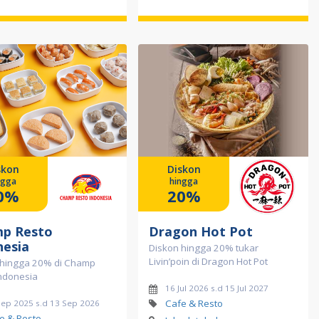
skon
Diskon
ngga
hingga
0%
20%
p Resto
Dragon Hot Pot
nesia
Diskon hingga 20% tukar
Livin’poin di Dragon Hot Pot
 hingga 20% di Champ
Indonesia
16 Jul 2026 s.d 15 Jul 2027
Cafe & Resto
Sep 2025 s.d 13 Sep 2026
e & Resto