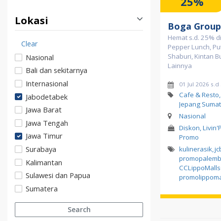
25%
Lokasi
Boga Group
Hemat s.d. 25% di
Clear
Pepper Lunch, Pu
Shaburi, Kintan B
Nasional
Lainnya
Bali dan sekitarnya
Internasional
01 Jul 2026 s.d
Cafe & Resto
Jabodetabek
Jepang Sumat
Jawa Barat
Nasional
Jawa Tengah
Diskon, Livin'
Jawa Timur
Promo
Surabaya
kulinerasik
,
jc
promopalemb
Kalimantan
CCLippoMall
Sulawesi dan Papua
promolippoma
Sumatera
Search