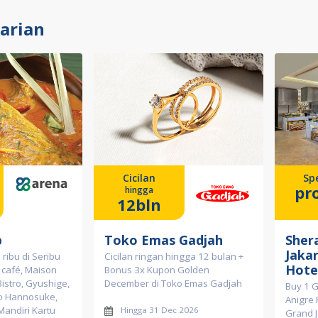
carian
Cicilan
Spe
pr
hingga
12bln
p
Toko Emas Gadjah
Sher
Jaka
 ribu di Seribu
Cicilan ringan hingga 12 bulan +
Hote
café, Maison
Bonus 3x Kupon Golden
istro, Gyushige,
December di Toko Emas Gadjah
Buy 1 G
o Hannosuke,
Anigre 
Mandiri Kartu
Hingga 31 Dec 2026
Grand J