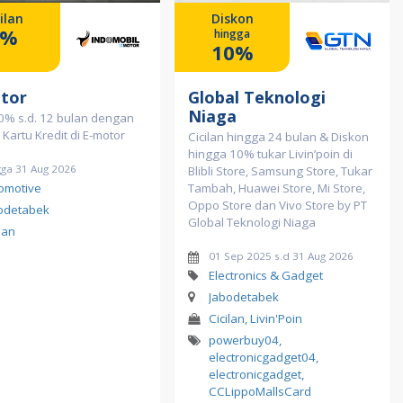
ilan
Diskon
0%
hingga
10%
tor
Global Teknologi
Niaga
 0% s.d. 12 bulan dengan
 Kartu Kredit di E-motor
Cicilan hingga 24 bulan & Diskon
hingga 10% tukar Livin’poin di
gga 31 Aug 2026
Blibli Store, Samsung Store, Tukar
omotive
Tambah, Huawei Store, Mi Store,
Oppo Store dan Vivo Store by PT
odetabek
Global Teknologi Niaga
lan
01 Sep 2025 s.d 31 Aug 2026
Electronics & Gadget
Jabodetabek
Cicilan, Livin'Poin
powerbuy04
,
electronicgadget04
,
electronicgadget
,
CCLippoMallsCard