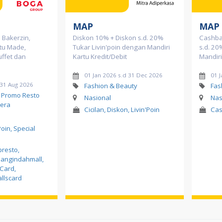
MAP
MAP
 Bakerzin,
Diskon 10% + Diskon s.d. 20%
Cashba
tu Made,
Tukar Livin'poin dengan Mandiri
s.d. 20
uffet dan
Kartu Kredit/Debit
Mandiri
01 Jan 2026 s.d 31 Dec 2026
01 
 31 Aug 2026
Fashion & Beauty
Fas
, Promo Resto
Nasional
Nas
era
Cicilan, Diskon, Livin'Poin
Cas
Poin, Special
bresto
,
angindahmall
,
sCard
,
llscard