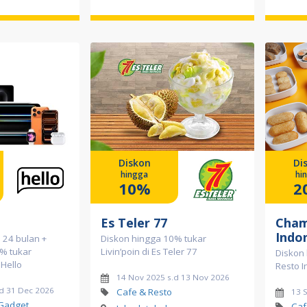
Diskon
Di
hingga
hi
10%
2
Es Teler 77
Cham
Indo
 24 bulan +
Diskon hingga 10% tukar
% tukar
Livin’poin di Es Teler 77
Diskon
 Hello
Resto 
14 Nov 2025 s.d 13 Nov 2026
d 31 Dec 2026
Cafe & Resto
13 
 Gadget
Caf