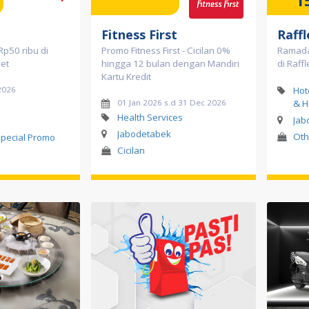
1
Fitness First
Raffl
p50 ribu di
Promo Fitness First - Cicilan 0%
Ramada
et
hingga 12 bulan dengan Mandiri
di Raffl
Kartu Kredit
2026
Hot
01 Jan 2026 s.d 31 Dec 2026
& H
Health Services
Jab
Jabodetabek
Oth
pecial Promo
Cicilan