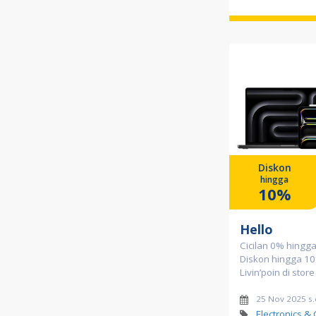
Diskon
hingga
10%
Hello
Cicilan 0% hingga
Diskon hingga 10
Livin’poin di store
25 Nov 2025 s.
Electronics &