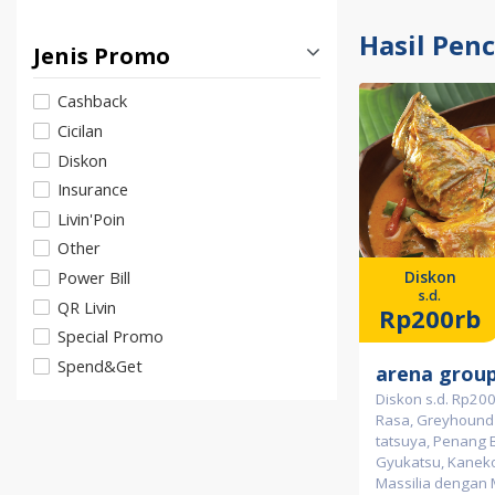
Hasil Pen
Jenis Promo
Cashback
Cicilan
Diskon
Insurance
Livin'Poin
Other
Power Bill
Diskon
s.d.
QR Livin
Rp200rb
Special Promo
Spend&Get
arena grou
Diskon s.d. Rp200
Rasa, Greyhound 
tatsuya, Penang B
Gyukatsu, Kanek
Massilia dengan 