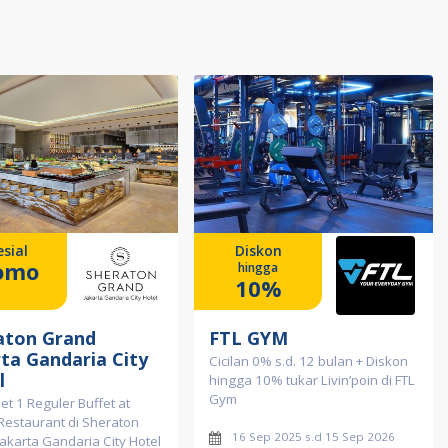
sial
Diskon
omo
hingga
10%
aton Grand
FTL GYM
rta Gandaria City
Cicilan 0% s.d. 12 bulan + Diskon
l
hingga 10% tukar Livin’poin di FTL
Gym
et 1 Reguler Buffet at
Restaurant di Sheraton
16 Sep 2025 s.d 15 Sep 2026
akarta Gandaria City Hotel