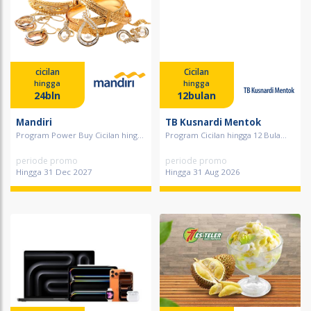
cicilan
Cicilan
hingga
hingga
24bln
12bulan
Mandiri
TB Kusnardi Mentok
Program Power Buy Cicilan hing...
Program Cicilan hingga 12 Bula...
periode promo
periode promo
Hingga 31 Dec 2027
Hingga 31 Aug 2026