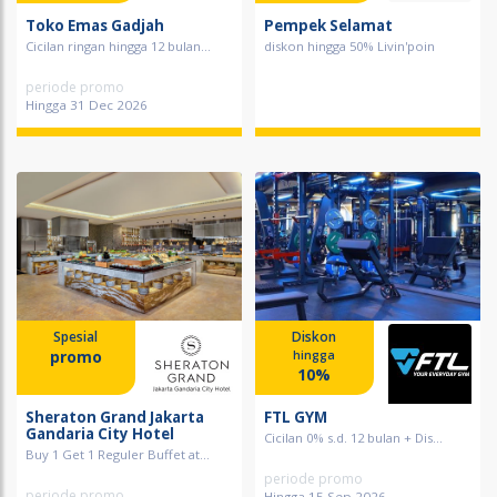
Toko Emas Gadjah
Pempek Selamat
Cicilan ringan hingga 12 bulan...
diskon hingga 50% Livin'poin
periode promo
Hingga 31 Dec 2026
Spesial
Diskon
promo
hingga
10%
Sheraton Grand Jakarta
FTL GYM
Gandaria City Hotel
Cicilan 0% s.d. 12 bulan + Dis...
Buy 1 Get 1 Reguler Buffet at...
periode promo
periode promo