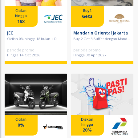
Cicilan
Buy2
Get3
hingga
18x
JEC
Mandarin Oriental Jakarta
Cicilan 0% hingga 18 bulan + D...
Buy 2 Get 3 Buffet dengan Mand...
periode promo
periode promo
Hingga 14 Oct 2026
Hingga 30 Apr 2027
Cicilan
Diskon
0%
hingga
20%