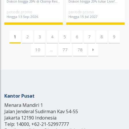
Diskon hingga 20% di Champ Res...
Diskon hingga 20% tukar Livin’...
periode promo
periode promo
Hingga 13 Sep 2026
Hingga 15 Jul 2027
1
2
3
4
5
6
7
8
9
10
...
77
78
Kantor Pusat
Menara Mandiri 1
Jalan Jenderal Sudirman Kav 54-55
Jakarta 12190 Indonesia
Telp: 14000, +62-21-52997777