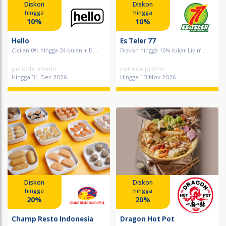
Diskon
Diskon
hingga
hingga
10%
10%
Hello
Es Teler 77
Cicilan 0% hingga 24 bulan + D...
Diskon hingga 10% tukar Livin’...
periode promo
periode promo
Hingga 31 Dec 2026
Hingga 13 Nov 2026
Diskon
Diskon
hingga
hingga
20%
20%
Champ Resto Indonesia
Dragon Hot Pot