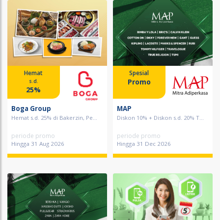
Hemat
Spesial
Promo
s.d.
25%
Boga Group
MAP
Hemat s.d. 25% di Bakerzin, Pe...
Diskon 10% + Diskon s.d. 20% T...
periode promo
periode promo
Hingga 31 Aug 2026
Hingga 31 Dec 2026