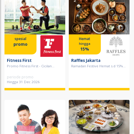
spesial
Hemat
promo
hingga
15%
Fitness First
Raffles Jakarta
Promo Fitness First - Cicilan...
Ramadan Festive Hemat s.d 15%...
periode promo
Hingga 31 Dec 2026