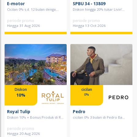
E-motor
SPBU 34 - 13809
Cicilan 0% s.d. 12 bulan denga...
Diskon hingga 20% tukar Livin’...
periode promo
periode promo
Hingga 31 Aug 2026
Hingga 13 Oct 2026
Diskon
cicilan
10%
0%
Royal Tulip
Pedro
Diskon 10% + Bonus Produk di R...
cicilan 0% 3 bulan di Pedro Ba...
periode promo
Hingga 20 Aug 2026