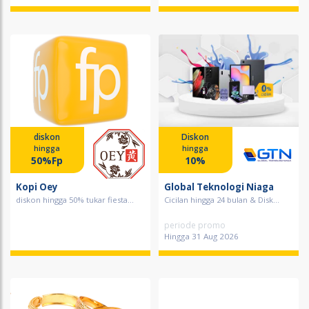
diskon
Diskon
hingga
hingga
50%Fp
10%
Kopi Oey
Global Teknologi Niaga
diskon hingga 50% tukar fiesta...
Cicilan hingga 24 bulan & Disk...
periode promo
Hingga 31 Aug 2026