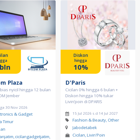
ilan
Diskon
ngga
hingga
bln
10%
om Plaza
D'Paris
bias nyicil hingga 12 bulan
Cicilan 0% hingga 6 bulan +
COM Jember
Diskon hingga 10% tukar
Livin’poin di DPARIS
gga 30 Nov 2026
15 Jul 2026 s.d 14 Jul 2027
ctronics & Gadget
Fashion & Beauty, Other
a Timur
Jabodetabek
lan
Cicilan, Livin'Poin
lanjatim
,
cicilangadgetjatim
,