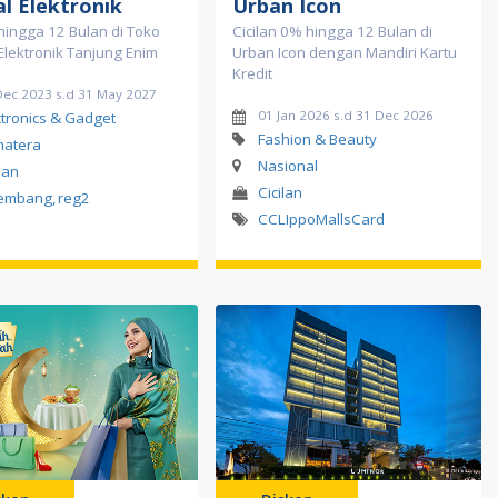
l Elektronik
Urban Icon
 hingga 12 Bulan di Toko
Cicilan 0% hingga 12 Bulan di
Elektronik Tanjung Enim
Urban Icon dengan Mandiri Kartu
Kredit
Dec 2023 s.d 31 May 2027
01 Jan 2026 s.d 31 Dec 2026
ctronics & Gadget
Fashion & Beauty
atera
Nasional
lan
Cicilan
lembang
,
reg2
CCLIppoMallsCard