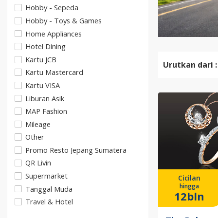
Hobby - Sepeda
Hobby - Toys & Games
Home Appliances
Hotel Dining
Kartu JCB
Urutkan dari :
Kartu Mastercard
Kartu VISA
Liburan Asik
MAP Fashion
Mileage
Other
Promo Resto Jepang Sumatera
QR Livin
Supermarket
Cicilan
hingga
Tanggal Muda
12bln
Travel & Hotel