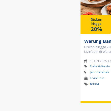
Diskon
hingga
20%
Warung Bam
Diskon hingga 20
Livin’poin di Wa
15 Oct 2025 s.
Cafe & Resto
Jabodetabek
Livin'Poin
fnb04