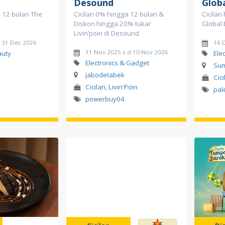
Desound
Globa
a 12 bulan The
Cicilan 0% hingga 12 bulan &
Cicilan
Diskon hingga 20% tukar
Global 
Livin’poin di Desound
d 31 Dec 2026
16 
11 Nov 2025 s.d 10 Nov 2026
auty
Ele
Electronics & Gadget
Sum
Jabodetabek
Cici
Cicilan, Livin'Poin
pa
powerbuy04