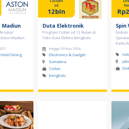
Cicilan
Di
sd
hi
12bln
Rp2
n Madiun
Duta Elektronik
Spin
% tukar
Program Cicilan sd 12 Bulan di
Diskon 
el Aston Madiun
Toko Duta Elektro Bengkulu
Spinwa
Kartu K
2027
Hingga 30 Nov 2026
Hob
 Hotel Dining
Electronics & Gadget
Jab
Sumatera
Dis
Cicilan
bengkulu