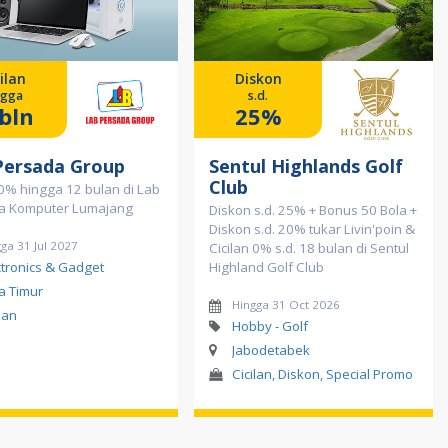
ilan
Diskon
ngga
s.d.
bln
25%
Persada Group
Sentul Highlands Golf
Club
 0% hingga 12 bulan di Lab
a Komputer Lumajang
Diskon s.d. 25% + Bonus 50 Bola +
Diskon s.d. 20% tukar Livin'poin &
ga 31 Jul 2027
Cicilan 0% s.d. 18 bulan di Sentul
ctronics & Gadget
Highland Golf Club
a Timur
Hingga 31 Oct 2026
lan
Hobby - Golf
Jabodetabek
Cicilan, Diskon, Special Promo