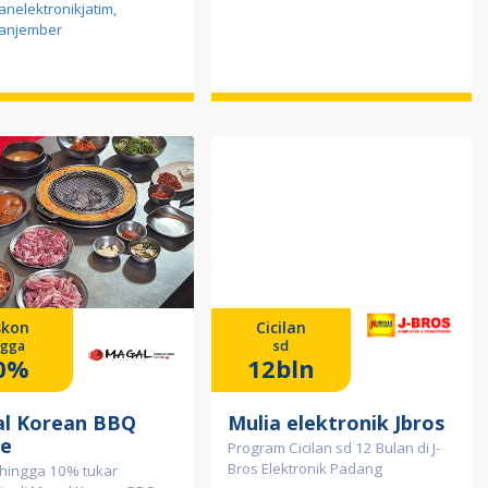
ilanelektronikjatim
,
ilanjember
skon
Cicilan
ngga
sd
0%
12bln
l Korean BBQ
Mulia elektronik Jbros
e
Program Cicilan sd 12 Bulan di J-
Bros Elektronik Padang
 hingga 10% tukar