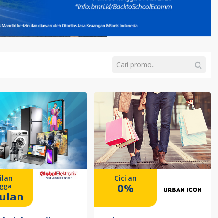
ilan
Cicilan
0%
ngga
ulan