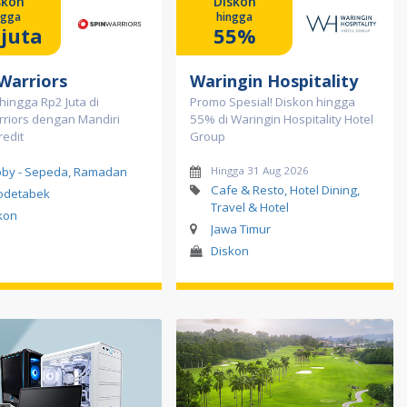
skon
Diskon
ngga
hingga
juta
55%
 Warriors
Waringin Hospitality
hingga Rp2 Juta di
Promo Spesial! Diskon hingga
rriors dengan Mandiri
55% di Waringin Hospitality Hotel
redit
Group
by - Sepeda, Ramadan
Hingga 31 Aug 2026
Cafe & Resto, Hotel Dining,
odetabek
Travel & Hotel
kon
Jawa Timur
Diskon