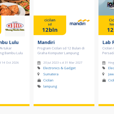
cicilan
Cic
sd
hi
12bln
12
bu Lulu
Mandiri
Lab 
% tukar
Program Cicilan sd 12 Bulan di
Cicilan
rung Bambu Lulu
Graha Komputer Lampung
Persad
d 14 Oct 2026
20 Jul 2023 s.d 31 Mar 2027
Hing
Electronics & Gadget
Ele
Sumatera
Jaw
Cicilan
Cici
lampung