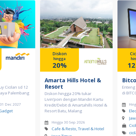
Diskon
Cic
hingga
hi
20%
12
Amarta Hills Hotel &
Bitc
Resort
y Cicilan sd 12
Enteng 
 Jaya Palembang
di BIT
Diskon hingga 20% tukar
Livin’poin dengan Mandiri Kartu
d 31 Dec 2027
Hin
Kredit/Debit di Amartahills Hotel &
 Gadget
Resort Batu, Malang
Ele
Jaw
Hingga 30 Sep 2026
Cici
Cafe & Resto, Travel & Hotel
cici
Jawa Timur