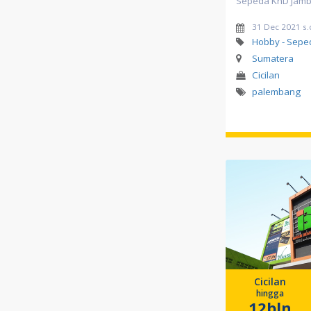
Sepeda KnD Jamb
31 Dec 2021 s.
Hobby - Sepe
Sumatera
Cicilan
palembang
Cicilan
hingga
12bln