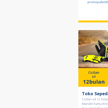
promopalemb
Cicilan
sd
12bulan
Toko Seped
Cicilan sd 12 bu
Mandiri Kartu Kred