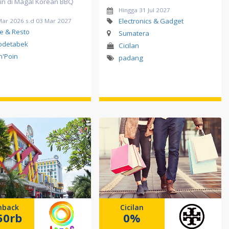
oin di Magal Korean BBQ
Hingga 31 Jul 2027
Electronics & Gadget
Mar 2026 s.d 03 Mar 2027
e & Resto
Sumatera
odetabek
Cicilan
in'Poin
padang
hback
Cicilan
50rb
0%