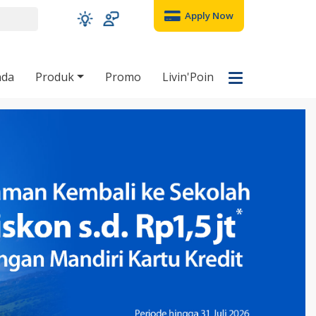
Apply Now
nda
Produk
Promo
Livin'Poin