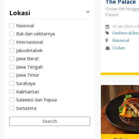
The Palace
Cicilan 0% hingg
Lokasi
Palace
Nasional
01 Jan 2026 s.
Fashion & Be
Bali dan sekitarnya
Nasional
Internasional
Cicilan
Jabodetabek
Jawa Barat
Jawa Tengah
Jawa Timur
Surabaya
Kalimantan
Sulawesi dan Papua
Sumatera
Search