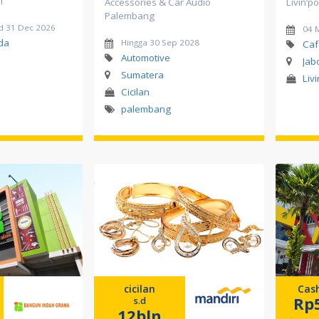
i
Accessories & Car Audio
Livin’p
Palembang
d 31 Dec 2026
04 
da
Hingga 30 Sep 2028
Caf
Automotive
Jab
Sumatera
Liv
Cicilan
palembang
cicilan
Cas
Rp
s.d
12bln