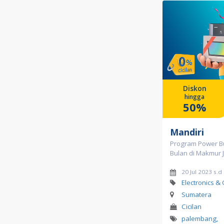
Diskon
hingga
50%
Mandiri
Program Power Bu
Bulan di Makmur
20 Jul 2023 s.
Electronics &
Sumatera
Cicilan
palembang
,