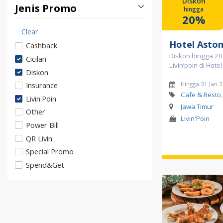
Diskon
Jenis Promo
hingga
20%
Clear
Hotel Asto
Cashback
Diskon hingga 20
Cicilan
Livin’poin di Hot
Diskon
Hingga 31 Jan 
Insurance
Cafe & Resto,
Livin'Poin
Jawa Timur
Other
Livin'Poin
Power Bill
QR Livin
Special Promo
Spend&Get