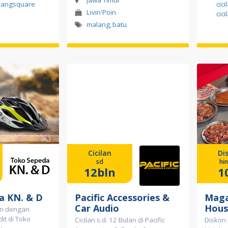
angsquare
cic
Livin'Poin
cic
malang
,
batu
Cicilan
Di
sd
hi
12bln
1
a KN. & D
Pacific Accessories &
Maga
Car Audio
Hous
lan dengan
it di Toko
Cicilan s.d. 12 Bulan di Pacific
Diskon