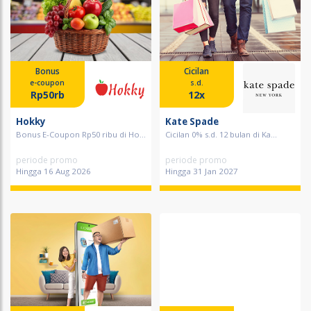
Bonus
Cicilan
e-coupon
s.d.
Rp50rb
12x
Hokky
Kate Spade
Bonus E-Coupon Rp50 ribu di Ho...
Cicilan 0% s.d. 12 bulan di Ka...
periode promo
periode promo
Hingga 16 Aug 2026
Hingga 31 Jan 2027