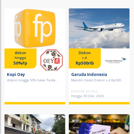
diskon
Diskon
hingga
s.d.
50%Fp
Rp500rib
Kopi Oey
Garuda Indonesia
diskon hingga 50% tukar fiesta...
Mandiri Deals Diskon s.d Rp500...
periode promo
Hingga 30 Dec 2026