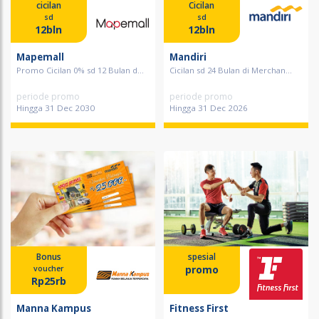
cicilan
Cicilan
sd
sd
12bln
12bln
Mapemall
Mandiri
Promo Cicilan 0% sd 12 Bulan d...
Cicilan sd 24 Bulan di Merchan...
periode promo
periode promo
Hingga 31 Dec 2030
Hingga 31 Dec 2026
Bonus
spesial
promo
voucher
Rp25rb
Manna Kampus
Fitness First