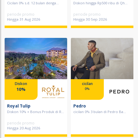
Cicilan 0% s.d. 12 bulan denga...
Diskon hingga Rp500 ribu di Qh...
periode promo
periode promo
Hingga 31 Aug 2026
Hingga 30 Sep 2026
Diskon
cicilan
10%
0%
Royal Tulip
Pedro
Diskon 10% + Bonus Produk di R...
cicilan 0% 3 bulan di Pedro Ba...
periode promo
Hingga 20 Aug 2026