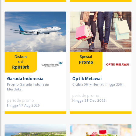
Diskon
Spesial
Promo
s.d.
Rp810rb
Garuda Indonesia
Optik Melawai
Promo Garuda Indonesia
Cicilan 0% + Hemat hingga 35%...
Merdeka...
periode promo
periode promo
Hingga 31 Dec 2026
Hingga 17 Aug 2026