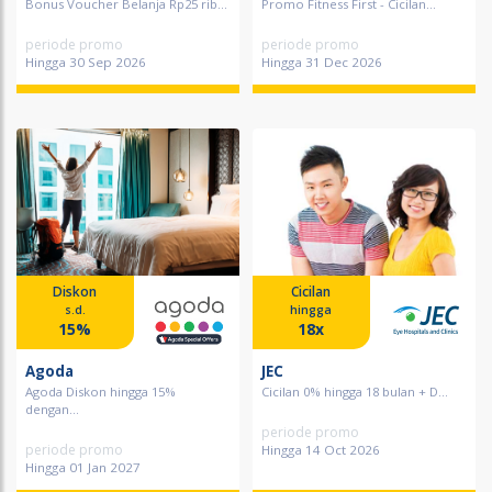
Bonus Voucher Belanja Rp25 rib...
Promo Fitness First - Cicilan...
periode promo
periode promo
Hingga 30 Sep 2026
Hingga 31 Dec 2026
Diskon
Cicilan
s.d.
hingga
15%
18x
Agoda
JEC
Agoda Diskon hingga 15%
Cicilan 0% hingga 18 bulan + D...
dengan...
periode promo
periode promo
Hingga 14 Oct 2026
Hingga 01 Jan 2027