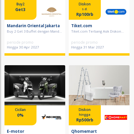
Buy2
Diskon
Get3
s.d.
Rp100rb
Mandarin Oriental Jakarta
Tiket.com
Buy 2 Get 3 Buffet dengan Mand...
Tiket.com Terbang Asik Diskon...
periode promo
periode promo
Hingga 30 Apr 2027
Hingga 31 Mar 2027
Cicilan
Diskon
0%
hingga
Rp500rb
E-motor
Qhomemart