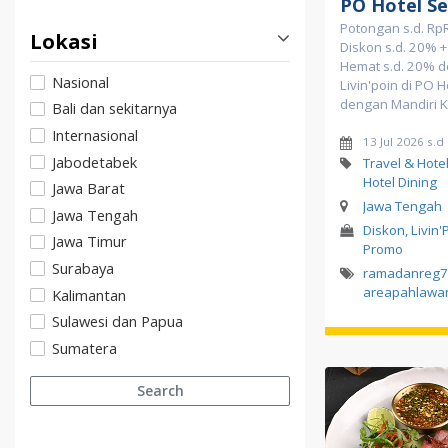
PO Hotel S
Potongan s.d. Rp
Lokasi
Diskon s.d. 20% + 
Hemat s.d. 20% d
Nasional
Livin'poin di PO 
dengan Mandiri K
Bali dan sekitarnya
Internasional
13 Jul 2026 s.d
Jabodetabek
Travel & Hotel
Hotel Dining
Jawa Barat
Jawa Tengah
Jawa Tengah
Diskon, Livin'
Jawa Timur
Promo
Surabaya
ramadanreg7
areapahlawa
Kalimantan
Sulawesi dan Papua
Sumatera
Search