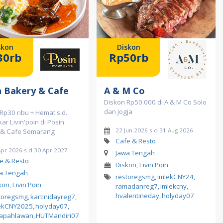
skon
Diskon
30rb
Rp50rb
n Bakery & Cafe
A & M Co
Diskon Rp50.000 di A & M Co Solo
dan Jogja
Rp30 ribu + Hemat s.d.
ar Livin'poin di Posin
22 Jun 2026 s.d 31 Aug 2026
 & Cafe Semarang
Cafe & Resto
Apr 2026 s.d 30 Apr 2027
Jawa Tengah
e & Resto
Diskon, Livin'Poin
a Tengah
restoregsmg
,
imlekCNY24
,
kon, Livin'Poin
ramadanreg7
,
imlekcny
,
hvalentineday
,
holyday07
toregsmg
,
kartinidayreg7
,
ekCNY2025
,
holyday07
,
apahlawan
,
HUTMandiri07