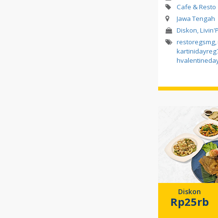
Cafe & Resto
Jawa Tengah
Diskon, Livin'
restoregsmg
,
kartinidayreg
hvalentineda
Diskon
Rp25rb