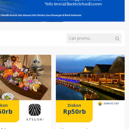
skon
Diskon
50rb
Rp50rb