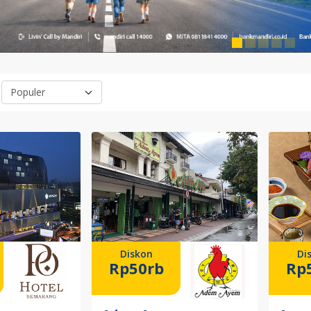
Diskon
Di
Rp50rb
Rp