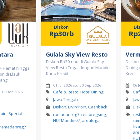
Diskon
Di
Rp30rb
Rp
ntara
Gulala Sky View Resto
Verm
Diskon Rp30 ribu di Gulala Sky
Diskon 
View Resto Tegal dengan Mandiri
Dining 
 + Hemat hingga
Kartu Kredit
Kredit
in di Llauk
rang
01 Jul 2026 s.d 30 Sep 2026
06 J
Cafe & Resto, Hotel Dining
Caf
d 31 Dec 2026
Jawa Tengah
Jaw
Diskon, Livin'Poin, Cashback
Dis
Poin, Special
ramadanreg7
,
restoregsmg
,
res
HUTMandiri07
,
areategal
ra
hva
ramadanreg7
are
HUT