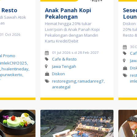
 Resto
Anak Panah Kopi
Sese
Pekalongan
Loun
 di Sawah Atok
mas
Hemat hingga 20% tukar
Diskon 
Livin'poin di Anak Panah Kopi
20% tuk
 31 Oct 2026
Pekalongan dengan Mandiri
Resto 
Kartu Kredit/Debit
30 
01 Jul 2026 s.d 28 Feb 2027
Caf
al Promo
Cafe & Resto
Jaw
imlekCNY2025
,
Jawa Tengah
Dis
,
hvalentineday
,
Diskon
apurwokerto
,
res
7
restoregsmg
,
ramadanreg7
,
iml
areategal