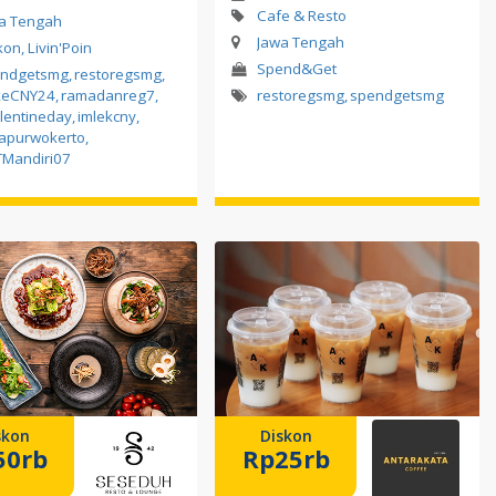
Cafe & Resto
a Tengah
Jawa Tengah
kon, Livin'Poin
Spend&Get
endgetsmg
,
restoregsmg
,
keCNY24
,
ramadanreg7
,
restoregsmg
,
spendgetsmg
lentineday
,
imlekcny
,
apurwokerto
,
Mandiri07
skon
Diskon
50rb
Rp25rb