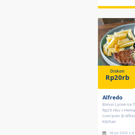
Diskon
Rp20rb
Alfredo
Bonus Lycee Ice 
Rp20 ribu + Hemat
Livin'poin di Alfr
Kitchan
06 Jul 2026 s.d