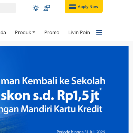
Apply Now
nda
Produk
Promo
Livin'Poin