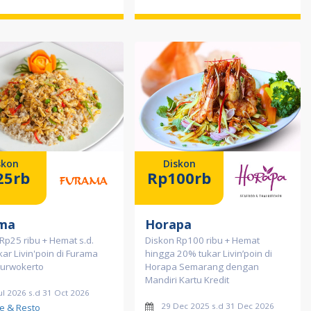
skon
Diskon
25rb
Rp100rb
ma
Horapa
Rp25 ribu + Hemat s.d.
Diskon Rp100 ribu + Hemat
ar Livin'poin di Furama
hingga 20% tukar Livin’poin di
Purwokerto
Horapa Semarang dengan
Mandiri Kartu Kredit
ul 2026 s.d 31 Oct 2026
29 Dec 2025 s.d 31 Dec 2026
e & Resto