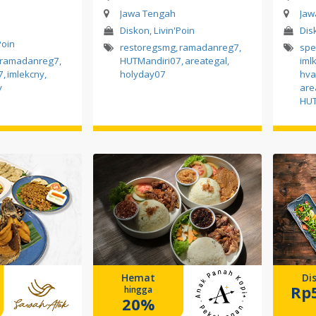
Jawa Tengah
Jaw
Diskon, Livin'Poin
Dis
Poin
restoregsmg
,
ramadanreg7
,
sp
ramadanreg7
,
HUTMandiri07
,
areategal
,
iml
7
,
imlekcny
,
holyday07
hva
y
are
HUT
Hemat
Di
Rp
hingga
20%