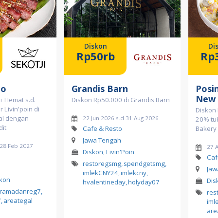
Diskon
Di
Rp50rb
Rp
to
Grandis Barn
Posi
New
+ Hemat s.d.
Diskon Rp50.000 di Grandis Barn
Livin'poin di
Diskon 
gal dengan
22 Jun 2026 s.d 31 Aug 2026
20% tuk
dit
Cafe & Resto
Bakery
Jawa Tengah
 28 Feb 2027
27 
Diskon, Livin'Poin
Caf
restoregsmg
,
spendgetsmg
,
Jaw
imlekCNY24
,
imlekcny
,
skon
Dis
hvalentineday
,
holyday07
ramadanreg7
,
res
7
,
areategal
iml
are