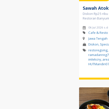
Sawah Atok
Diskon Rp25 ribu
Restoran Banyu
06 Jul 2026 s.d
Cafe & Resto
Jawa Tengah
Diskon, Speci
restoregsmg
,
ramadanreg7
imlekcny
,
are
HUTMandiri0