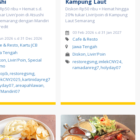
shi
Kampung Laut
Rp50 ribu + Hemat s.d.
Diskon Rp50 ribu + Hemat hingga
ar Livin'poin di Atsushi
20% tukar Livin’poin di Kampung
Semarang dengan Mandiri
Laut Semarang
redit
03 Feb 2026 s.d 31 Jan 2027
Jun 2026 s.d 31 Dec 2026
Cafe & Resto
e & Resto, Kartu JCB
Jawa Tengah
a Tengah
Diskon, Livin'Poin
kon, Livin'Poin, Special
restoregsmg
,
imlekCNY24
,
omo
ramadanreg7
,
holyday07
tojcb
,
restoregsmg
,
ekCNY2025
,
kartinidayreg7
lyday07
,
areapahlawan
,
Mandiri07