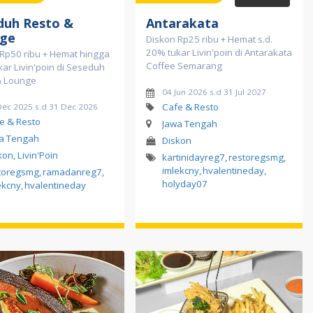
duh Resto &
Antarakata
ge
Diskon Rp25 ribu + Hemat s.d.
20% tukar Livin'poin di Antarakata
Rp50 ribu + Hemat hingga
Coffee Semarang
ar Livin'poin di Seseduh
& Lounge
04 Jun 2026 s.d 31 Jul 2027
Cafe & Resto
Dec 2025 s.d 31 Dec 2026
e & Resto
Jawa Tengah
a Tengah
Diskon
kon, Livin'Poin
kartinidayreg7
,
restoregsmg
,
imlekcny
,
hvalentineday
,
toregsmg
,
ramadanreg7
,
holyday07
ekcny
,
hvalentineday