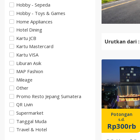
Hobby - Sepeda
Hobby - Toys & Games
Home Appliances
Hotel Dining
Kartu JCB
Urutkan dari :
Kartu Mastercard
Kartu VISA
Liburan Asik
MAP Fashion
Mileage
Other
Promo Resto Jepang Sumatera
QR Livin
Supermarket
Potongan
s.d.
Tanggal Muda
Rp300rb
Travel & Hotel