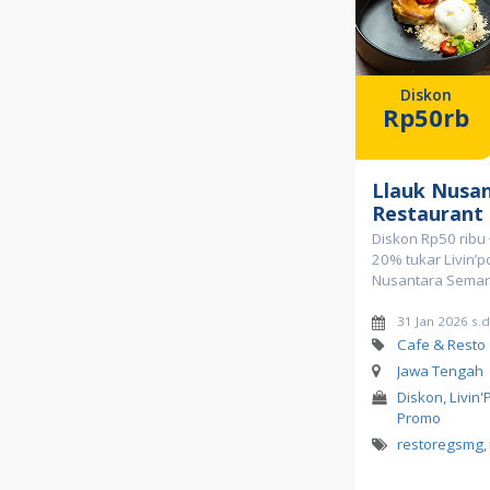
Diskon
Rp50rb
Llauk Nusa
Restaurant
Diskon Rp50 ribu
20% tukar Livin’po
Nusantara Sema
31 Jan 2026 s.
Cafe & Resto
Jawa Tengah
Diskon, Livin'
Promo
restoregsmg
,