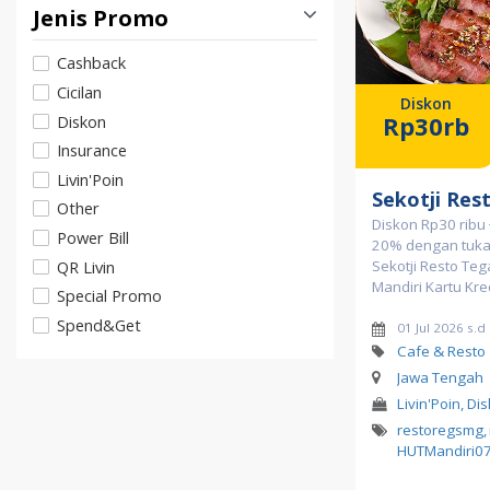
Jenis Promo
Cashback
Cicilan
Diskon
Rp30rb
Diskon
Insurance
Livin'Poin
Sekotji Res
Other
Diskon Rp30 ribu 
Power Bill
20% dengan tukar 
QR Livin
Sekotji Resto Te
Mandiri Kartu Kre
Special Promo
Spend&Get
01 Jul 2026 s.d
Cafe & Resto
Jawa Tengah
Livin'Poin, Di
restoregsmg
,
HUTMandiri0