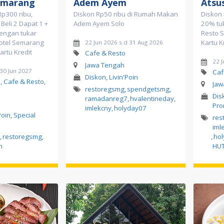
emarang
Adem Ayem
Atsu
Rp300 ribu,
Diskon Rp50 ribu di Rumah Makan
Diskon 
Beli 2 Dapat 1 +
Adem Ayem Solo
20% tuk
engan tukar
Resto 
Hotel Semarang
Kartu K
22 Jun 2026 s.d 31 Aug 2026
artu Kredit
Cafe & Resto
22 
Jawa Tengah
 30 Jun 2027
Caf
Diskon, Livin'Poin
, Cafe & Resto,
Jaw
restoregsmg
,
spendgetsmg
,
Dis
ramadanreg7
,
hvalentineday
,
Pr
imlekcny
,
holyday07
Poin, Special
res
iml
,
restoregsmg
,
,
ho
n
HUT