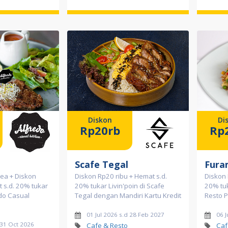
Diskon
Di
Rp20rb
Rp
Scafe Tegal
Fura
Tea + Diskon
Diskon Rp20 ribu + Hemat s.d.
Diskon 
 s.d. 20% tukar
20% tukar Livin'poin di Scafe
20% tuk
edo Casual
Tegal dengan Mandiri Kartu Kredit
Resto 
01 Jul 2026 s.d 28 Feb 2027
06 J
 31 Oct 2026
Cafe & Resto
Caf