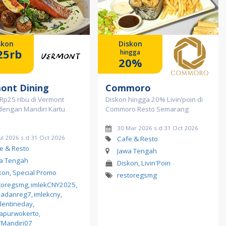
skon
Diskon
25rb
hingga
20%
ont Dining
Commoro
Rp25 ribu di Vermont
Diskon hingga 20% Livin’poin di
dengan Mandiri Kartu
Commoro Resto Semarang
30 Mar 2026 s.d 31 Oct 2026
ul 2026 s.d 31 Oct 2026
Cafe & Resto
e & Resto
Jawa Tengah
a Tengah
Diskon, Livin'Poin
kon, Special Promo
restoregsmg
toregsmg
,
imlekCNY2025
,
madanreg7
,
imlekcny
,
lentineday
,
apurwokerto
,
Mandiri07