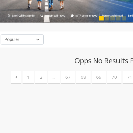
Opps No Results 
1
2
...
67
68
69
70
71