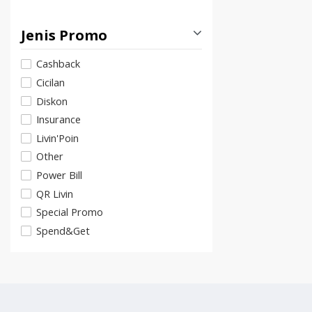
Jenis Promo
Cashback
Cicilan
Diskon
Insurance
Livin'Poin
Other
Power Bill
QR Livin
Special Promo
Spend&Get