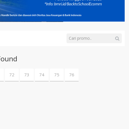
Found
72
73
74
75
76