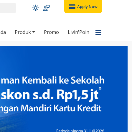
Apply Now
nda
Produk
Promo
Livin'Poin