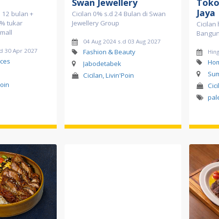
Swan Jewellery
Toko
Jaya
 12 bulan +
Cicilan 0% s.d 24 Bulan di Swan
% tukar
Jewellery Group
Cicilan
omall
Bangun
04 Aug 2024 s.d 03 Aug 2027
d 30 Apr 2027
Fashion & Beauty
Hing
ces
Hom
Jabodetabek
Sum
Cicilan, Livin'Poin
Poin
Cici
pa