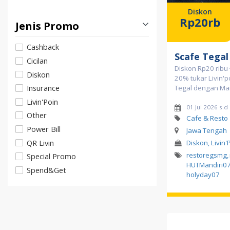
Diskon
Rp20rb
Jenis Promo
Cashback
Scafe Tegal
Cicilan
Diskon Rp20 ribu 
Diskon
20% tukar Livin'p
Insurance
Tegal dengan Mand
Livin'Poin
01 Jul 2026 s.d
Other
Cafe & Resto
Power Bill
Jawa Tengah
QR Livin
Diskon, Livin'
restoregsmg
,
Special Promo
HUTMandiri0
Spend&Get
holyday07