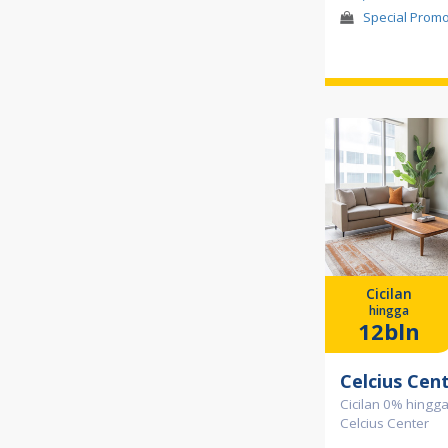
Special Prom
Cicilan
hingga
12bln
Celcius Cen
Cicilan 0% hingga
Celcius Center