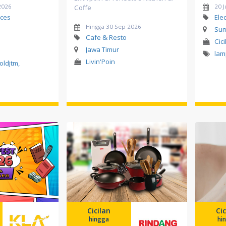
2026
20 J
Coffe
ces
Ele
Hingga 30 Sep 2026
Sum
Cafe & Resto
Cici
Jawa Timur
la
Livin'Poin
oldjtm
,
Cicilan
Cic
hingga
hi