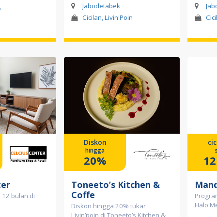
Jabodetabek
Jab
o
Cicilan, Livin'Poin
Cici
Diskon
ci
hingga
20%
12
ter
Toneeto’s Kitchen &
Mand
Coffe
 12 bulan di
Program
Halo M
Diskon hingga 20% tukar
Livin’poin di Toneeto’s Kitchen &