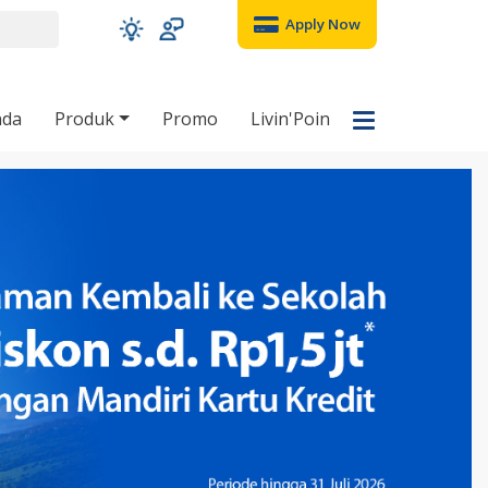
Apply Now
nda
Produk
Promo
Livin'Poin