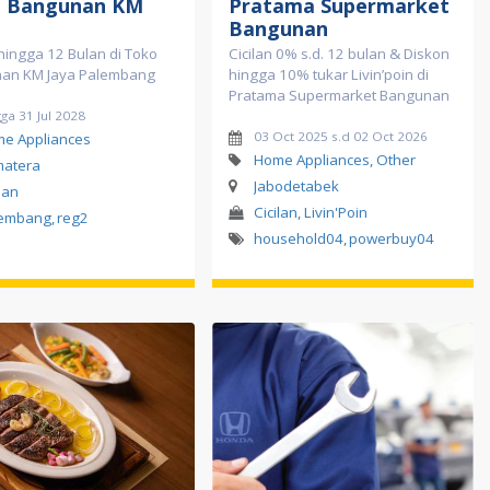
 Bangunan KM
Pratama Supermarket
Bangunan
 hingga 12 Bulan di Toko
Cicilan 0% s.d. 12 bulan & Diskon
an KM Jaya Palembang
hingga 10% tukar Livin’poin di
Pratama Supermarket Bangunan
ga 31 Jul 2028
03 Oct 2025 s.d 02 Oct 2026
e Appliances
Home Appliances, Other
atera
Jabodetabek
lan
Cicilan, Livin'Poin
lembang
,
reg2
household04
,
powerbuy04