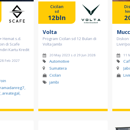
Cicilan
Di
sd
hi
12bln
2
Volta
Mucc
+ Hemat s.d.
Program Cicilan sd 12 Bulan di
Diskon
oin di Scafe
Volta Jambi
Livin’p
iri Kartu Kredit
20 May 2023 s.d 29 Jun 2028
11 
 28 Feb 2027
Automotive
Caf
Sumatera
Jab
Cicilan
Liv
Poin
jambi
ramadanreg7
,
7
,
areategal
,