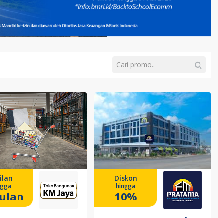
ilan
Diskon
ngga
hingga
ulan
10%