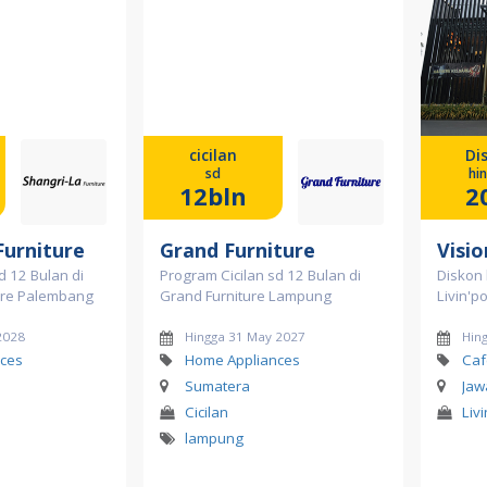
cicilan
Di
sd
hi
12bln
2
Furniture
Grand Furniture
Visio
d 12 Bulan di
Program Cicilan sd 12 Bulan di
Diskon
ture Palembang
Grand Furniture Lampung
Livin'po
2028
Hingga 31 May 2027
Hin
ces
Home Appliances
Caf
Sumatera
Jaw
Cicilan
Liv
lampung