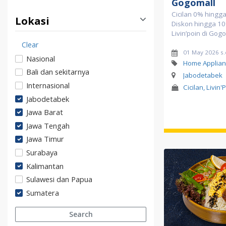
Gogomall
Cicilan 0% hingga
Lokasi
Diskon hingga 10
Livin’poin di Gog
Clear
01 May 2026 s.
Nasional
Home Applian
Bali dan sekitarnya
Jabodetabek
Internasional
Cicilan, Livin'
Jabodetabek
Jawa Barat
Jawa Tengah
Jawa Timur
Surabaya
Kalimantan
Sulawesi dan Papua
Sumatera
Search