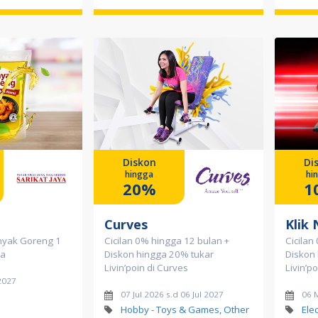
Diskon
Di
hingga
hi
20%
1
Curves
Klik 
nyak Goreng 1
Cicilan 0% hingga 12 bulan +
Cicilan
ya
Diskon hingga 20% tukar
Diskon
Livin’poin di Curves
Livin’po
2027
07 Jul 2026 s.d 06 Jul 2027
06 
Hobby - Toys & Games, Other
Ele