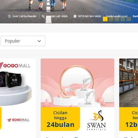
Cicilan
Cic
hingga
hi
24bulan
12b