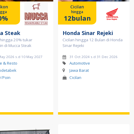
skon
Cicilan
ngga
hingga
0%
12bulan
a Steak
Honda Sinar Rejeki
 hingga 20% tukar
Cicilan hingga 12 Bulan di Honda
oin di Mucca Steak
Sinar Rejeki
May 2026 s.d 10 May 2027
31 Oct 2024 s.d 31 Dec 2026
e & Resto
Automotive
odetabek
Jawa Barat
in'Poin
Cicilan