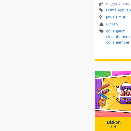
Hingga 31 Aug 
Home Applian
Jawa Timur
Cicilan
cicilanjatim
,
cicilanhouseh
cicilanjember
Diskon
s.d.