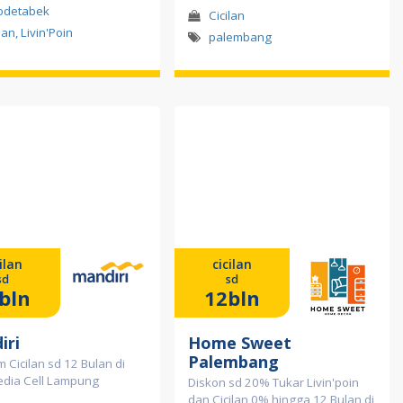
odetabek
Cicilan
lan, Livin'Poin
palembang
cilan
cicilan
sd
sd
bln
12bln
iri
Home Sweet
Palembang
 Cicilan sd 12 Bulan di
edia Cell Lampung
Diskon sd 20% Tukar Livin'poin
dan Cicilan 0% hingga 12 Bulan di