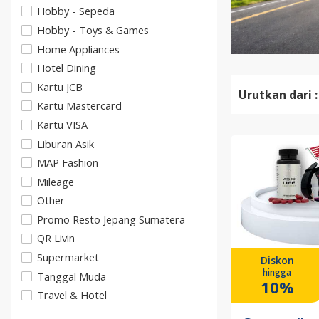
Hobby - Sepeda
Hobby - Toys & Games
Home Appliances
Hotel Dining
Kartu JCB
Urutkan dari :
Kartu Mastercard
Kartu VISA
Liburan Asik
MAP Fashion
Mileage
Other
Promo Resto Jepang Sumatera
QR Livin
Supermarket
Diskon
hingga
Tanggal Muda
10%
Travel & Hotel