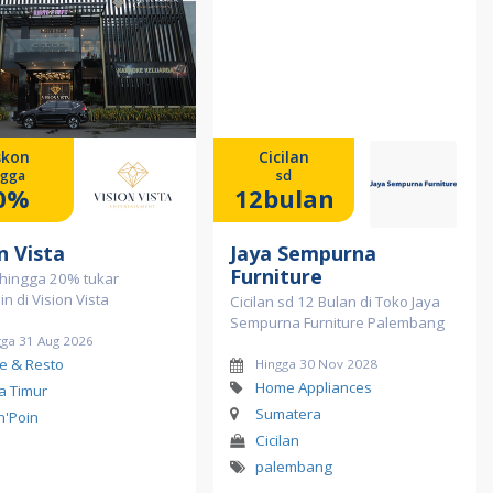
skon
Cicilan
ngga
sd
0%
12bulan
n Vista
Jaya Sempurna
Furniture
 hingga 20% tukar
in di Vision Vista
Cicilan sd 12 Bulan di Toko Jaya
Sempurna Furniture Palembang
gga 31 Aug 2026
e & Resto
Hingga 30 Nov 2028
Home Appliances
a Timur
Sumatera
in'Poin
Cicilan
palembang