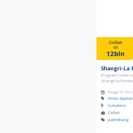
Cicilan
sd
12bln
Shangri-La 
Program Cicilan s
Shangri-la Furni
Hingga 31 Oct 
Home Applian
Sumatera
Cicilan
palembang