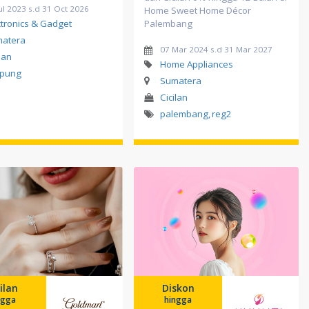
ul 2023 s.d 31 Oct 2026
Home Sweet Home Décor
ctronics & Gadget
Palembang
atera
07 Mar 2024 s.d 31 Mar 2027
lan
Home Appliances
mpung
Sumatera
Cicilan
palembang
,
reg2
ilan
Diskon
ngga
hingga