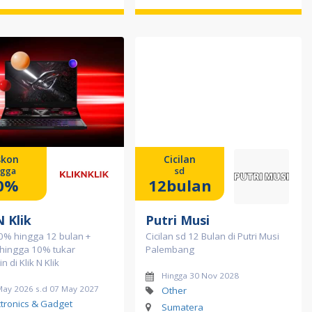
skon
Cicilan
ngga
sd
0%
12bulan
N Klik
Putri Musi
 0% hingga 12 bulan +
Cicilan sd 12 Bulan di Putri Musi
 hingga 10% tukar
Palembang
in di Klik N Klik
Hingga 30 Nov 2028
May 2026 s.d 07 May 2027
Other
ctronics & Gadget
Sumatera