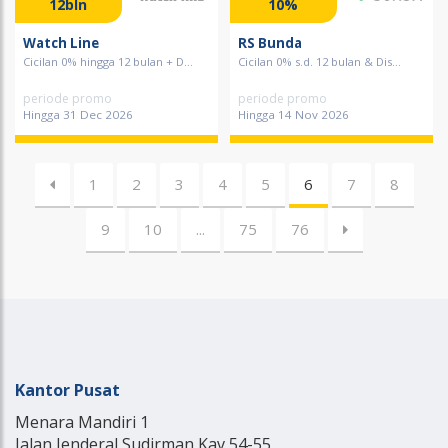
12bln
10%
Watch Line
RS Bunda
Cicilan 0% hingga 12 bulan + D...
Cicilan 0% s.d. 12 bulan & Dis...
periode promo
periode promo
Hingga 31 Dec 2026
Hingga 14 Nov 2026
1
2
3
4
5
6
7
8
9
10
...
75
76
Kantor Pusat
Menara Mandiri 1
Jalan Jenderal Sudirman Kav 54-55