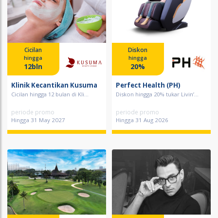
Cicilan
Diskon
hingga
hingga
12bln
20%
Klinik Kecantikan Kusuma
Perfect Health (PH)
Cicilan hingga 12 bulan di Kli...
Diskon hingga 20% tukar Livin’...
periode promo
periode promo
Hingga 31 May 2027
Hingga 31 Aug 2026