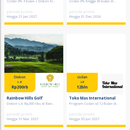
Cicilan 0% 3 bulan + Diskon hi...
Cicilan 0% hingga 36 bulan di...
periode promo
periode promo
Hingga 21 Jan 2027
Hingga 31 Dec 2026
Diskon
cicilan
s.d.
sd
Rp200rb
12bln
Rainbow Hills Golf
Toko Mas International
Diskon s.d. Rp200 ribu di Rain...
Program Cicilan sd 12 Bulan di...
periode promo
periode promo
Hingga 31 Mar 2027
Hingga 30 Jun 2027