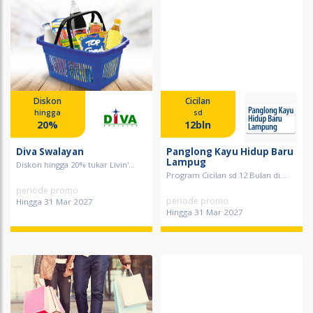
Diskon
Cicilan
hingga
sd
20%
12bln
Diva Swalayan
Panglong Kayu Hidup Baru
Lampug
Diskon hingga 20% tukar Livin'...
Program Cicilan sd 12 Bulan di...
periode promo
periode promo
Hingga 31 Mar 2027
Hingga 31 Mar 2027