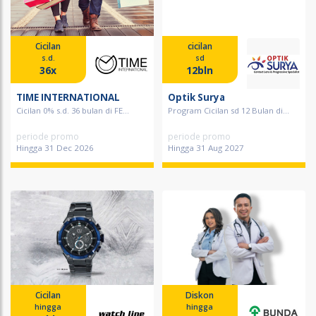
Cicilan
cicilan
s.d.
sd
36x
12bln
TIME INTERNATIONAL
Optik Surya
Cicilan 0% s.d. 36 bulan di FE...
Program Cicilan sd 12 Bulan di...
periode promo
periode promo
Hingga 31 Dec 2026
Hingga 31 Aug 2027
Cicilan
Diskon
hingga
hingga