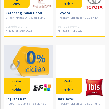
20%
12bln
Ketapang Indah Hotel
Toyota
Diskon hingga 20% tukar livin’...
Program Cicilan sd 12 Bulan Kh...
periode promo
periode promo
Hingga 25 Sep 2026
Hingga 31 Jul 2027
cicilan
Cicilan
sd
sd
12bln
12bln
English First
Ibis Hotel
Program Cicilan sd 12 Bulan di...
Program Cicilan sd 12 Bulan di...