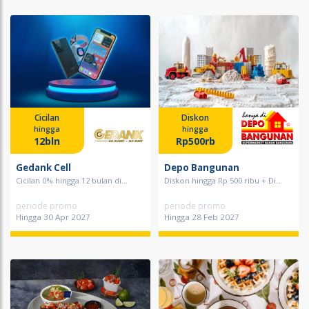
Cicilan
Diskon
hingga
hingga
12bln
Rp500rb
Gedank Cell
Depo Bangunan
Cicilan 0% hingga 12 bulan di...
Diskon hingga Rp 500 ribu + Di...
periode promo
periode promo
Hingga 30 Apr 2027
Hingga 28 Feb 2027