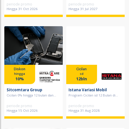
periode promo
periode promo
Hingga 31 Oct 2026
Hingga 31 Jul 2027
Diskon
Cicilan
hingga
sd
10%
12bln
Sitcomtara Group
Istana Variasi Mobil
Cicilan 0% hingga 12 bulan dan...
Program Cicilan sd 12 Bulan di...
periode promo
periode promo
Hingga 15 Oct 2026
Hingga 31 Aug 2028