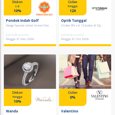
Diskon
Cicilan
s.d.
hingga
10%
12X
Pondok Indah Golf
Optik Tunggal
Harga Spesial untuk Green Fee...
Cicilan 0% s.d. 12 bulan di Op...
periode promo
periode promo
Hingga 31 Dec 2026
Hingga 31 Oct 2026
Diskon
Cicilan
0%
hingga
10%
Wanda
Valentino