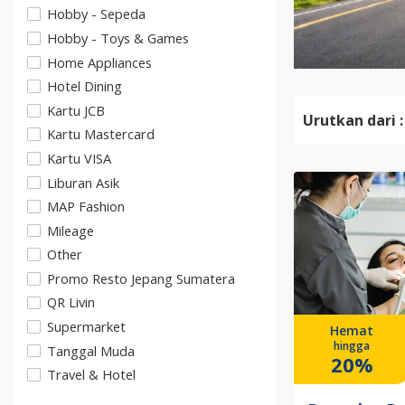
Hobby - Sepeda
Hobby - Toys & Games
Home Appliances
Hotel Dining
Kartu JCB
Urutkan dari :
Kartu Mastercard
Kartu VISA
Liburan Asik
MAP Fashion
Mileage
Other
Promo Resto Jepang Sumatera
QR Livin
Supermarket
Hemat
hingga
Tanggal Muda
20%
Travel & Hotel