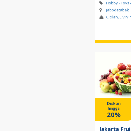
Hobby - Toys
Jabodetabek
Cicilan, Livin'
Diskon
hingga
20%
Jakarta Fru