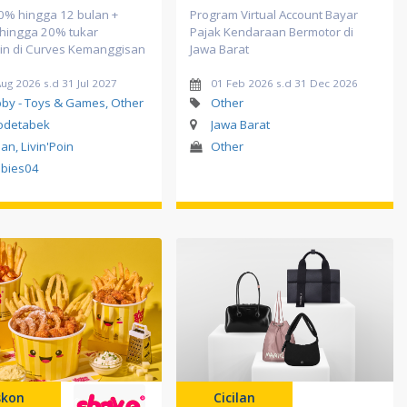
 0% hingga 12 bulan +
Program Virtual Account Bayar
 hingga 20% tukar
Pajak Kendaraan Bermotor di
oin di Curves Kemanggisan
Jawa Barat
ug 2026 s.d 31 Jul 2027
01 Feb 2026 s.d 31 Dec 2026
by - Toys & Games, Other
Other
odetabek
Jawa Barat
lan, Livin'Poin
Other
bies04
skon
Cicilan