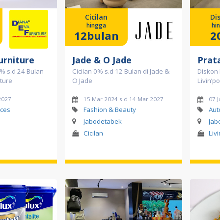
Cicilan
Di
hingga
hi
12bulan
2
urniture
Jade & O Jade
Prat
0% s.d 24 Bulan
Cicilan 0% s.d 12 Bulan di Jade &
Diskon
iture
O Jade
Livin’p
2027
15 Mar 2024 s.d 14 Mar 2027
07 J
ces
Fashion & Beauty
Aut
Jabodetabek
Jab
Cicilan
Liv