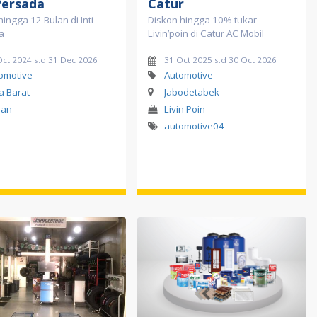
Persada
Catur
hingga 12 Bulan di Inti
Diskon hingga 10% tukar
a
Livin’poin di Catur AC Mobil
Oct 2024 s.d 31 Dec 2026
31 Oct 2025 s.d 30 Oct 2026
omotive
Automotive
a Barat
Jabodetabek
lan
Livin'Poin
automotive04