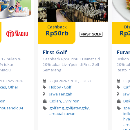
Cashback
Di
Rp50rb
Rp
First Golf
Fura
a 12 bulan &
Cashback Rp50 ribu + Hemat s.d.
Diskon 
% tukar
20% tukar Livin'poin di First Golf
20% tuk
o Madju
Semarang
Resto 
.d 13 Nov 2026
29 Jul 2026 s.d 31 Jul 2027
06 J
ces, Other
Hobby - Golf
Caf
Jawa Tengah
Jaw
Poin
Cicilan, Livin'Poin
Dis
household04
golfsmg
,
golfjatengdiy
,
sp
areapahlawan
iml
hva
are