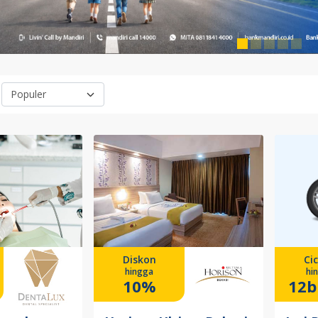
Diskon
Cic
hingga
hi
10%
12b