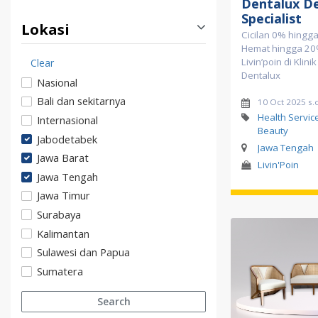
Dentalux D
Specialist
Lokasi
Cicilan 0% hingga
Hemat hingga 20
Livin’poin di Klini
Clear
Dentalux
Nasional
Bali dan sekitarnya
10 Oct 2025 s.
Health Servic
Internasional
Beauty
Jabodetabek
Jawa Tengah
Jawa Barat
Livin'Poin
Jawa Tengah
Jawa Timur
Surabaya
Kalimantan
Sulawesi dan Papua
Sumatera
Search