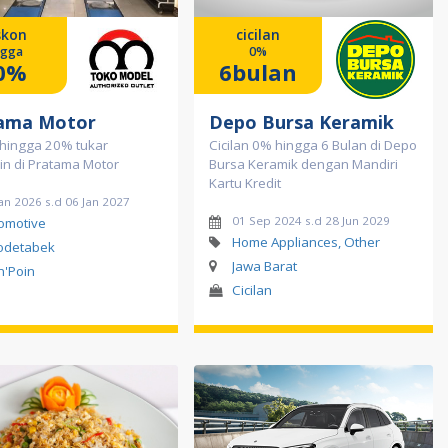
skon
cicilan
ngga
0%
0%
6bulan
ama Motor
Depo Bursa Keramik
 hingga 20% tukar
Cicilan 0% hingga 6 Bulan di Depo
oin di Pratama Motor
Bursa Keramik dengan Mandiri
Kartu Kredit
an 2026 s.d 06 Jan 2027
01 Sep 2024 s.d 28 Jun 2029
omotive
Home Appliances, Other
odetabek
Jawa Barat
in'Poin
Cicilan