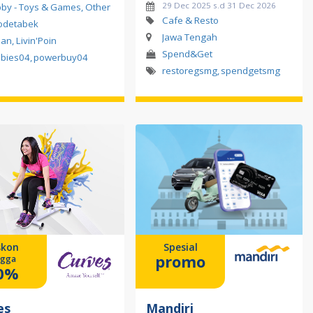
29 Dec 2025 s.d 31 Dec 2026
by - Toys & Games, Other
Cafe & Resto
odetabek
Jawa Tengah
lan, Livin'Poin
Spend&Get
bies04
,
powerbuy04
restoregsmg
,
spendgetsmg
skon
Spesial
promo
ngga
0%
es
Mandiri