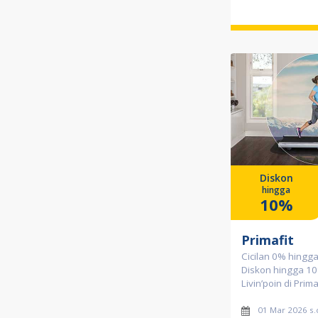
Diskon
hingga
10%
Primafit
Cicilan 0% hingg
Diskon hingga 10
Livin’poin di Prima
01 Mar 2026 s.