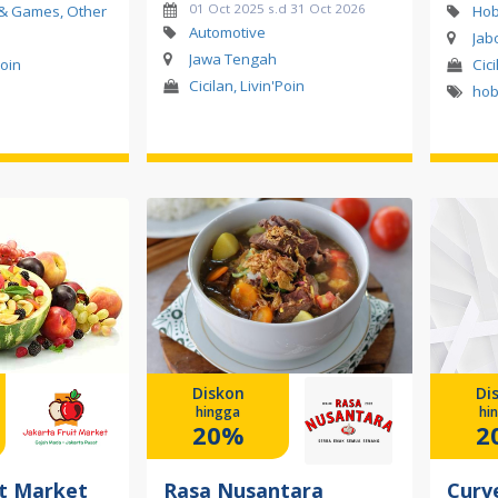
01 Oct 2025 s.d 31 Oct 2026
 & Games, Other
Hob
Automotive
Jab
Jawa Tengah
Poin
Cici
Cicilan, Livin'Poin
hob
Diskon
Di
hingga
hi
20%
2
it Market
Rasa Nusantara
Curv