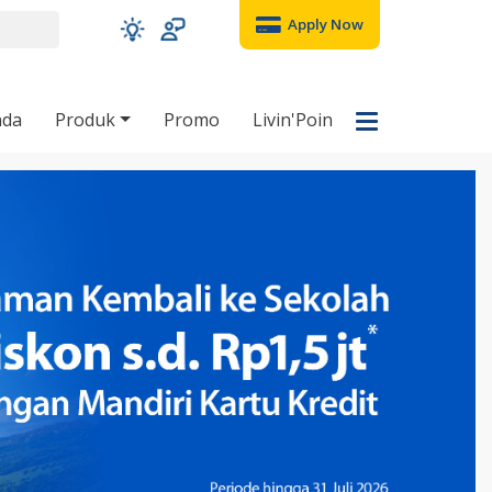
Apply Now
nda
Produk
Promo
Livin'Poin