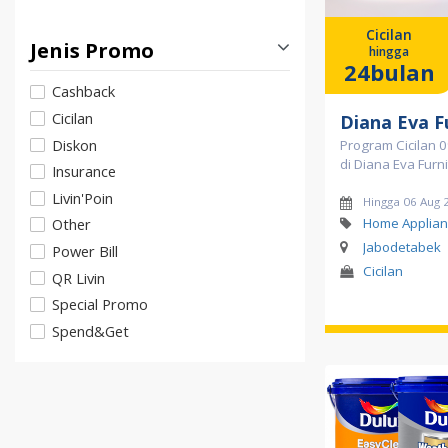
Cicilan
Jenis Promo
hingga
24bulan
Cashback
Cicilan
Diana Eva F
Diskon
Program Cicilan 
di Diana Eva Furn
Insurance
Livin'Poin
Hingga 06 Aug 
Home Applian
Other
Jabodetabek
Power Bill
Cicilan
QR Livin
Special Promo
Spend&Get