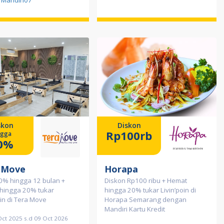
Mandiri07
skon
Diskon
Rp100rb
ngga
0%
 Move
Horapa
 0% hingga 12 bulan +
Diskon Rp100 ribu + Hemat
 hingga 20% tukar
hingga 20% tukar Livin’poin di
oin di Tera Move
Horapa Semarang dengan
Mandiri Kartu Kredit
Oct 2025 s.d 09 Oct 2026