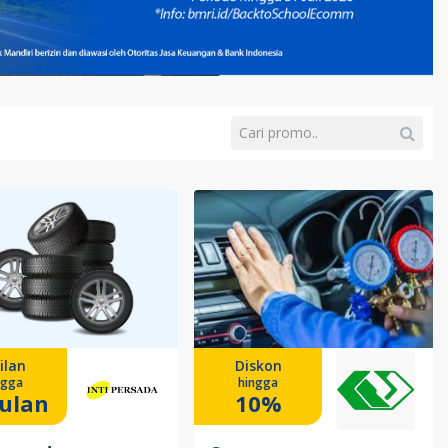
ilan
Diskon
ngga
hingga
ulan
10%