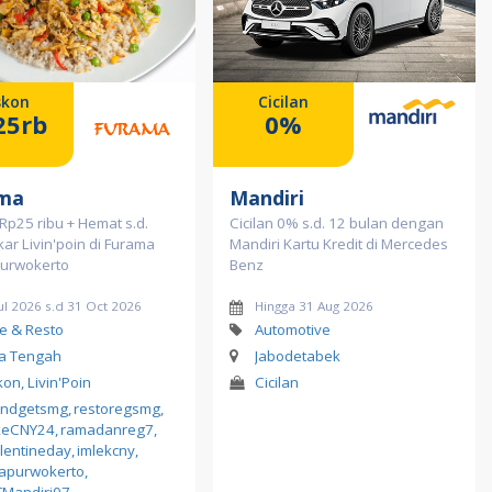
skon
Cicilan
25rb
0%
ma
Mandiri
Rp25 ribu + Hemat s.d.
Cicilan 0% s.d. 12 bulan dengan
ar Livin'poin di Furama
Mandiri Kartu Kredit di Mercedes
Purwokerto
Benz
ul 2026 s.d 31 Oct 2026
Hingga 31 Aug 2026
e & Resto
Automotive
a Tengah
Jabodetabek
kon, Livin'Poin
Cicilan
endgetsmg
,
restoregsmg
,
keCNY24
,
ramadanreg7
,
lentineday
,
imlekcny
,
apurwokerto
,