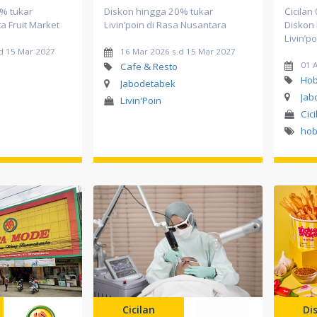
% tukar
Diskon hingga 20% tukar
Cicilan
ta Fruit Market
Livin’poin di Rasa Nusantara
Diskon
Livin’p
d 15 Mar 2027
16 Mar 2026 s.d 15 Mar 2027
01 A
Cafe & Resto
Hob
Jabodetabek
Jab
Livin'Poin
Cici
hob
Cicilan
Di