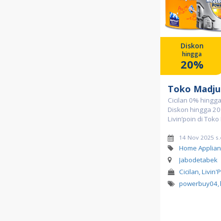
Diskon
hingga
20%
Toko Madju
Cicilan 0% hingg
Diskon hingga 20
Livin’poin di Tok
14 Nov 2025 s
Home Applian
Jabodetabek
Cicilan, Livin'
powerbuy04
,