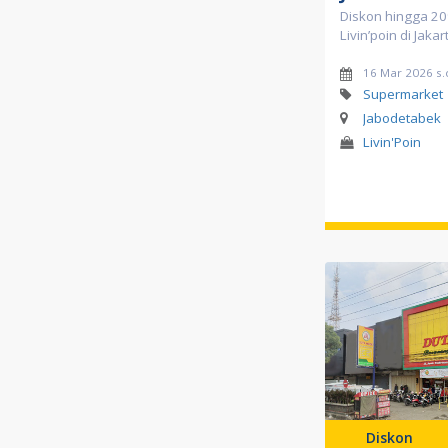
Diskon hingga 20
Livin’poin di Jakar
16 Mar 2026 s.
Supermarket
Jabodetabek
Livin'Poin
Diskon