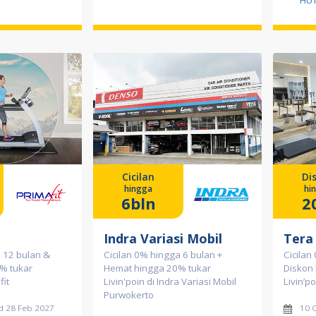
HUT
Cicilan
Di
hingga
hi
6bln
2
Indra Variasi Mobil
Tera
a 12 bulan &
Cicilan 0% hingga 6 bulan +
Cicilan
% tukar
Hemat hingga 20% tukar
Diskon
fit
Livin'poin di Indra Variasi Mobil
Livin’p
Purwokerto
d 28 Feb 2027
10 