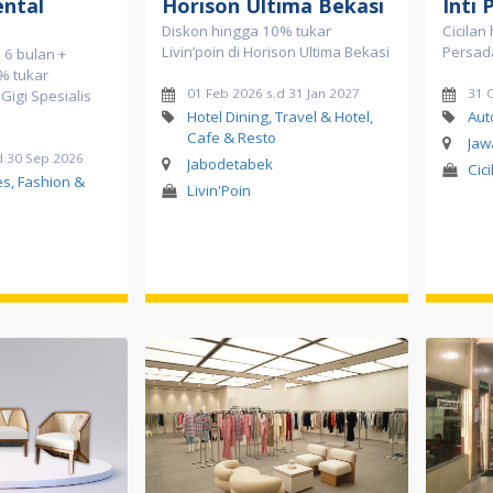
ental
Horison Ultima Bekasi
Inti 
Diskon hingga 10% tukar
Cicilan 
Livin’poin di Horison Ultima Bekasi
Persad
 6 bulan +
% tukar
01 Feb 2026 s.d 31 Jan 2027
31 
k Gigi Spesialis
Hotel Dining, Travel & Hotel,
Aut
Cafe & Resto
Jaw
d 30 Sep 2026
Jabodetabek
Cici
es, Fashion &
Livin'Poin