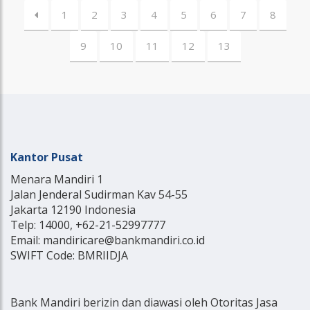
1
2
3
4
5
6
7
8
9
10
11
12
13
Kantor Pusat
Menara Mandiri 1
Jalan Jenderal Sudirman Kav 54-55
Jakarta 12190 Indonesia
Telp: 14000, +62-21-52997777
Email: mandiricare@bankmandiri.co.id
SWIFT Code: BMRIIDJA
Bank Mandiri berizin dan diawasi oleh Otoritas Jasa