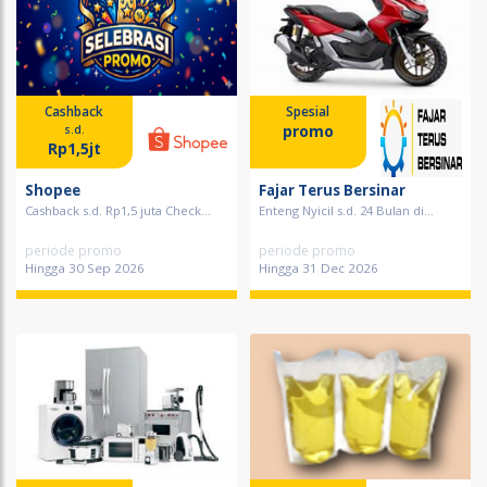
Cashback
Spesial
promo
s.d.
Rp1,5jt
Shopee
Fajar Terus Bersinar
Cashback s.d. Rp1,5 juta Check...
Enteng Nyicil s.d. 24 Bulan di...
periode promo
periode promo
Hingga 30 Sep 2026
Hingga 31 Dec 2026