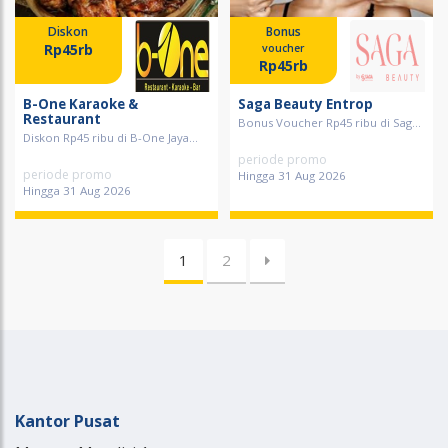
Diskon
Bonus
Rp45rb
voucher
Rp45rb
B-One Karaoke &
Saga Beauty Entrop
Restaurant
Bonus Voucher Rp45 ribu di Sag...
Diskon Rp45 ribu di B-One Jaya...
periode promo
periode promo
Hingga 31 Aug 2026
Hingga 31 Aug 2026
1
2
Kantor Pusat