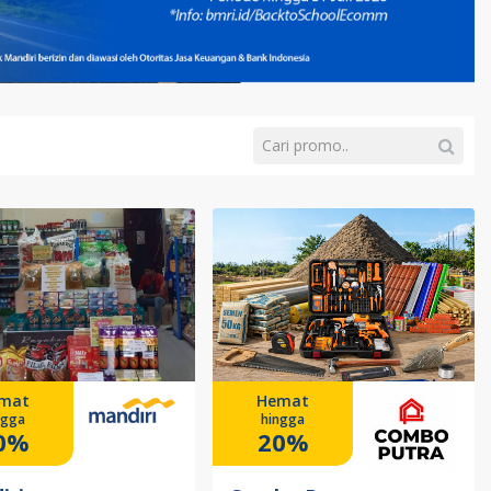
mat
Hemat
ngga
hingga
0%
20%