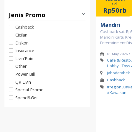
s.d.
Rp50rb
Jenis Promo
Mandiri
Cashback
Cashback s.d. Rp
Cicilan
Mandiri Kartu Kre
Diskon
Entertainment Dist
Insurance
01 May 2026 s.
Livin'Poin
Cafe & Resto,
Hobby - Toys
Other
Jabodetabek
Power Bill
Cashback
QR Livin
#region3
,
#K
Special Promo
#Kawasan
Spend&Get