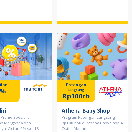
ilan
Potongan
0%
Langsung
Rp100rb
iri
Athena Baby Shop
 Promo Spesial di
Program Potongan Langsung
n Margonda dan
Rp100 ribu di Athena Baby Shop 4
nya, Cicilan 0% s.d. 18
Outlet Medan