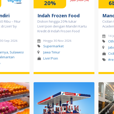
20%
6
ndiri
Indah Frozen Food
Mand
0 Ribu – Fitur
Diskon hingga 20% tukar
Cicilan 
di Livin’ by
Livin'poin dengan Mandiri Kartu
Acade
Kredit di Indah Frozen Food
14 J
d 30 Sep 2026
Hingga 30 Nov 2026
Oth
Supermarket
Jab
tarnya, Sulawesi
Jawa Timur
Cici
alimantan
Livin'Poin
#re
o