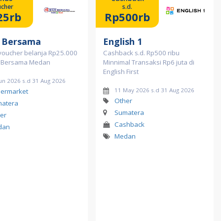
cher
s.d.
25rb
Rp500rb
 Bersama
English 1
voucher belanja Rp25.000
Cashback s.d. Rp500 ribu
u Bersama Medan
Minnimal Transaksi Rp6 juta di
English First
un 2026 s.d 31 Aug 2026
11 May 2026 s.d 31 Aug 2026
ermarket
Other
atera
Sumatera
er
Cashback
dan
Medan