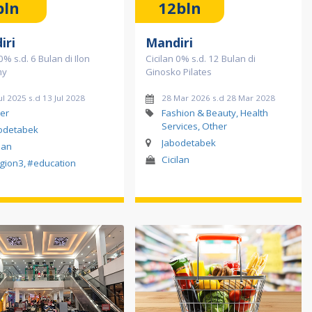
bln
12bln
iri
Mandiri
0% s.d. 6 Bulan di Ilon
Cicilan 0% s.d. 12 Bulan di
my
Ginosko Pilates
ul 2025 s.d 13 Jul 2028
28 Mar 2026 s.d 28 Mar 2028
er
Fashion & Beauty, Health
Services, Other
odetabek
Jabodetabek
lan
Cicilan
gion3
,
#education