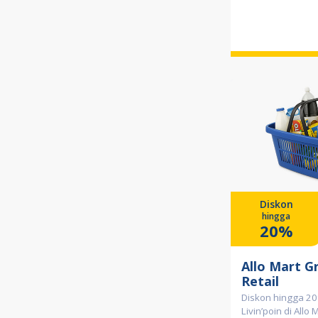
Diskon
hingga
20%
Allo Mart G
Retail
Diskon hingga 20
Livin’poin di Allo 