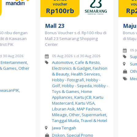
voucher
vou
Rp100rb
Rp
Mall 23
Maju
50 ribu dengan
Bonus Voucher s.d. Rp100 ribu di
Bonus 
dit di Kawasan
Mall 23 Semarang Shopping
di Maj
rict PIK
Center
05 J
d 30 Aug 2026
05 Aug 2026 s.d 30 Aug 2026
Sup
 Entertainment,
Automotive, Cafe & Resto,
Sum
 & Games, Other
Electronics & Gadget, Fashion
Oth
& Beauty, Health Services,
Me
Hobby - Fotografi, Hobby -
Golf, Hobby - Sepeda, Hobby -
awasanPIK
,
Toys & Games, Home
Appliances, Kartu JCB, Kartu
Mastercard, Kartu VISA,
Liburan Asik, MAP Fashion,
Mileage, Other, Supermarket,
Tanggal Muda, Travel & Hotel
Jawa Tengah
Diskon, Special Promo