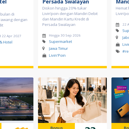
tel
Persada Swalayan
Mand
Diskon hingga 20% tukar
Hemat 
Livin’poin dengan Mandiri Debit
Livin’p
 bulan di
dan Mandiri Kartu Kredit di
arawang dengan
Persada Swalayan
22 
it
Sup
Hingga 30 Sep 2026
d 22 Apr 2027
Jab
Supermarket
& Hotel
Liv
Jawa Timur
#re
Livin'Poin
Bonus
Bo