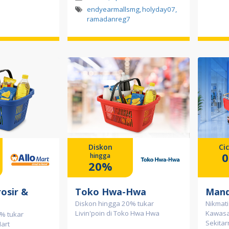
endyearmallsmg
,
holyday07
,
ramadanreg7
Diskon
Cic
hingga
20%
rosir &
Toko Hwa-Hwa
Mand
Diskon hingga 20% tukar
Nikmati
Livin'poin di Toko Hwa Hwa
Kawasa
% tukar
Sekitar
Mart