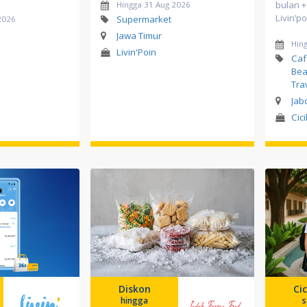
bulan +
Hingga 31 Aug 2026
Livin’po
Supermarket
2026
Jawa Timur
Hin
Livin'Poin
Caf
Bea
Tra
Jab
Cici
Diskon
Cic
hingga
s