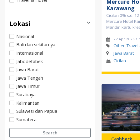
Travel & Hotel
Mercure Ho
Karawang
Cicilan 0% s.d. 12
Mercure Hotel K
Lokasi
Mandiri kartu kred
Nasional
22 Apr 2026 s.
Bali dan sekitarnya
Other, Travel 
Internasional
Jawa Barat
Cicilan
Jabodetabek
Jawa Barat
Jawa Tengah
Jawa Timur
Surabaya
Kalimantan
Sulawesi dan Papua
Sumatera
Search
Cashback