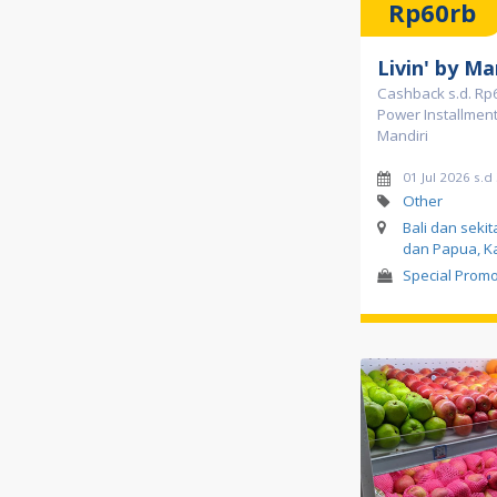
Rp60rb
Livin' by Ma
Cashback s.d. Rp6
Power Installment 
Mandiri
01 Jul 2026 s.
Other
Bali dan seki
dan Papua, K
Special Prom