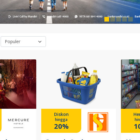
Diskon
He
hingga
hi
20%
1