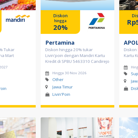
Diskon
Di
Rp
hingga
20%
Pertamina
APOL
% Tukar
Diskon hingga 20% tukar
Diskon
una Mart
Livin'poin dengan Mandiri Kartu
Kartu K
Kredit di SPBU 5463310 Candirejo
 2027
Hing
Hingga 30 Nov 2026
Sup
Other
Jaw
Jawa Timur
Poin
Dis
Livin'Poin