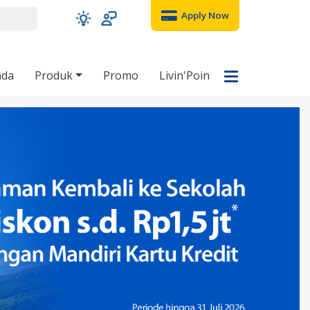
Apply Now
nda
Produk
Promo
Livin'Poin