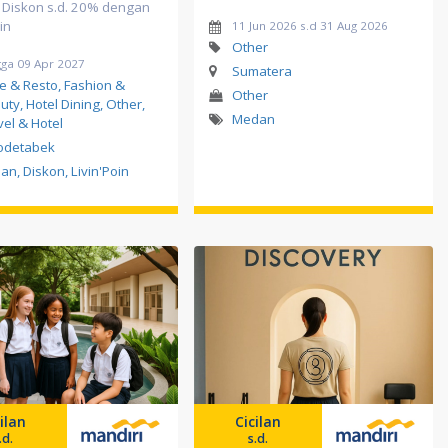
 Diskon s.d. 20% dengan
in
11 Jun 2026 s.d 31 Aug 2026
Other
gga 09 Apr 2027
Sumatera
e & Resto, Fashion &
Other
uty, Hotel Dining, Other,
Medan
vel & Hotel
odetabek
lan, Diskon, Livin'Poin
ilan
Cicilan
.d.
s.d.