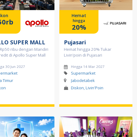
skon
Hemat
50rb
hingga
20%
LO SUPER MALL
Pujasari
 Rp50 ribu dengan Mandiri
Hemat hingga 20% Tukar
redit di Apollo Super Mall
Livin'poin di Pujasari
ga 30 Jun 2027
Hingga 14 Mar 2027
ermarket
Supermarket
a Timur
Jabodetabek
kon
Diskon, Livin'Poin