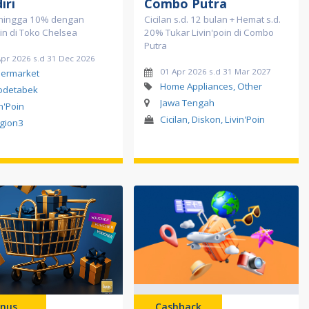
iri
Combo Putra
hingga 10% dengan
Cicilan s.d. 12 bulan + Hemat s.d.
oin di Toko Chelsea
20% Tukar Livin'poin di Combo
Putra
Apr 2026 s.d 31 Dec 2026
01 Apr 2026 s.d 31 Mar 2027
ermarket
Home Appliances, Other
odetabek
Jawa Tengah
in'Poin
Cicilan, Diskon, Livin'Poin
gion3
nus
Cashback