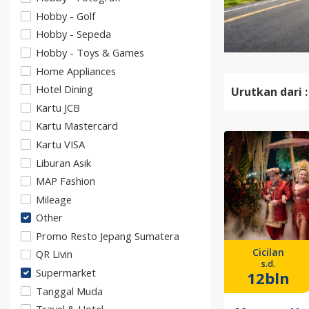
Hobby - Golf
Hobby - Sepeda
Hobby - Toys & Games
Home Appliances
Hotel Dining
Urutkan dari :
Kartu JCB
Kartu Mastercard
Kartu VISA
Liburan Asik
MAP Fashion
Mileage
Other
Promo Resto Jepang Sumatera
Cicilan
QR Livin
s.d.
Supermarket
12bln
Tanggal Muda