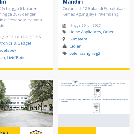
iri
Mandiri
 0% hingga 6 bulan +
Cicilan s.d. 12 Bulan di Percetakan
hingga 20% dengan
Kemas Agung Jaya Palembang
oin di Pesona Mitratama
ndo
Hingga 30 Jun 2027
Home Appliances, Other
Aug 2025 s.d 17 Aug 2028
Sumatera
ctronics & Gadget
Cicilan
odetabek
palembang
,
reg2
lan, Livin'Poin
skon