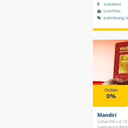
Sumatera
Livin'Poin
palembang
,
r
Cicilan
0%
Mandiri
Cicilan 0% s.d. 12
Sampoerna denga