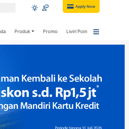
Apply Now
nda
Produk
Promo
Livin'Poin