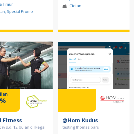
a Timur
Cicilan
ilan, Special Promo
ilan
0%
i Fitness
@Hom Kudus
 0% s.d. 12 bulan di Ikegai
testing thomas baru