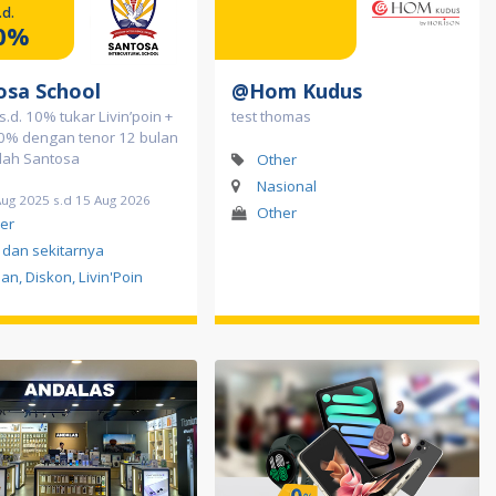
.d.
0%
osa School
@Hom Kudus
s.d. 10% tukar Livin’poin +
test thomas
 0% dengan tenor 12 bulan
lah Santosa
Other
Nasional
Aug 2025 s.d 15 Aug 2026
Other
er
i dan sekitarnya
lan, Diskon, Livin'Poin