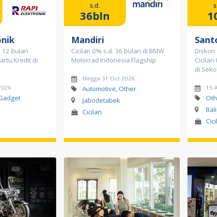
s.d.
s
36bln
1
onik
Mandiri
Sant
a 12 bulan
Cicilan 0% s.d. 36 bulan di BMW
Diskon 
rtu Kredit di
Motorrad Indonesia Flagship
Cicilan
di Seko
Hingga 31 Oct 2026
2026
15 
Automotive, Other
 Gadget
Oth
Jabodetabek
Bal
Cicilan
Cici