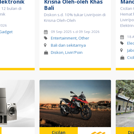
lektronik
Krisna Oleh-oleh Khas
Mand
Bali
 12 bulan di
Cicilan
nik
Hemat 
Diskon s.d. 10% tukar Livin’poin di
Livin’p
Krisna Oleh-Oleh
Elektri
2026
 Gadget
09 Sep 2025 s.d 09 Sep 2026
18 
Entertainment, Other
Ele
Bali dan sekitarnya
Jab
Diskon, Livin'Poin
Cici
Cicilan
Di