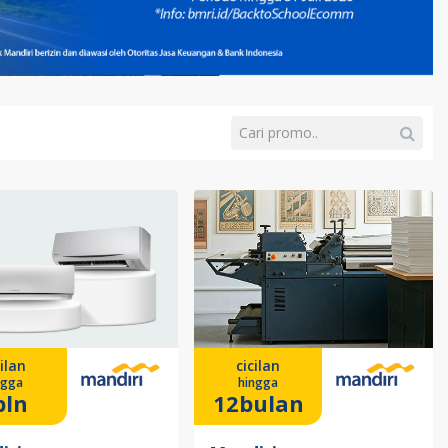
ilan
cicilan
ngga
hingga
bln
12bulan