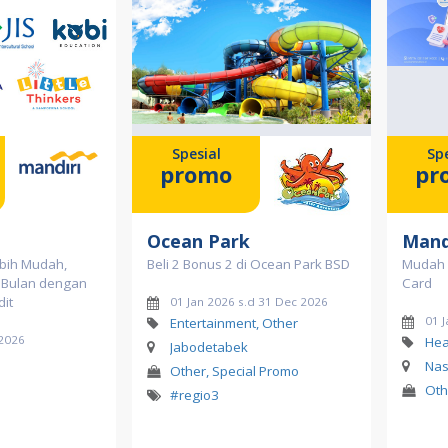
Spesial
Spe
promo
pr
Ocean Park
Mand
bih Mudah,
Beli 2 Bonus 2 di Ocean Park BSD
Mudah 
4 Bulan dengan
Card
dit
01 Jan 2026 s.d 31 Dec 2026
01 
Entertainment, Other
 2026
Hea
Jabodetabek
Nas
Other, Special Promo
Oth
#regio3