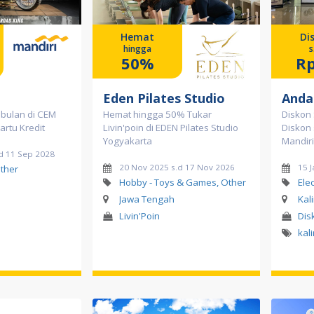
Hemat
Di
hingga
s
50%
Rp
Eden Pilates Studio
Andal
2 bulan di CEM
Hemat hingga 50% Tukar
Diskon 
artu Kredit
Livin'poin di EDEN Pilates Studio
Diskon 
Yogyakarta
Mandiri
d 11 Sep 2028
20 Nov 2025 s.d 17 Nov 2026
15 
ther
Hobby - Toys & Games, Other
Ele
Jawa Tengah
Kal
Livin'Poin
Dis
kal