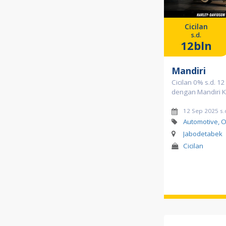
Cicilan
s.d.
12bln
Mandiri
Cicilan 0% s.d. 1
dengan Mandiri K
12 Sep 2025 s.
Automotive, O
Jabodetabek
Cicilan