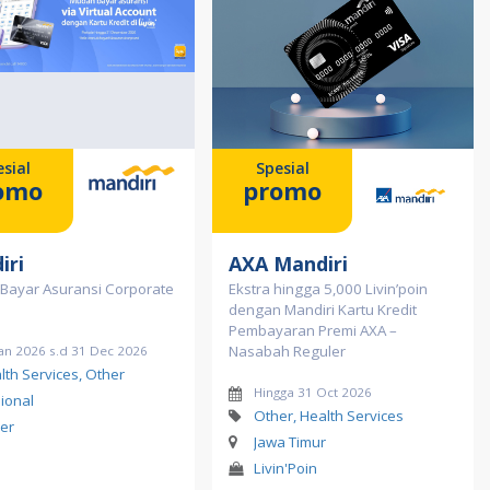
sial
Spesial
omo
promo
iri
AXA Mandiri
Bayar Asuransi Corporate
Ekstra hingga 5,000 Livin’poin
dengan Mandiri Kartu Kredit
Pembayaran Premi AXA –
Nasabah Reguler
Jan 2026 s.d 31 Dec 2026
lth Services, Other
Hingga 31 Oct 2026
ional
Other, Health Services
er
Jawa Timur
Livin'Poin