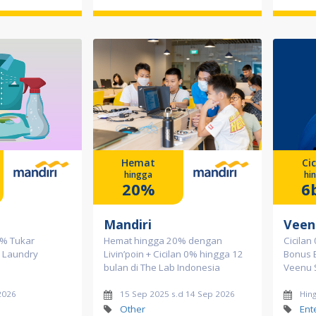
Hemat
Cic
hingga
hi
20%
6
Mandiri
Veen
0% Tukar
Hemat hingga 20% dengan
Cicilan
a Laundry
Livin’poin + Cicilan 0% hingga 12
Bonus B
bulan di The Lab Indonesia
Veenu 
2026
15 Sep 2025 s.d 14 Sep 2026
Hin
Other
Ent