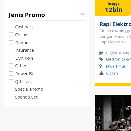
hingga
12bln
Jenis Promo
Rapi Elektr
Cashback
Cicilan 0% hingg
Cicilan
dengan Mandiri Ka
Rapi Elektronik
Diskon
Insurance
Hingga 30 Aug 
Livin'Poin
Electronics &
Other
Jawa Timur
Power Bill
Cicilan
QR Livin
Special Promo
Spend&Get