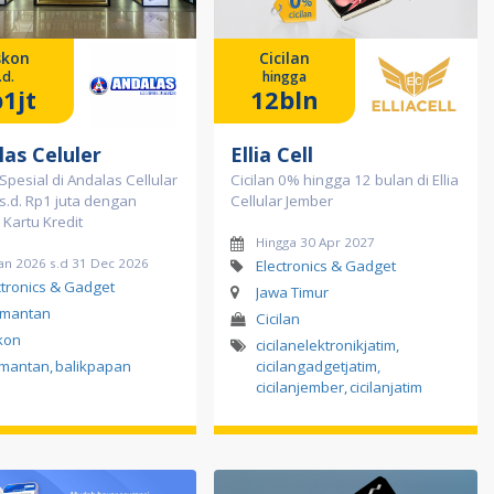
skon
Cicilan
.d.
hingga
1jt
12bln
as Celuler
Ellia Cell
Spesial di Andalas Cellular
Cicilan 0% hingga 12 bulan di Ellia
s.d. Rp1 juta dengan
Cellular Jember
 Kartu Kredit
Hingga 30 Apr 2027
Jan 2026 s.d 31 Dec 2026
Electronics & Gadget
ctronics & Gadget
Jawa Timur
imantan
Cicilan
kon
cicilanelektronikjatim
,
imantan
,
balikpapan
cicilangadgetjatim
,
cicilanjember
,
cicilanjatim