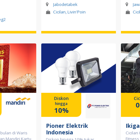
Jabodetabek
Jaw
Cicilan, Livin'Poin
Cic
eg2
Diskon
Cic
hingga
10%
Pioner Elektrik
Ikiga
Indonesia
 bulan di Waris
Cicilan
n Mandiri Kartu
Fitness
Diskon hingga 10% tukar