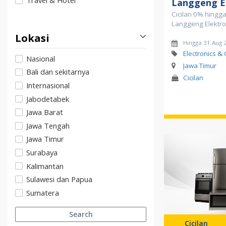
Travel & Hotel
Langgeng E
Cicilan 0% hingga
Langgeng Elektro
Lokasi
Hingga 31 Aug 
Electronics &
Nasional
Jawa Timur
Bali dan sekitarnya
Cicilan
Internasional
Jabodetabek
Jawa Barat
Jawa Tengah
Jawa Timur
Surabaya
Kalimantan
Sulawesi dan Papua
Sumatera
Search
Cicilan