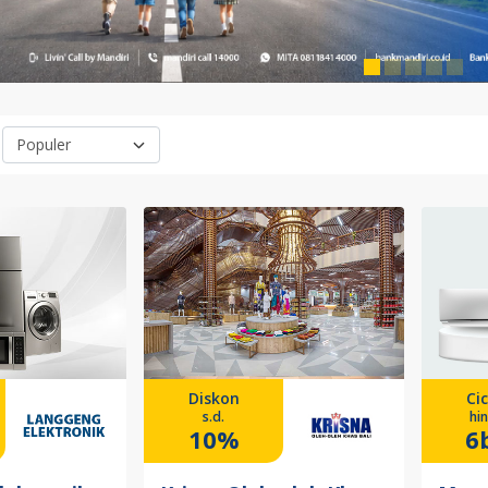
Diskon
Cic
s.d.
hi
10%
6