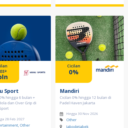
ilan
Cicilan
0%
ngga
bln
u Sport
Mandiri
 0% hingga 6 bulan +
Cicilan 0% hingga 12 bulan di
ola dan Over Grip di
Padel Haven Jakarta
Sport
Hingga 30 Nov 2026
gga 28 Feb 2027
Other
ertainment, Other
Jabodetabek