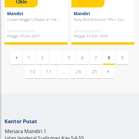
12bln
Mandiri
Mandiri
Cicilan hingga 12 Bulan di Tok...
Early Bird Discount 15% + Cici...
periode promo
periode promo
Hingga 30 Jun 2027
Hingga 31 Dec 2026
1
2
...
5
6
7
8
9
10
11
...
24
25
Kantor Pusat
Menara Mandiri 1
Jalan Jenderal Sudirman Kav 54-55