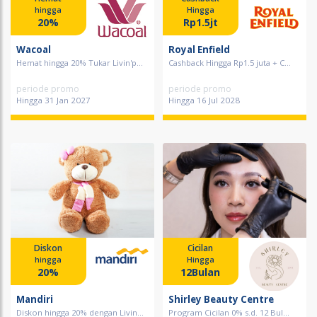
hingga
Hingga
20%
Rp1.5jt
Wacoal
Royal Enfield
Hemat hingga 20% Tukar Livin'p...
Cashback Hingga Rp1.5 juta + C...
periode promo
periode promo
Hingga 31 Jan 2027
Hingga 16 Jul 2028
Diskon
Cicilan
hingga
Hingga
20%
12Bulan
Mandiri
Shirley Beauty Centre
Diskon hingga 20% dengan Livin...
Program Cicilan 0% s.d. 12 Bul...