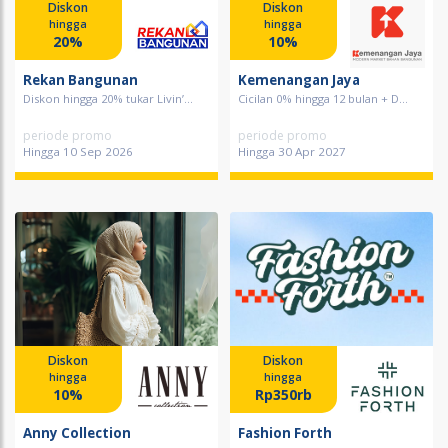
Diskon
Diskon
hingga
hingga
20%
10%
Rekan Bangunan
Kemenangan Jaya
Diskon hingga 20% tukar Livin’...
Cicilan 0% hingga 12 bulan + D...
periode promo
periode promo
Hingga 10 Sep 2026
Hingga 30 Apr 2027
Diskon
Diskon
hingga
hingga
10%
Rp350rb
Anny Collection
Fashion Forth