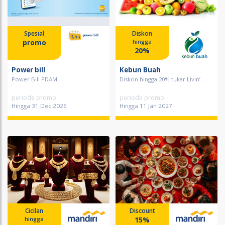
Spesial
Diskon
promo
hingga
20%
Power bill
Kebun Buah
Power Bill PDAM
Diskon hingga 20% tukar Livin’...
periode promo
periode promo
Hingga 31 Dec 2026
Hingga 11 Jan 2027
Cicilan
Discount
15%
hingga