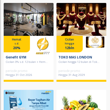
Hemat
Cicilan
s.d.
hingga
20%
12bln
Genefit GYM
TOKO MAS LONDON
Cicilan 0% s.d. 12 bulan + Hem...
Cicilan hingga 12 bulan di Tok...
periode promo
periode promo
Hingga 31 Oct 2026
Hingga 31 Aug 2029