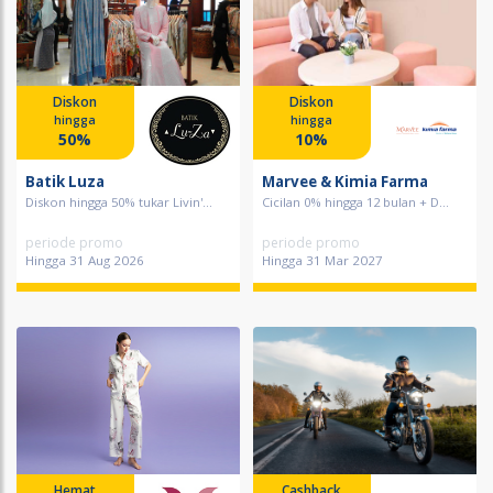
Diskon
Diskon
hingga
hingga
50%
10%
Batik Luza
Marvee & Kimia Farma
Diskon hingga 50% tukar Livin'...
Cicilan 0% hingga 12 bulan + D...
periode promo
periode promo
Hingga 31 Aug 2026
Hingga 31 Mar 2027
Hemat
Cashback