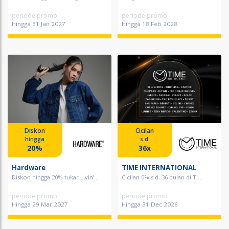
periode promo
periode promo
Hingga 31 Jan 2027
Hingga 18 Feb 2028
Diskon
Cicilan
hingga
s.d.
20%
36x
Hardware
TIME INTERNATIONAL
Diskon hingga 20% tukar Livin’...
Cicilan 0% s.d. 36 bulan di Ti...
periode promo
periode promo
Hingga 29 Mar 2027
Hingga 31 Dec 2026