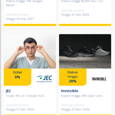
Diskon hingga 10% dengan
Diskon hingga Rp350 ribu + Cic...
Mandi...
periode promo
periode promo
Hingga 31 Dec 2026
Hingga 30 Sep 2027
Cicilan
Diskon
0%
hingga
20%
JEC
Invincible
Cicilan 0% s.d. 12 bulan di JE...
Diskon hingga 20% tukar Livin’...
periode promo
periode promo
Hingga 31 Dec 2026
Hingga 23 Nov 2026