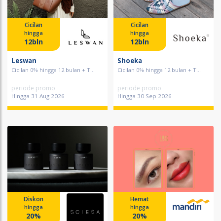
Cicilan
Cicilan
hingga
hingga
12bln
12bln
Leswan
Shoeka
Cicilan 0% hingga 12 bulan + T...
Cicilan 0% hingga 12 bulan + T...
periode promo
periode promo
Hingga 31 Aug 2026
Hingga 30 Sep 2026
Diskon
Hemat
hingga
hingga
20%
20%