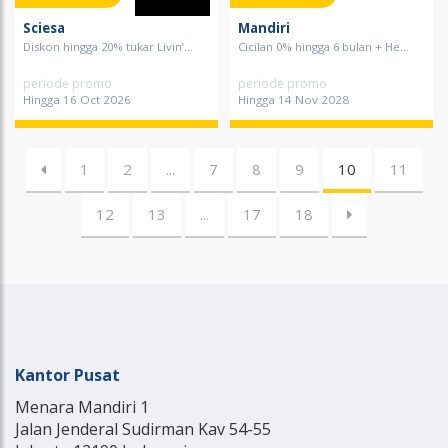
Sciesa
Mandiri
Diskon hingga 20% tukar Livin’...
Cicilan 0% hingga 6 bulan + He...
periode promo
periode promo
Hingga 16 Oct 2026
Hingga 14 Nov 2028
1
2
...
7
8
9
10
11
12
13
...
17
18
Kantor Pusat
Menara Mandiri 1
Jalan Jenderal Sudirman Kav 54-55