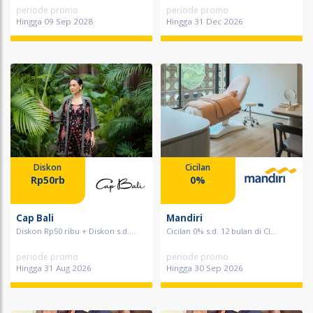
periode promo
periode promo
Hingga 09 Sep 2028
Hingga 31 Dec 2026
Diskon
Cicilan
Rp50rb
0%
Cap Bali
Mandiri
Diskon Rp50 ribu + Diskon s.d....
Cicilan 0% s.d. 12 bulan di Cl...
periode promo
periode promo
Hingga 31 Aug 2026
Hingga 30 Sep 2026