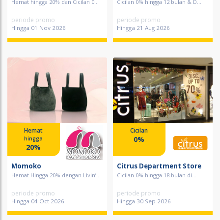
Hemat hingga 20% dan Cicilan 0...
Cicilan 0% hingga 12 bulan & D...
periode promo
periode promo
Hingga 01 Nov 2026
Hingga 21 Aug 2026
Hemat
Cicilan
0%
hingga
20%
Momoko
Citrus Department Store
Hemat Hingga 20% dengan Livin’...
Cicilan 0% hingga 18 bulan di...
periode promo
periode promo
Hingga 04 Oct 2026
Hingga 30 Sep 2026