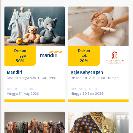
Diskon
Diskon
hingga
s.d.
50%
20%
Mandiri
Raja Kahyangan
Diskon hingga 50% Tukar Livin'...
Diskon s.d. 20% Tukar Livin’po...
periode promo
periode promo
Hingga 31 Aug 2026
Hingga 30 Sep 2026