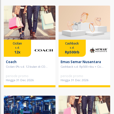
Cicilan
Cashback
s.d.
s.d.
12x
Rp500rb
Coach
Emas Semar Nusantara
Cicilan 0% s.d. 12 bulan di CO...
Cashback s.d. Rp500 ribu + Cic...
periode promo
periode promo
Hingga 31 Dec 2026
Hingga 31 Dec 2026