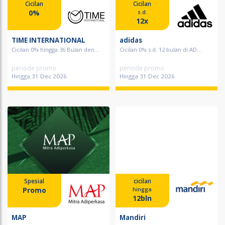
Cicilan
Cicilan
0%
s.d.
12x
TIME INTERNATIONAL
adidas
Cicilan 0% hingga 36 Bulan den...
Cicilan 0% s.d. 12 bulan di AD...
periode promo
periode promo
Hingga 31 Dec 2026
Hingga 31 Dec 2026
Spesial
cicilan
Promo
hingga
12bln
MAP
Mandiri