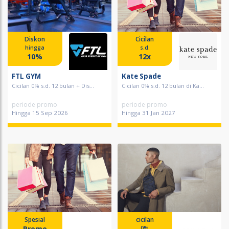
Diskon
Cicilan
hingga
s.d.
10%
12x
FTL GYM
Kate Spade
Cicilan 0% s.d. 12 bulan + Dis...
Cicilan 0% s.d. 12 bulan di Ka...
periode promo
periode promo
Hingga 15 Sep 2026
Hingga 31 Jan 2027
Spesial
cicilan
Promo
0%