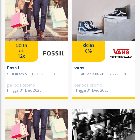
Cicilan
cicilan
0%
s.d.
12x
Fossil
vans
Cicilan 0% s.d. 12 bulan di Fo...
Cicilan 0% 3 bulan di VANS den...
periode promo
periode promo
Hingga 31 Dec 2026
Hingga 31 Dec 2026