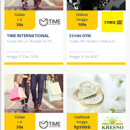
Cicilan
Diskon
s.d.
hingga
36x
10%
TIME INTERNATIONAL
Stride GYM
Cicilan 0% s.d. 36 bulan di TH...
Cicilan 0% 3 bulan + Diskon hi...
periode promo
periode promo
Hingga 31 Dec 2026
Hingga 31 Jul 2027
Cicilan
Cashback
s.d.
hingga
36x
Rp500rb