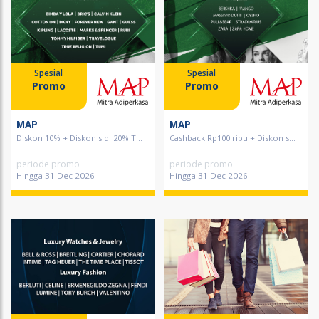
Spesial
Spesial
Promo
Promo
MAP
MAP
Diskon 10% + Diskon s.d. 20% T...
Cashback Rp100 ribu + Diskon s...
periode promo
periode promo
Hingga 31 Dec 2026
Hingga 31 Dec 2026