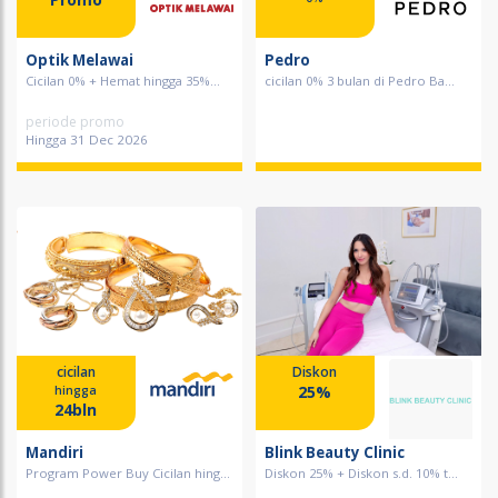
Optik Melawai
Pedro
Cicilan 0% + Hemat hingga 35%...
cicilan 0% 3 bulan di Pedro Ba...
periode promo
Hingga 31 Dec 2026
cicilan
Diskon
25%
hingga
24bln
Mandiri
Blink Beauty Clinic
Program Power Buy Cicilan hing...
Diskon 25% + Diskon s.d. 10% t...