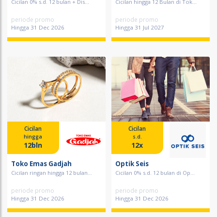
Cicilan 0% s.d. 12 bulan + Dis...
Cicilan hingga 12 Bulan di Tok...
periode promo
periode promo
Hingga 31 Dec 2026
Hingga 31 Jul 2027
Cicilan
Cicilan
hingga
s.d.
12bln
12x
Toko Emas Gadjah
Optik Seis
Cicilan ringan hingga 12 bulan...
Cicilan 0% s.d. 12 bulan di Op...
periode promo
periode promo
Hingga 31 Dec 2026
Hingga 31 Dec 2026