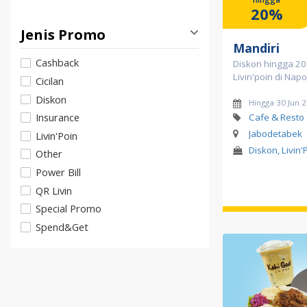
20%
Jenis Promo
Mandiri
Cashback
Diskon hingga 2
Livin'poin di Napo
Cicilan
Diskon
Hingga 30 Jun 
Insurance
Cafe & Resto
Jabodetabek
Livin'Poin
Diskon, Livin'
Other
Power Bill
QR Livin
Special Promo
Spend&Get