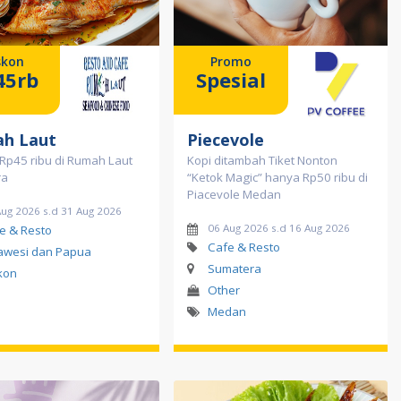
skon
Promo
45rb
Spesial
h Laut
Piecevole
Rp45 ribu di Rumah Laut
Kopi ditambah Tiket Nonton
ra
“Ketok Magic” hanya Rp50 ribu di
Piacevole Medan
Aug 2026 s.d 31 Aug 2026
06 Aug 2026 s.d 16 Aug 2026
e & Resto
Cafe & Resto
awesi dan Papua
Sumatera
kon
Other
Medan