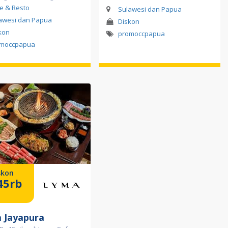
e & Resto
Sulawesi dan Papua
awesi dan Papua
Diskon
kon
promoccpapua
moccpapua
skon
45rb
 Jayapura