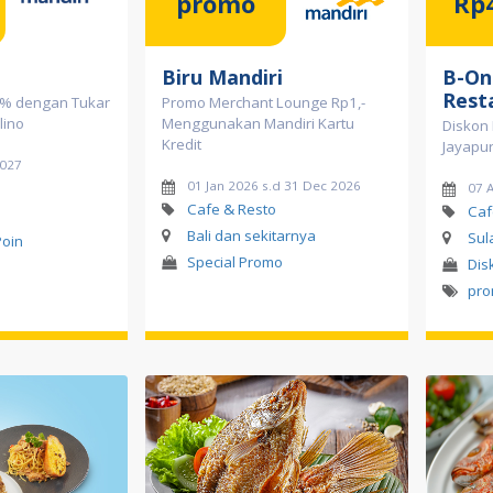
promo
Rp
Biru Mandiri
B-On
Rest
0% dengan Tukar
Promo Merchant Lounge Rp1,-
lino
Menggunakan Mandiri Kartu
Diskon 
Kredit
Jayapu
2027
01 Jan 2026 s.d 31 Dec 2026
07 
Cafe & Resto
Caf
Bali dan sekitarnya
Sul
Poin
Special Promo
Dis
pro