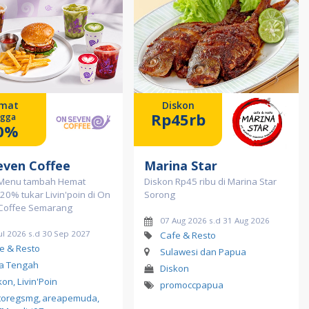
mat
Diskon
Rp45rb
ngga
0%
even Coffee
Marina Star
Menu tambah Hemat
Diskon Rp45 ribu di Marina Star
20% tukar Livin'poin di On
Sorong
Coffee Semarang
07 Aug 2026 s.d 31 Aug 2026
ul 2026 s.d 30 Sep 2027
Cafe & Resto
e & Resto
Sulawesi dan Papua
a Tengah
Diskon
kon, Livin'Poin
promoccpapua
toregsmg
,
areapemuda
,