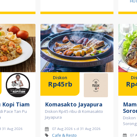
HUT
Diskon
Di
Rp45rb
Rp
 Kopi Tiam
Komasakto Jayapura
Mamb
Soro
di Pace Tan Pu
Diskon Rp45 ribu di Komasakto
a
Jayapura
Diskon
Sorong
d 31 Aug 2026
07 Aug 2026 s.d 31 Aug 2026
Cafe & Resto
07 