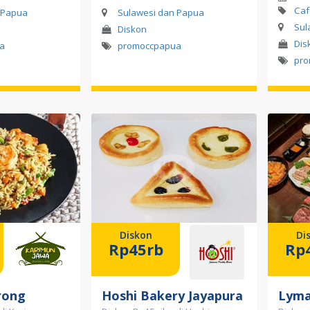
Caf
 Papua
Sulawesi dan Papua
Sul
Diskon
Dis
a
promoccpapua
pro
Diskon
Di
Rp45rb
Rp
rong
Hoshi Bakery Jayapura
Lyma