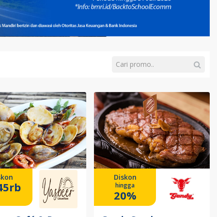
skon
Diskon
45rb
hingga
20%