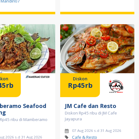
Mandiri07
skon
Diskon
45rb
Rp45rb
eramo Seafood
JM Cafe dan Resto
ng
Diskon Rp45 ribu di JM Cafe
Jayapura
 Rp45 ribu di Mamberamo
07 Aug 2026 s.d 31 Aug 2026
Cafe & Resto
Aug 2026 s.d 31 Aug 2026