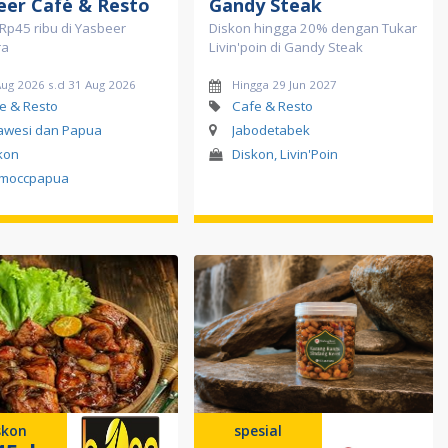
eer Café & Resto
Gandy Steak
Rp45 ribu di Yasbeer
Diskon hingga 20% dengan Tukar
ra
Livin'poin di Gandy Steak
Aug 2026 s.d 31 Aug 2026
Hingga 29 Jun 2027
e & Resto
Cafe & Resto
awesi dan Papua
Jabodetabek
kon
Diskon, Livin'Poin
moccpapua
skon
spesial