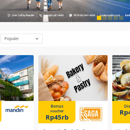
Bonus
Di
Rp
voucher
Rp45rb