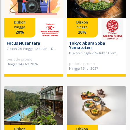
Diskon
Diskon
hingga
hingga
20%
20%
Focus Nusantara
Tokyo Abura Soba
Yamatoten
Cicilan 0% hingga 12 bulan + D...
Diskon hingga 20% tukar Livin’...
periode promo
periode promo
Hingga 14 Oct 2026
Hingga 15 Jul 2027
Diskon
Diskon