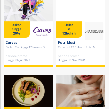
Diskon
Cicilan
hingga
sd
20%
12bulan
Curves
Putri Musi
Cicilan 0% hingga 12 bulan + D...
Cicilan sd 12 Bulan di Putri M...
periode promo
periode promo
Hingga 06 Jul 2027
Hingga 30 Nov 2028