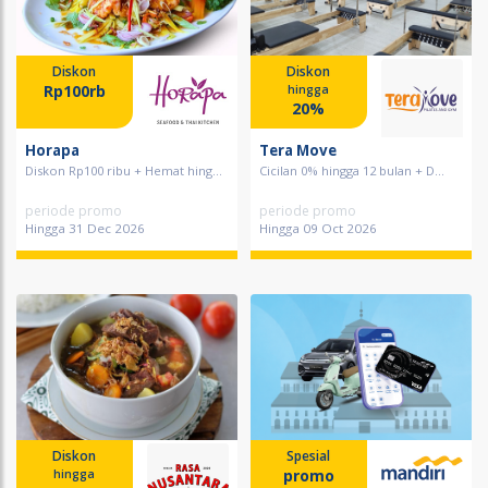
Diskon
Diskon
Rp100rb
hingga
20%
Horapa
Tera Move
Diskon Rp100 ribu + Hemat hing...
Cicilan 0% hingga 12 bulan + D...
periode promo
periode promo
Hingga 31 Dec 2026
Hingga 09 Oct 2026
Diskon
Spesial
promo
hingga