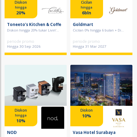
Diskon
Cicilan
hingga
hingga
20%
6bln
Toneeto’s Kitchen & Coffe
Goldmart
Diskon hingga 20% tukar Livin’...
Cicilan 0% hingga 6 bulan + Di...
periode promo
periode promo
Hingga 30 Sep 2026
Hingga 31 Mar 2027
Diskon
Diskon
10%
hingga
10%
NOD
Vasa Hotel Surabaya