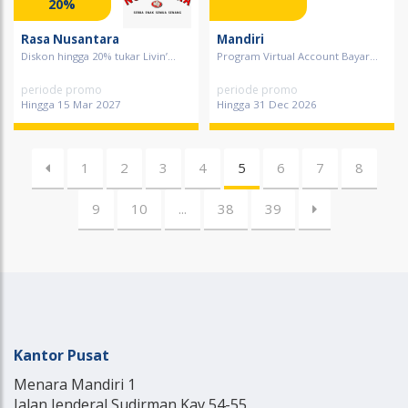
20%
Rasa Nusantara
Mandiri
Diskon hingga 20% tukar Livin’...
Program Virtual Account Bayar...
periode promo
periode promo
Hingga 15 Mar 2027
Hingga 31 Dec 2026
1
2
3
4
5
6
7
8
9
10
...
38
39
Kantor Pusat
Menara Mandiri 1
Jalan Jenderal Sudirman Kav 54-55