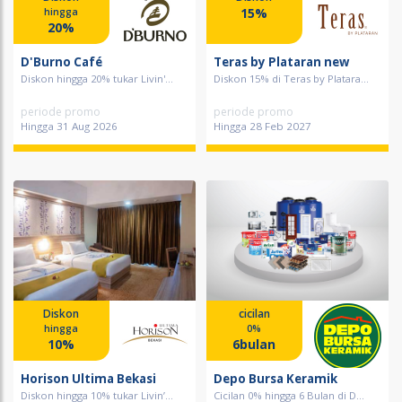
15%
hingga
20%
D'Burno Café
Teras by Plataran new
Diskon hingga 20% tukar Livin'...
Diskon 15% di Teras by Platara...
periode promo
periode promo
Hingga 31 Aug 2026
Hingga 28 Feb 2027
Diskon
cicilan
hingga
0%
10%
6bulan
Horison Ultima Bekasi
Depo Bursa Keramik
Diskon hingga 10% tukar Livin’...
Cicilan 0% hingga 6 Bulan di D...