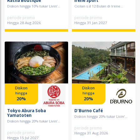
Ratna Boutique
Irene Sport
Diskon hingga 10% tukar Livin’...
Cicilan s.d 12 Bulan di Irene...
periode promo
periode promo
Hingga 28 Aug 2026
Hingga 31 Jan 2027
Diskon
Diskon
hingga
hingga
20%
20%
Tokyo Abura Soba
D'Burno Café
Yamatoten
Diskon hingga 20% tukar Livin'...
Diskon hingga 20% tukar Livin’...
periode promo
periode promo
Hingga 31 Aug 2026
Hingga 15 Jul 2027