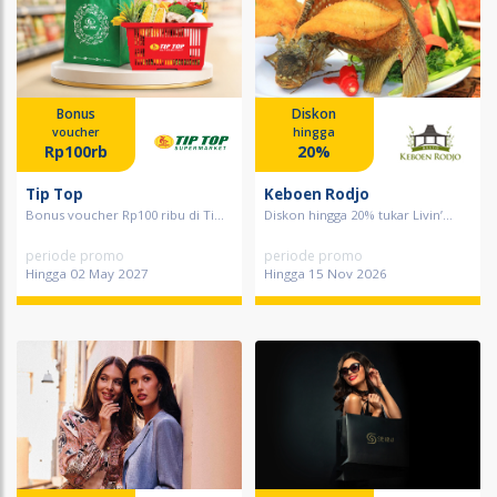
Bonus
Diskon
voucher
hingga
Rp100rb
20%
Tip Top
Keboen Rodjo
Bonus voucher Rp100 ribu di Ti...
Diskon hingga 20% tukar Livin’...
periode promo
periode promo
Hingga 02 May 2027
Hingga 15 Nov 2026