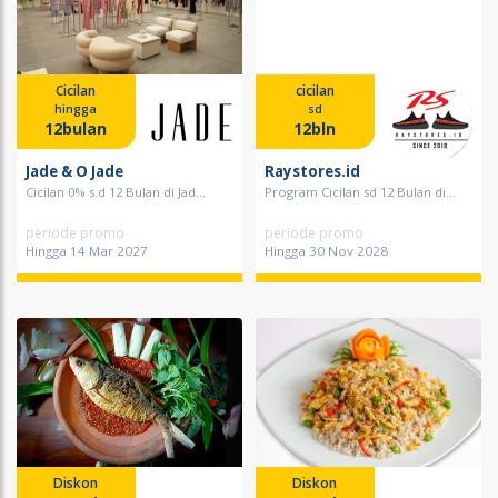
Cicilan
cicilan
hingga
sd
12bulan
12bln
Jade & O Jade
Raystores.id
Cicilan 0% s.d 12 Bulan di Jad...
Program Cicilan sd 12 Bulan di...
periode promo
periode promo
Hingga 14 Mar 2027
Hingga 30 Nov 2028
Diskon
Diskon