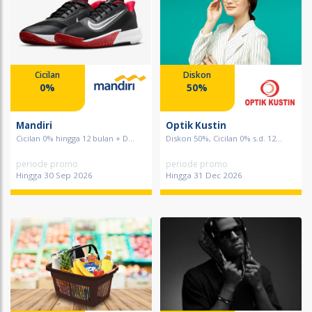
Cicilan
Diskon
0%
50%
Mandiri
Optik Kustin
Cicilan 0% hingga 12 bulan + D...
Diskon 50%, Cicilan 0% s.d. 12...
periode promo
periode promo
Hingga 30 Sep 2026
Hingga 31 Dec 2026