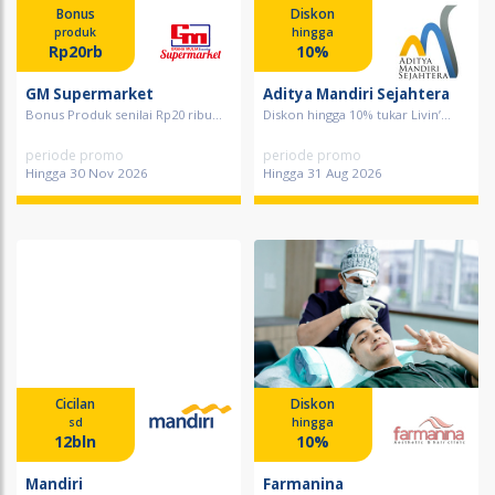
Bonus
Diskon
produk
hingga
Rp20rb
10%
GM Supermarket
Aditya Mandiri Sejahtera
Bonus Produk senilai Rp20 ribu...
Diskon hingga 10% tukar Livin’...
periode promo
periode promo
Hingga 30 Nov 2026
Hingga 31 Aug 2026
Cicilan
Diskon
sd
hingga
12bln
10%
Mandiri
Farmanina