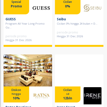
Spesial
Cicilan
Promo
0%
GUESS
Seibu
Program All Year Long Promo
Cicilan 0% hingga 24 bulan + D...
Gu...
periode promo
periode promo
Hingga 31 Dec 2026
Hingga 31 Dec 2026
Diskon
Cicilan
hingga
sd
10%
12bln