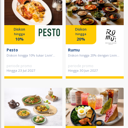
Diskon
Diskon
hingga
hingga
10%
20%
Pesto
Rumu
Diskon hingga 10% tukar Livin’...
Diskon hingga 20% dengan Livin...
periode promo
periode promo
Hingga 23 Jul 2027
Hingga 30 Jun 2027