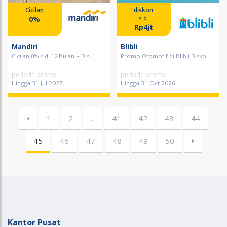
Cicilan
diskon
0%
s.d.
Rp4jt
Mandiri
Blibli
Cicilan 0% s.d. 12 Bulan + Dis...
Promo Otomotif di Blibli Disko...
periode promo
periode promo
Hingga 31 Jul 2027
Hingga 31 Oct 2026
1
2
...
41
42
43
44
45
46
47
48
49
50
Kantor Pusat