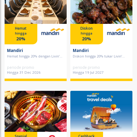
Hemat
Diskon
hingga
hingga
20%
20%
Mandiri
Mandiri
Hemat hingga 20% dengan Livin’...
Diskon hingga 20% tukar Livin’...
periode promo
periode promo
Hingga 31 Dec 2026
Hingga 19 Jul 2027
Spesial
Cashback