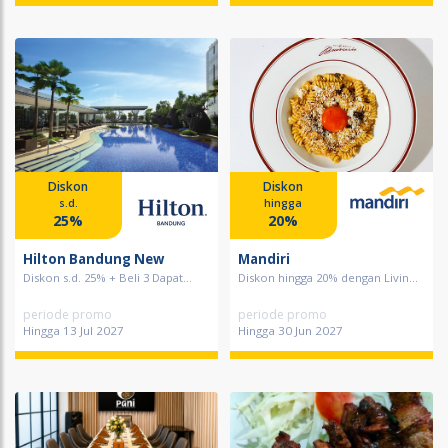
Diskon
Diskon
s.d.
hingga
25%
20%
Hilton Bandung New
Mandiri
Diskon s.d. 25% + Beli 3 Dapat...
Diskon hingga 20% dengan Livin...
periode promo
periode promo
Hingga 13 Jul 2027
Hingga 30 Jun 2027