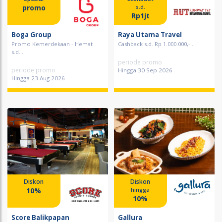
promo
s.d.
Rp1jt
Boga Group
Raya Utama Travel
Promo Kemerdekaan - Hemat
Cashback s.d. Rp 1.000.000,-...
s.d....
periode promo
periode promo
Hingga 30 Sep 2026
Hingga 23 Aug 2026
Diskon
Diskon
10%
hingga
10%
Score Balikpapan
Gallura