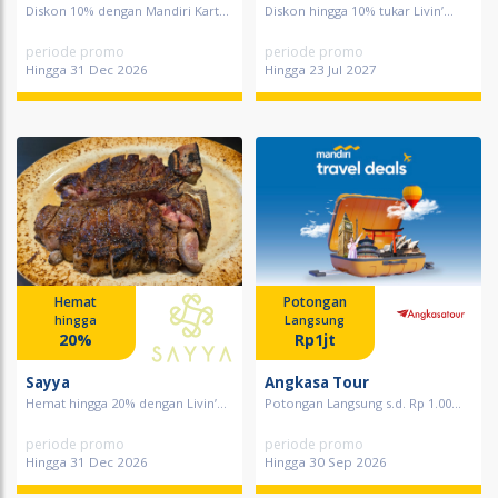
Diskon 10% dengan Mandiri Kart...
Diskon hingga 10% tukar Livin’...
periode promo
periode promo
Hingga 31 Dec 2026
Hingga 23 Jul 2027
Hemat
Potongan
hingga
Langsung
20%
Rp1jt
Sayya
Angkasa Tour
Hemat hingga 20% dengan Livin’...
Potongan Langsung s.d. Rp 1.00...
periode promo
periode promo
Hingga 31 Dec 2026
Hingga 30 Sep 2026