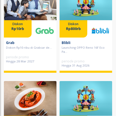
Diskon
Diskon
Rp10rb
Rp800rb
Grab
Blibli
Diskon Rp10 ribu di Grabcar de...
Launching OPPO Reno 16F Eco
Pa...
periode promo
periode promo
Hingga 28 Mar 2027
Hingga 31 Aug 2026