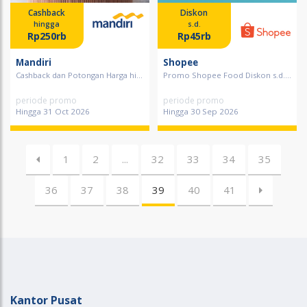
Cashback
Diskon
hingga
s.d.
Rp250rb
Rp45rb
Mandiri
Shopee
Cashback dan Potongan Harga hi...
Promo Shopee Food Diskon s.d....
periode promo
periode promo
Hingga 31 Oct 2026
Hingga 30 Sep 2026
1
2
...
32
33
34
35
36
37
38
39
40
41
Kantor Pusat