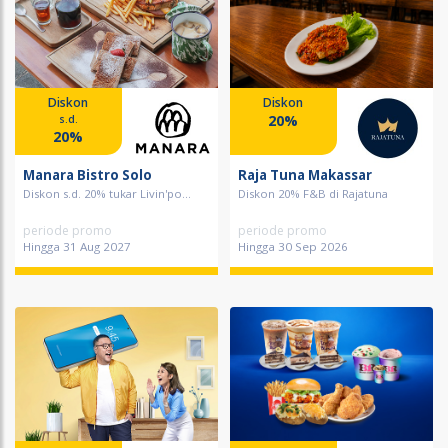
Diskon
Diskon
20%
s.d.
20%
Manara Bistro Solo
Raja Tuna Makassar
Diskon s.d. 20% tukar Livin'po...
Diskon 20% F&B di Rajatuna
periode promo
periode promo
Hingga 31 Aug 2027
Hingga 30 Sep 2026