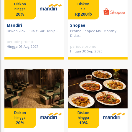
Diskon
Diskon
hingga
s.d.
20%
Rp200rb
Mandiri
Shopee
Diskon 20% + 10% tukar Livin’p...
Promo Shopee Mall Monday
Disko...
periode promo
periode promo
Hingga 01 Aug 2027
Hingga 30 Sep 2026
Diskon
Diskon
hingga
hingga
20%
10%