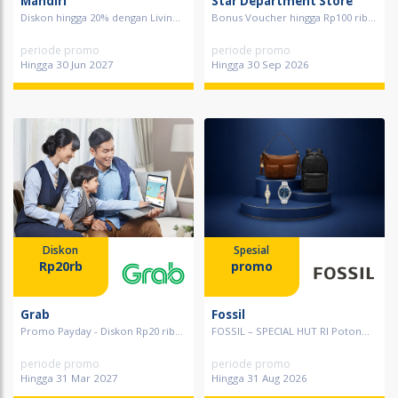
Mandiri
Star Department Store
Diskon hingga 20% dengan Livin...
Bonus Voucher hingga Rp100 rib...
periode promo
periode promo
Hingga 30 Jun 2027
Hingga 30 Sep 2026
Diskon
Spesial
Rp20rb
promo
Grab
Fossil
Promo Payday - Diskon Rp20 rib...
FOSSIL – SPECIAL HUT RI Poton...
periode promo
periode promo
Hingga 31 Mar 2027
Hingga 31 Aug 2026