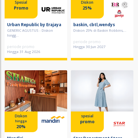
Spesial
Diskon
Promo
25%
Urban Republic by Erajaya
baskin, cbtl,wendys
GENERIC AGUSTUS - Diskon
Diskon 25% di Baskin Robbins,...
hingg...
periode promo
periode promo
Hingga 30 Jun 2027
Hingga 31 Aug 2026
Diskon
spesial
promo
hingga
20%