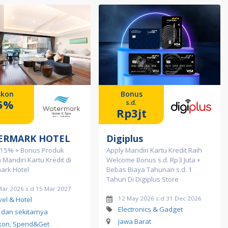
skon
Bonus
5%
s.d.
Rp3jt
ERMARK HOTEL
Digiplus
 15% + Bonus Produk
Apply Mandiri Kartu Kredit Raih
Mandiri Kartu Kredit di
Welcome Bonus s.d. Rp3 Juta +
ark Hotel
Bebas Biaya Tahunan s.d. 1
Tahun Di Digiplus Store
Mar 2026 s.d 15 Mar 2027
12 May 2026 s.d 31 Dec 2026
vel & Hotel
Electronics & Gadget
i dan sekitarnya
Jawa Barat
kon, Spend&Get