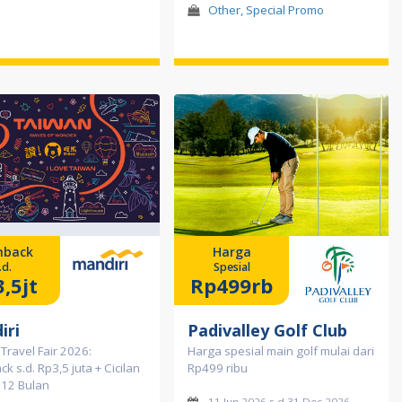
Other, Special Promo
hback
Harga
.d.
Spesial
,5jt
Rp499rb
iri
Padivalley Golf Club
Travel Fair 2026:
Harga spesial main golf mulai dari
k s.d. Rp3,5 juta + Cicilan
Rp499 ribu
 12 Bulan
11 Jun 2026 s.d 31 Dec 2026