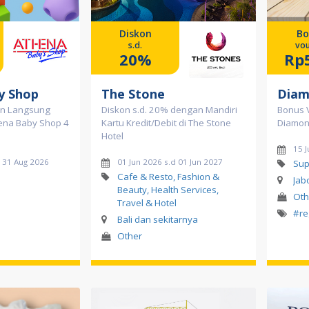
Diskon
Bo
s.d.
vou
20%
Rp
y Shop
The Stone
Diam
an Langsung
Diskon s.d. 20% dengan Mandiri
Bonus 
hena Baby Shop 4
Kartu Kredit/Debit di The Stone
Diamon
Hotel
15 J
d 31 Aug 2026
01 Jun 2026 s.d 01 Jun 2027
Sup
Cafe & Resto, Fashion &
Jab
Beauty, Health Services,
Oth
Travel & Hotel
#re
Bali dan sekitarnya
Other