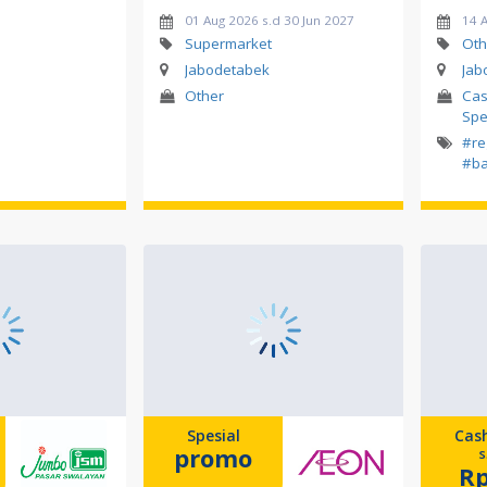
01 Aug 2026 s.d 30 Jun 2027
14 
Supermarket
Oth
Jabodetabek
Jab
Other
Cas
Spe
#re
#ba
Spesial
Cas
promo
s
Rp