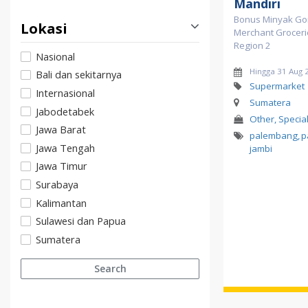
Mandiri
Bonus Minyak Gor
Lokasi
Merchant Grocerie
Region 2
Nasional
Hingga 31 Aug 
Bali dan sekitarnya
Supermarket
Internasional
Sumatera
Jabodetabek
Other, Specia
Jawa Barat
palembang
,
p
Jawa Tengah
jambi
Jawa Timur
Surabaya
Kalimantan
Sulawesi dan Papua
Sumatera
Search