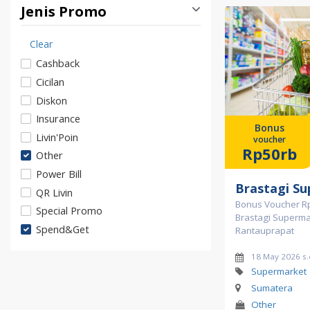
Jenis Promo
Clear
Cashback
Cicilan
Diskon
Insurance
Bonus
Livin'Poin
voucher
Rp50rb
Other
Power Bill
Brastagi S
QR Livin
Bonus Voucher Rp
Special Promo
Brastagi Superma
Spend&Get
Rantauprapat
18 May 2026 s.
Supermarket
Sumatera
Other