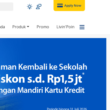
Apply Now
nda
Produk
Promo
Livin'Poin