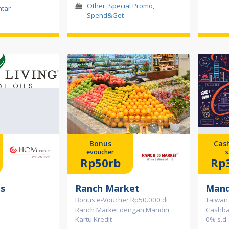
Other, Special Promo,
tar
Spend&Get
Bonus
Cas
evoucher
s
Rp50rb
Rp3
s
Ranch Market
Mand
Bonus e-Voucher Rp50.000 di
Taiwan 
Ranch Market dengan Mandiri
Cashbac
Kartu Kredit
0% s.d.