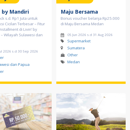
' by Mandiri
Maju Bersama
k s.d. Rp1 Juta untuk
Bonus voucher belanja Rp25.000
si Cicilan Terbesar – Fitur
di Maju Bersama Medan
nstallment di Livin’ by
 – Wilayah Sulawesi dan
05 Jun 2026 s.d 31 Aug 2026
Supermarket
Sumatera
ul 2026 s.d 30 Sep 2026
Other
er
Medan
awesi dan Papua
er