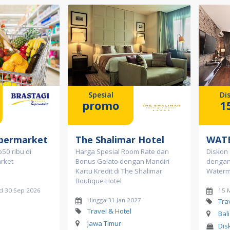
Spesial
Di
promo
1
upermarket
The Shalimar Hotel
WAT
50 ribu di
Harga Spesial Room Rate dan
Diskon
rket
Bonus Gelato dengan Mandiri
dengan 
Kartu Kredit di The Shalimar
Waterm
Boutique Hotel
d 30 Sep 2026
15 
Hingga 31 Jan 2027
Tra
Travel & Hotel
Bal
Jawa Timur
Dis