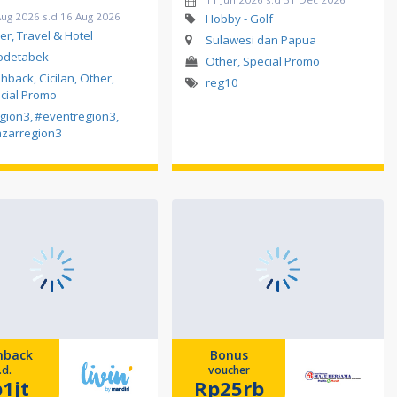
Aug 2026 s.d 16 Aug 2026
Hobby - Golf
er, Travel & Hotel
Sulawesi dan Papua
odetabek
Other, Special Promo
hback, Cicilan, Other,
reg10
cial Promo
gion3
,
#eventregion3
,
zarregion3
hback
Bonus
.d.
voucher
1jt
Rp25rb