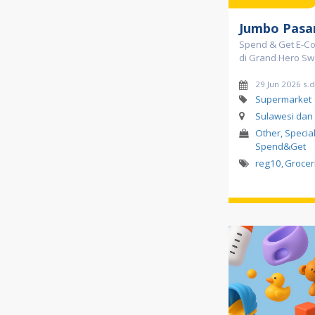
Jumbo Pasa
Spend & Get E-C
di Grand Hero Sw
29 Jun 2026 s.
Supermarket
Sulawesi dan
Other, Specia
Spend&Get
reg10
,
Grocer