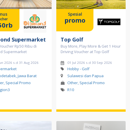
nus
Spesial
promo
cher
50rb
ond Supermarket
Top Golf
Voucher Rp50 Ribu di
Buy More, Play More & Get 1 Hour
d Supermarket
Driving Voucher at Top Golf
un 2026 s.d 31 Aug 2026
01 Jul 2026 s.d 30 Sep 2026
ermarket
Hobby - Golf
odetabek, Jawa Barat
Sulawesi dan Papua
er, Special Promo
Other, Special Promo
gion3
R10