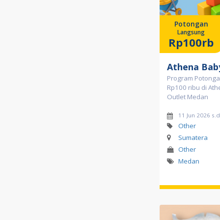
Potongan
Langsung
Rp100rb
Athena Bab
Program Potong
Rp100 ribu di At
Outlet Medan
11 Jun 2026 s.
Other
Sumatera
Other
Medan