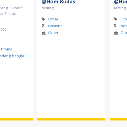
@Hom Kudus
@Ho
eng 1 Liter di
testing
testing
s Pilihan
Other
Oth
Nasional
Nas
2026
Other
Oth
l Promo
adang
,
bengkulu
,