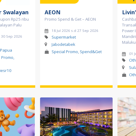
r Swalayan
AEON
Livin
oupon Rp25 ribu
Promo Spend & Get – AEON
Cashbac
alayan Palu
Transak
Power I
18 Jul 2026 s.d 27 Sep 2026
Mandiri
d 30 Sep 2026
Supermarket
Maluku
Jabodetabek
 Papua
Special Promo, Spend&Get
01 J
l Promo,
Oth
Sul
iesr10
Oth