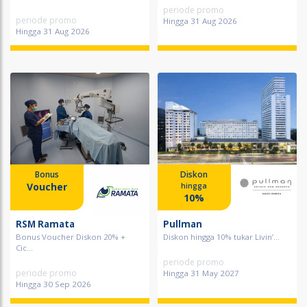
periode promo
periode promo
Hingga 31 Aug 2026
Hingga 31 Aug 2026
Bonus
Diskon
Voucher
hingga
10%
RSM Ramata
Pullman
Bonus Voucher Diskon 20% +
Diskon hingga 10% tukar Livin’...
Cic...
periode promo
periode promo
Hingga 31 May 2027
Hingga 30 Sep 2026