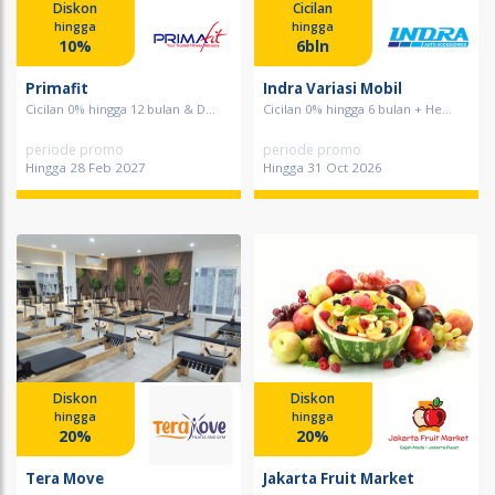
Diskon
Cicilan
hingga
hingga
10%
6bln
Primafit
Indra Variasi Mobil
Cicilan 0% hingga 12 bulan & D...
Cicilan 0% hingga 6 bulan + He...
periode promo
periode promo
Hingga 28 Feb 2027
Hingga 31 Oct 2026
Diskon
Diskon
hingga
hingga
20%
20%
Tera Move
Jakarta Fruit Market