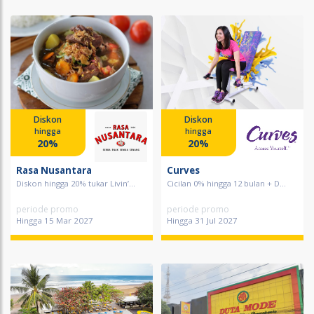
Diskon
Diskon
hingga
hingga
20%
20%
Rasa Nusantara
Curves
Diskon hingga 20% tukar Livin’...
Cicilan 0% hingga 12 bulan + D...
periode promo
periode promo
Hingga 15 Mar 2027
Hingga 31 Jul 2027