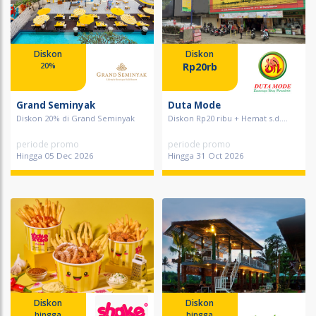
Diskon
Diskon
Rp20rb
20%
Grand Seminyak
Duta Mode
Diskon 20% di Grand Seminyak
Diskon Rp20 ribu + Hemat s.d....
periode promo
periode promo
Hingga 05 Dec 2026
Hingga 31 Oct 2026
Diskon
Diskon
hingga
hingga