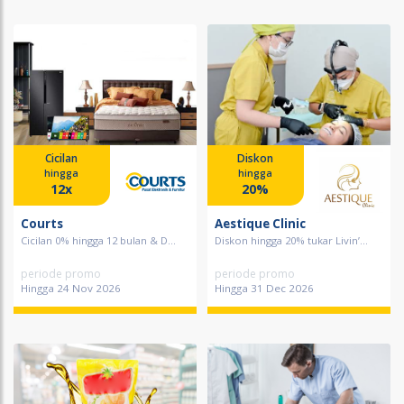
Cicilan
Diskon
hingga
hingga
12x
20%
Courts
Aestique Clinic
Cicilan 0% hingga 12 bulan & D...
Diskon hingga 20% tukar Livin’...
periode promo
periode promo
Hingga 24 Nov 2026
Hingga 31 Dec 2026