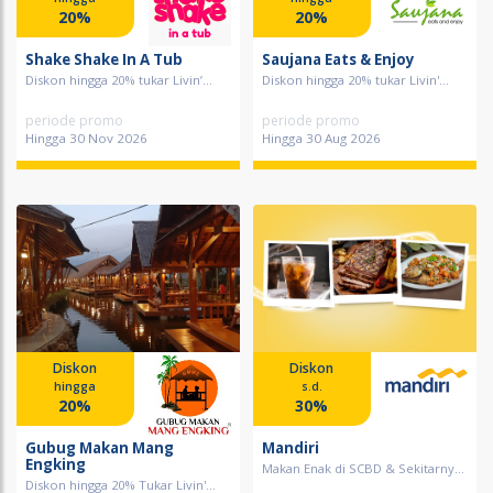
20%
20%
Shake Shake In A Tub
Saujana Eats & Enjoy
Diskon hingga 20% tukar Livin’...
Diskon hingga 20% tukar Livin'...
periode promo
periode promo
Hingga 30 Nov 2026
Hingga 30 Aug 2026
Diskon
Diskon
hingga
s.d.
20%
30%
Gubug Makan Mang
Mandiri
Engking
Makan Enak di SCBD & Sekitarny...
Diskon hingga 20% Tukar Livin'...