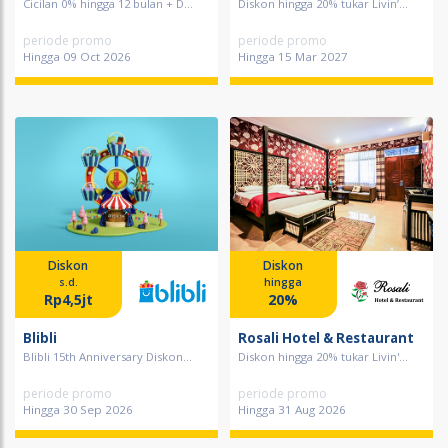
Cicilan 0% hingga 12 bulan + D...
Diskon hingga 20% tukar Livin’...
periode promo
periode promo
Hingga 09 Oct 2026
Hingga 15 Mar 2027
Diskon
Diskon
s.d.
hingga
Rp4,5jt
20%
Blibli
Rosali Hotel & Restaurant
Blibli 15th Anniversary Diskon...
Diskon hingga 20% tukar Livin'...
periode promo
periode promo
Hingga 30 Sep 2026
Hingga 31 Aug 2026