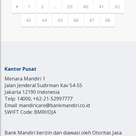
1
2
...
39
40
41
42
43
44
45
46
47
48
Kantor Pusat
Menara Mandiri 1
Jalan Jenderal Sudirman Kav 54-55
Jakarta 12190 Indonesia
Telp: 14000, +62-21-52997777
Email: mandiricare@bankmandiri.co.id
SWIFT Code: BMRIIDJA
Bank Mandiri berizin dan diawasi oleh Otoritas Jasa