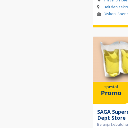
Bali dan seki
Diskon, Spen
spesial
Promo
SAGA Super
Dept Store
Belanja kebutuhan