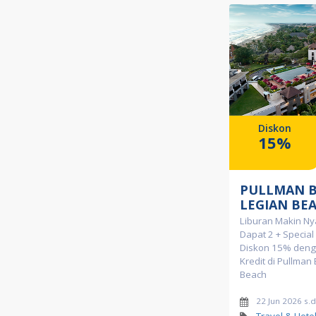
Diskon
15%
PULLMAN B
LEGIAN BE
Liburan Makin Ny
Dapat 2 + Special
Diskon 15% denga
Kredit di Pullman 
Beach
22 Jun 2026 s.
Travel & Hote