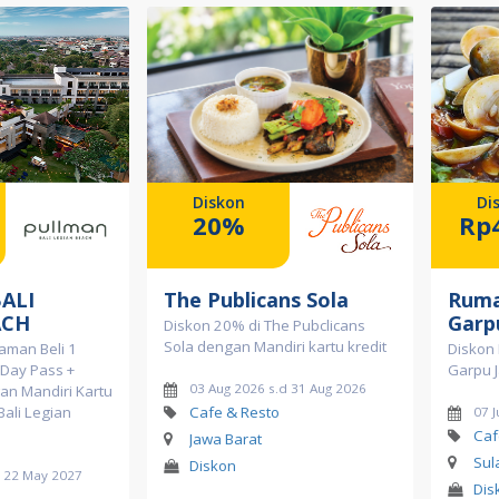
Diskon
Di
20%
Rp
ALI
The Publicans Sola
Ruma
ACH
Garp
Diskon 20% di The Pubclicans
Sola dengan Mandiri kartu kredit
aman Beli 1
Diskon 
 Day Pass +
Garpu 
03 Aug 2026 s.d 31 Aug 2026
n Mandiri Kartu
Bali Legian
Cafe & Resto
07 J
Caf
Jawa Barat
Sul
Diskon
d 22 May 2027
Dis
l