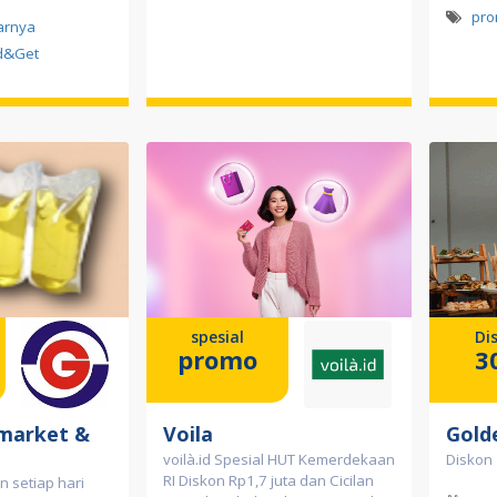
pro
tarnya
d&Get
spesial
Di
promo
3
market &
Voila
Gold
voilà.id Spesial HUT Kemerdekaan
Diskon
RI Diskon Rp1,7 juta dan Cicilan
 setiap hari