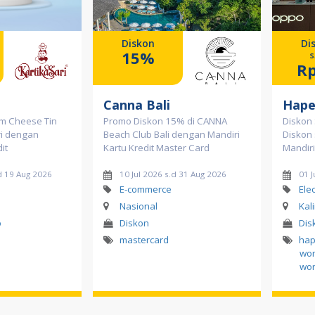
Diskon
Di
15%
s
Rp
Canna Bali
Hape
m Cheese Tin
Promo Diskon 15% di CANNA
Diskon 
ri dengan
Beach Club Bali dengan Mandiri
Diskon 
it
Kartu Kredit Master Card
Mandiri
d 19 Aug 2026
10 Jul 2026 s.d 31 Aug 2026
01 J
E-commerce
Ele
Nasional
Kal
o
Diskon
Dis
mastercard
hap
wor
wor