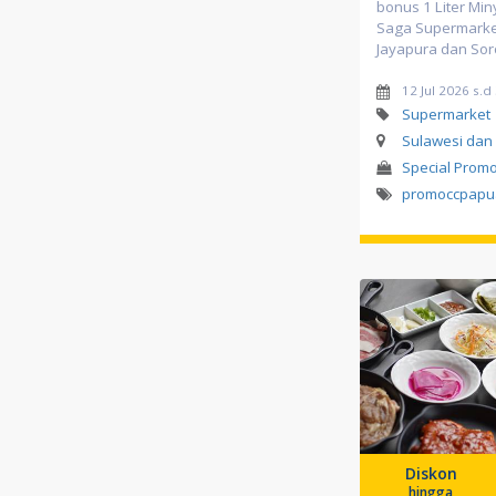
bonus 1 Liter Mi
Saga Supermarke
Jayapura dan So
12 Jul 2026 s.d
Supermarket
Sulawesi dan
Special Prom
promoccpapu
Diskon
hingga