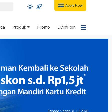
Apply Now
nda
Produk
Promo
Livin'Poin