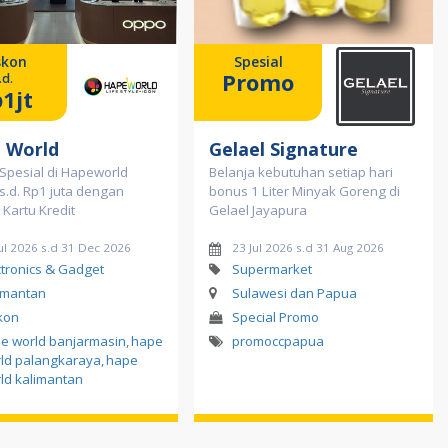
skon
Spesial
Promo
.d.
1jt
 World
Gelael Signature
Spesial di Hapeworld
Belanja kebutuhan setiap hari
s.d. Rp1 juta dengan
bonus 1 Liter Minyak Goreng di
 Kartu Kredit
Gelael Jayapura
ul 2026 s.d 31 Dec 2026
23 Jul 2026 s.d 31 Aug 2026
ctronics & Gadget
Supermarket
imantan
Sulawesi dan Papua
kon
Special Promo
e world banjarmasin
,
hape
promoccpapua
ld palangkaraya
,
hape
ld kalimantan