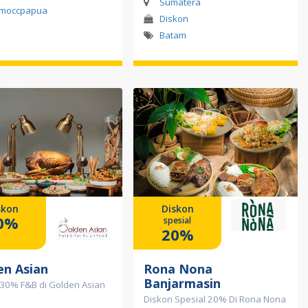
Sumatera
moccpapua
Diskon
Batam
skon
Diskon
0%
spesial
20%
en Asian
Rona Nona
Banjarmasin
 30% F&B di Golden Asian
Diskon Spesial 20% Di Rona Nona