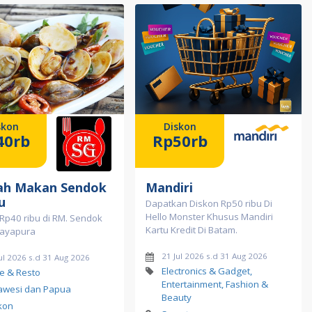
skon
Diskon
40rb
Rp50rb
h Makan Sendok
Mandiri
u
Dapatkan Diskon Rp50 ribu Di
Hello Monster Khusus Mandiri
Rp40 ribu di RM. Sendok
Kartu Kredit Di Batam.
Jayapura
21 Jul 2026 s.d 31 Aug 2026
ul 2026 s.d 31 Aug 2026
Electronics & Gadget,
e & Resto
Entertainment, Fashion &
awesi dan Papua
Beauty
kon