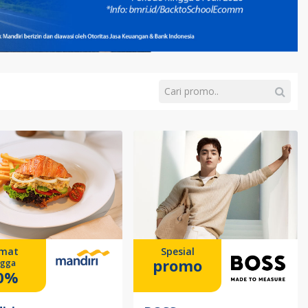
mat
Spesial
promo
ngga
0%