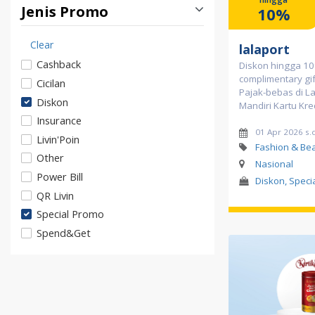
Jenis Promo
10%
Clear
lalaport
Cashback
Diskon hingga 1
complimentary gi
Cicilan
Pajak-bebas di L
Diskon
Mandiri Kartu Kre
Insurance
01 Apr 2026 s.
Livin'Poin
Fashion & Be
Other
Nasional
Power Bill
Diskon, Speci
QR Livin
Special Promo
Spend&Get