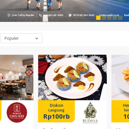
Diskon
He
Langsung
hi
Rp100rb
1