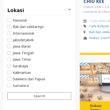
CHIU KEE
Diskon 20% + s.d
Lokasi
Livin’poin di Chiu
Nasional
11 Jun 2026 s.d
Cafe & Resto
Bali dan sekitarnya
Bali dan seki
Internasional
Diskon, Livin'
Jabodetabek
Jawa Barat
Jawa Tengah
Jawa Timur
Surabaya
Kalimantan
Sulawesi dan Papua
Sumatera
Search
Diskon
hingga