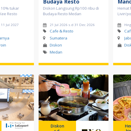
Budaya Resto
Mand
. 10% tukar
Diskon Langsung Rp100 ribu di
Hemat 
 Kee Resto
Budaya Resto Medan
Livin'p
 11 Jul 2027
21 Jul 2026 s.d 31 Dec 2026
Hing
Cafe & Resto
Caf
tarnya
Sumatera
Jab
Poin
Diskon
Dis
Medan
Diskon
He
s.d.
hi