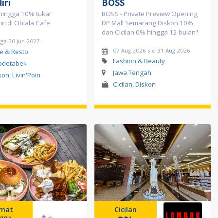
iri
BOSS
hingga 10% tukar
BOSS - Private Preview Opening
oin di Ohlala Cafe
DP Mall Semarang Diskon 10%
dan Cicilan 0% hingga 12 bulan*
ga 30 Jun 2027
07 Aug 2026 s.d 31 Aug 2026
e & Resto
Fashion & Beauty
odetabek
Jawa Tengah
kon, Livin'Poin
Cicilan, Diskon
mat
Cicilan
ngga