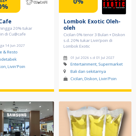
0%
0%
Cafe
Lombok Exotic Oleh-
oleh
hingga 20% tukar
oin di Cu@cafe
Cicilan 0% tenor 3 Bulan + Diskon
s.d. 20% tukar Livin’poin di
ga 14 Jun 2027
Lombok Exotic
e & Resto
01 Jul 2026 s.d 01 Jul 2027
odetabek
Entertainment, Supermarket
kon, Livin'Poin
Bali dan sekitarnya
Cicilan, Diskon, Livin'Poin