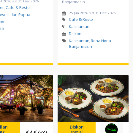
ul 2026 s.d 31 Dec 2026
Banjarmasin
er, Cafe & Resto
25 Jun 2026 s.d 31 Dec 2026
awesi dan Papua
Cafe & Resto
kon
Kalimantan
10
Diskon
Kalimantan
,
Rona Nona
Banjarmasin
ilan
Diskon
0%
spesial