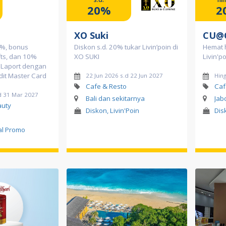
20%
2
XO Suki
CU@
0%, bonus
Diskon s.d. 20% tukar Livin’poin di
Hemat 
fts, dan 10%
XO SUKI
Livin'p
aLaport dengan
dit Master Card
22 Jun 2026 s.d 22 Jun 2027
Hing
Cafe & Resto
Caf
d 31 Mar 2027
Bali dan sekitarnya
Jab
auty
Diskon, Livin'Poin
Dis
al Promo