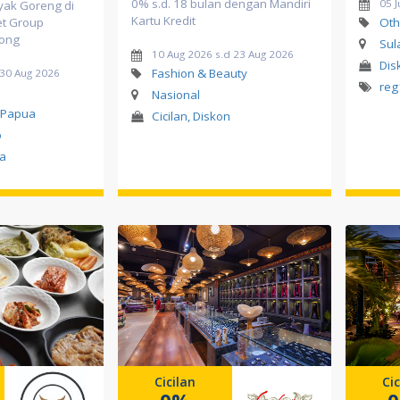
0% s.d. 18 bulan dengan Mandiri
05 J
nyak Goreng di
Kartu Kredit
t Group
Oth
rong
Sul
10 Aug 2026 s.d 23 Aug 2026
Dis
Fashion & Beauty
 30 Aug 2026
reg
Nasional
 Papua
Cicilan, Diskon
o
a
Cicilan
Cic
0%