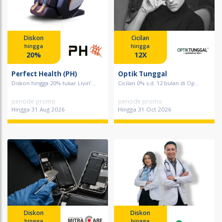
Diskon
Cicilan
hingga
hingga
20%
12X
Perfect Health (PH)
Optik Tunggal
Diskon hingga 20% tukar Livin’...
Cicilan 0% s.d. 12 bulan di Op...
periode promo
periode promo
Hingga 31 Aug 2026
Hingga 31 Oct 2026
Diskon
Diskon
hingga
hingga