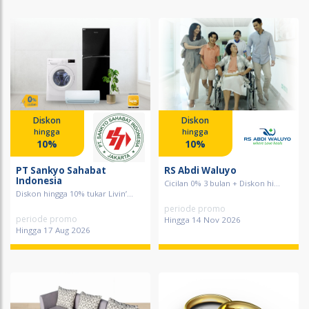
Diskon
Diskon
hingga
hingga
10%
10%
PT Sankyo Sahabat
RS Abdi Waluyo
Indonesia
Cicilan 0% 3 bulan + Diskon hi...
Diskon hingga 10% tukar Livin’...
periode promo
periode promo
Hingga 14 Nov 2026
Hingga 17 Aug 2026