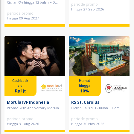
Cicilan 0% hingga 12 bulan + D...
periode promo
Hingga 27 Sep 2026
periode promo
Hingga 09 Aug 2027
Cashback
Hemat
s.d.
hingga
Rp1jt
10%
Morula IVF Indonesia
RS St. Carolus
Promo 28th Anniversary Morula...
Cicilan 0% s.d. 12 bulan + Hem...
periode promo
periode promo
Hingga 31 Aug 2026
Hingga 30 Nov 2026