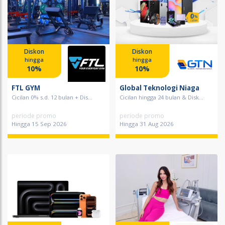
Diskon
Diskon
hingga
hingga
10%
10%
FTL GYM
Global Teknologi Niaga
Cicilan 0% s.d. 12 bulan + Dis...
Cicilan hingga 24 bulan & Disk...
periode promo
periode promo
Hingga 15 Sep 2026
Hingga 31 Aug 2026