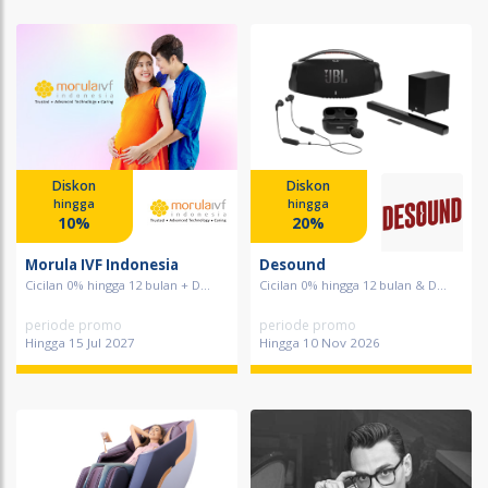
Diskon
Diskon
hingga
hingga
10%
20%
Morula IVF Indonesia
Desound
Cicilan 0% hingga 12 bulan + D...
Cicilan 0% hingga 12 bulan & D...
periode promo
periode promo
Hingga 15 Jul 2027
Hingga 10 Nov 2026