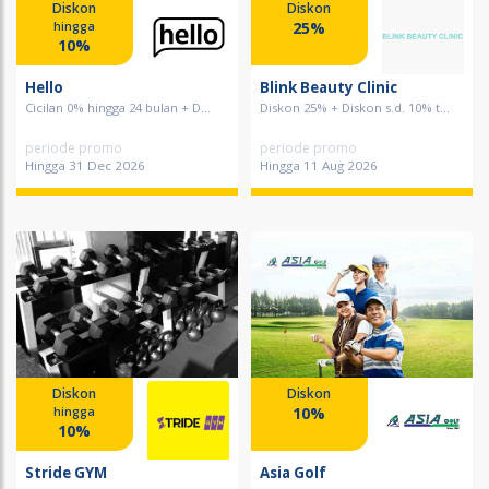
Diskon
Diskon
25%
hingga
10%
Hello
Blink Beauty Clinic
Cicilan 0% hingga 24 bulan + D...
Diskon 25% + Diskon s.d. 10% t...
periode promo
periode promo
Hingga 31 Dec 2026
Hingga 11 Aug 2026
Diskon
Diskon
10%
hingga
10%
Stride GYM
Asia Golf