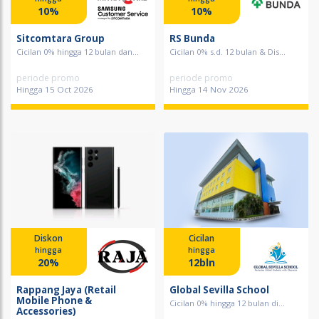
10%
10%
Sitcomtara Group
RS Bunda
Cicilan 0% hingga 12 bulan dan...
Cicilan 0% s.d. 12 bulan & Dis...
periode promo
periode promo
Hingga 15 Oct 2026
Hingga 14 Nov 2026
Diskon
Cicilan
hingga
hingga
20%
12bln
Rappang Jaya (Retail
Global Sevilla School
Mobile Phone &
Cicilan 0% hingga 12 bulan di...
Accessories)