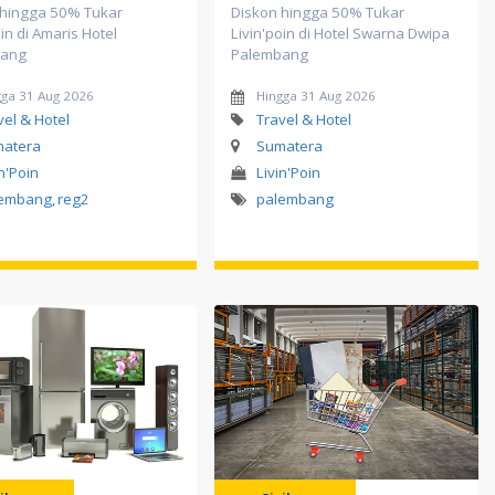
 hingga 50% Tukar
Diskon hingga 50% Tukar
oin di Amaris Hotel
Livin'poin di Hotel Swarna Dwipa
bang
Palembang
gga 31 Aug 2026
Hingga 31 Aug 2026
vel & Hotel
Travel & Hotel
atera
Sumatera
in'Poin
Livin'Poin
lembang
,
reg2
palembang