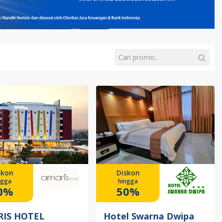
skon
Diskon
ngga
hingga
0%
50%
IS HOTEL
Hotel Swarna Dwipa