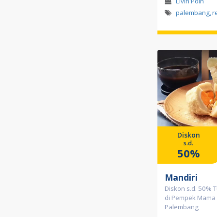
Livin'Poin
palembang
,
r
Diskon
s.d.
50%
Mandiri
Diskon s.d. 50% T
di Pempek Mama
Palembang