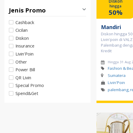
Diskon
hingga
Jenis Promo
50%
Cashback
Mandiri
Cicilan
Diskon hingga 5
Diskon
Livin'poin di VALZ
Palembang denga
Insurance
Kredit
Livin'Poin
Other
Hingga 31 Aug 
Fashion & Be
Power Bill
Sumatera
QR Livin
Livin'Poin
Special Promo
palembang
,
r
Spend&Get