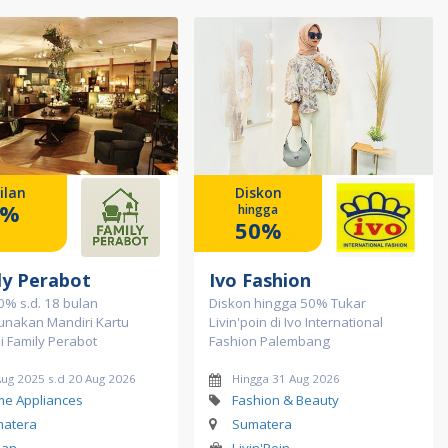
ilan
Diskon
0%
hingga
50%
ly Perabot
Ivo Fashion
 0% s.d. 18 bulan
Diskon hingga 50% Tukar
nakan Mandiri Kartu
Livin'poin di Ivo International
di Family Perabot
Fashion Palembang
Aug 2025 s.d 20 Aug 2026
Hingga 31 Aug 2026
e Appliances
Fashion & Beauty
atera
Sumatera