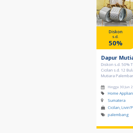
Diskon
s.d.
50%
Dapur Muti
Diskon s.d. 50% T
Cicilan s.d. 12 Bu
Mutiara Palemba
Hingga 30 Jun 
Home Applian
Sumatera
Cicilan, Livin'
palembang