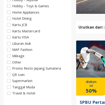
Hobby - Toys & Games
Home Appliances
Hotel Dining
Kartu JCB
Urutkan dari :
Kartu Mastercard
Kartu VISA
Liburan Asik
MAP Fashion
Mileage
Other
Promo Resto Jepang Sumatera
QR Livin
Supermarket
diskon
sd
Tanggal Muda
50%
Travel & Hotel
SPBU Perta