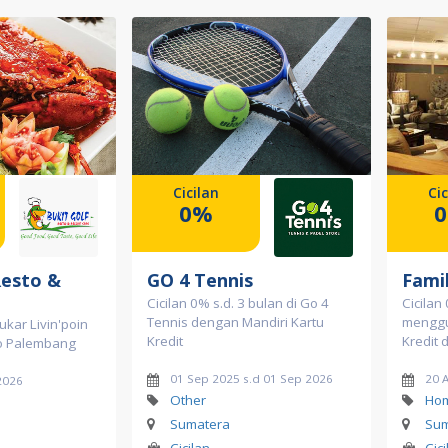
Cicilan
Cic
0%
Resto &
GO 4 Tennis
Fami
Cicilan 0% s.d. 3 bulan di Go 4
Cicilan
Tennis dengan Mandiri Kartu
menggu
ukar Livin'poin
Kredit
Kredit 
to Palembang
01 Sep 2025 s.d 01 Sep 2026
20 
2026
Other
Hom
Sumatera
Sum