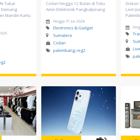
0% Tukar
Cicilan hingga 12 Bulan di Toko
Diskon
BU Demang
Amin Elektronik Pangkalpinang
Livin'p
n Mandiri Kartu
Palem
Hingga 31 Jul 2028
Hin
Electronics & Gadget
2026
Tra
Sumatera
Sum
Cicilan
Liv
palembang
,
reg2
pa
eg2