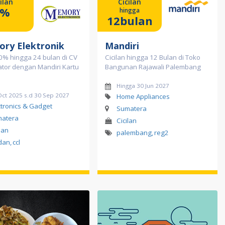
ilan
Cicilan
0%
hingga
12bulan
ry Elektronik
Mandiri
 0% hingga 24 bulan di CV
Cicilan hingga 12 Bulan di Toko
tor dengan Mandiri Kartu
Bangunan Rajawali Palembang
Hingga 30 Jun 2027
Oct 2025 s.d 30 Sep 2027
Home Appliances
ctronics & Gadget
Sumatera
atera
Cicilan
lan
palembang
,
reg2
dan
,
ccl