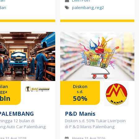
lan
Livin'Poin
dan
palembang
,
reg2
ilan
Diskon
ngga
s.d.
bln
50%
 PALEMBANG
P&D Manis
 hingga 12 bulan di
Diskon s.d. 50% Tukar Livin'poin
ng Auto Car Palembang
di P & D Manis Palembang
gga 31 Aug 2028
Hingga 31 Aug 2026