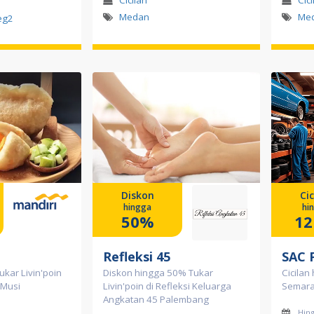
Cicilan
Cici
Medan
Me
eg2
Diskon
Cic
hingga
hi
50%
12
Refleksi 45
SAC
ukar Livin'poin
Diskon hingga 50% Tukar
Cicilan
 Musi
Livin'poin di Refleksi Keluarga
Semara
Angkatan 45 Palembang
Hin