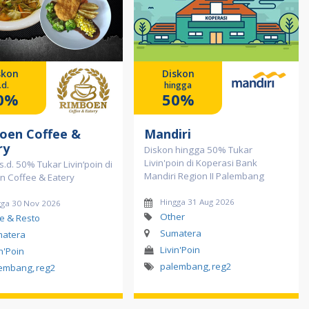
skon
Diskon
.d.
hingga
0%
50%
oen Coffee &
Mandiri
ry
Diskon hingga 50% Tukar
Livin'poin di Koperasi Bank
s.d. 50% Tukar Livin‘poin di
Mandiri Region II Palembang
n Coffee & Eatery
Hingga 31 Aug 2026
gga 30 Nov 2026
Other
e & Resto
Sumatera
atera
Livin'Poin
in'Poin
palembang
,
reg2
lembang
,
reg2