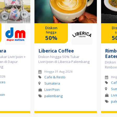
Diskon
Di
hingga
s
50%
5
ara
Liberica Coffee
Rimb
Eate
ukar Livin'poin +
Diskon hingga 50% Tukar
lan di Dapur
Livin'poin di Liberica Palembang
Diskon 
ng
Rimboe
Hingga 31 Aug 2026
2028
Cafe & Resto
Hin
ces
Caf
Sumatera
Sum
Livin'Poin
Poin
Liv
palembang
pa