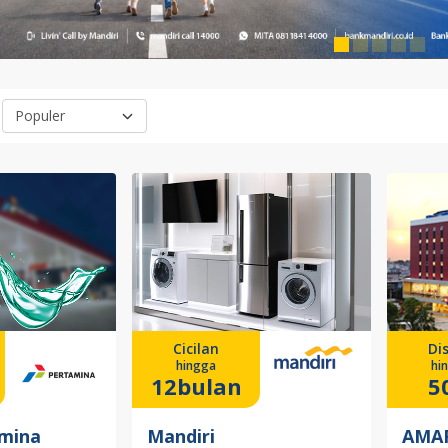
Cicilan
Di
hingga
hi
12bulan
5
mina
Mandiri
AMAR