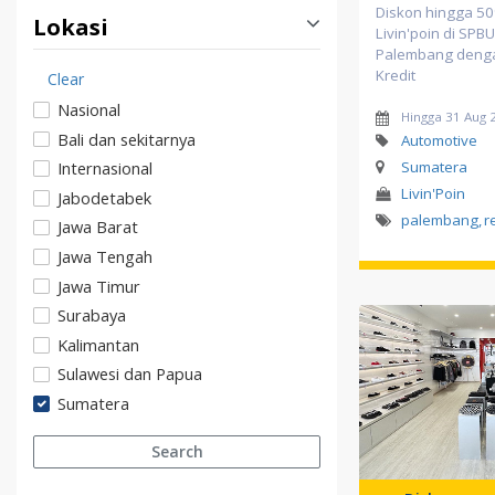
Diskon hingga 5
Lokasi
Livin'poin di SP
Palembang denga
Kredit
Clear
Nasional
Hingga 31 Aug 
Bali dan sekitarnya
Automotive
Internasional
Sumatera
Livin'Poin
Jabodetabek
palembang
,
r
Jawa Barat
Jawa Tengah
Jawa Timur
Surabaya
Kalimantan
Sulawesi dan Papua
Sumatera
Search