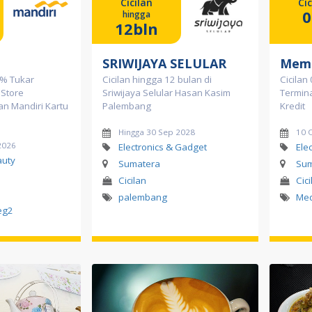
Cicilan
Cic
hingga
12bln
SRIWIJAYA SELULAR
Memo
0% Tukar
Cicilan hingga 12 bulan di
Cicilan
 Store
Sriwijaya Selular Hasan Kasim
Termina
n Mandiri Kartu
Palembang
Kredit
Hingga 30 Sep 2028
10 
2026
Electronics & Gadget
Ele
auty
Sumatera
Sum
Cicilan
Cici
palembang
Me
eg2