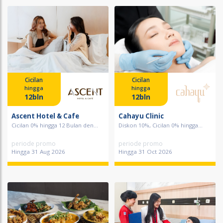
Cicilan
Cicilan
hingga
hingga
12bln
12bln
Ascent Hotel & Cafe
Cahayu Clinic
Cicilan 0% hingga 12 Bulan den...
Diskon 10%, Cicilan 0% hingga...
periode promo
periode promo
Hingga 31 Aug 2026
Hingga 31 Oct 2026