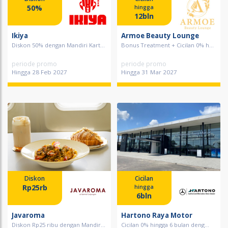
50%
hingga
12bln
Ikiya
Armoe Beauty Lounge
Diskon 50% dengan Mandiri Kart...
Bonus Treatment + Cicilan 0% h...
periode promo
periode promo
Hingga 28 Feb 2027
Hingga 31 Mar 2027
Diskon
Cicilan
Rp25rb
hingga
6bln
Javaroma
Hartono Raya Motor
Diskon Rp25 ribu dengan Mandir...
Cicilan 0% hingga 6 bulan deng...