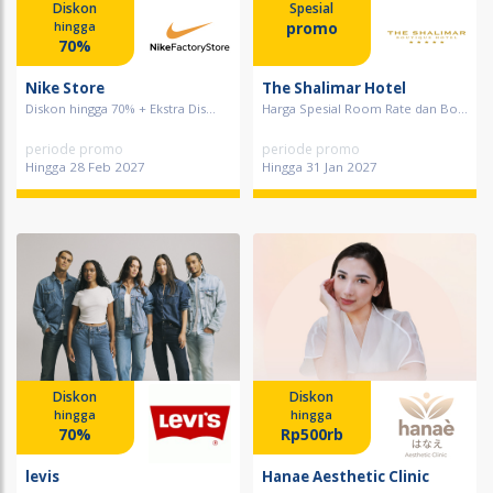
Diskon
Spesial
promo
hingga
70%
Nike Store
The Shalimar Hotel
Diskon hingga 70% + Ekstra Dis...
Harga Spesial Room Rate dan Bo...
periode promo
periode promo
Hingga 28 Feb 2027
Hingga 31 Jan 2027
Diskon
Diskon
hingga
hingga
70%
Rp500rb
levis
Hanae Aesthetic Clinic