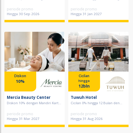
periode promo
periode promo
Hingga 30 Sep 2026
Hingga 31 Jan 2027
Diskon
Cicilan
10%
hingga
12bln
Mercia Beauty Center
Tuwuh Hotel
Diskon 10% dengan Mandiri Kart...
Cicilan 0% hingga 12 Bulan den...
periode promo
periode promo
Hingga 31 Mar 2027
Hingga 31 Aug 2026