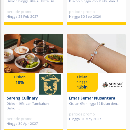
Diskon hingga 70% + Ekstra Dis...
Diskon hingga Rp500 ribu dan D...
periode promo
periode promo
Hingga 28 Feb 2027
Hingga 30 Sep 2026
Diskon
Cicilan
10%
hingga
12bln
Sareng Culinary
Emas Semar Nusantara
Diskon 10% dan Tambahan
Cicilan 0% hingga 12 Bulan den...
Diskon...
periode promo
periode promo
Hingga 31 May 2027
Hingga 30 Apr 2027