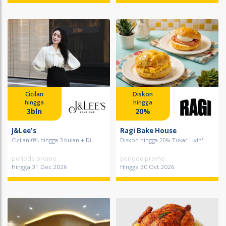
Cicilan
Diskon
hingga
hingga
3bln
20%
J&Lee's
Ragi Bake House
Cicilan 0% hingga 3 bulan + Di...
Diskon hingga 20% Tukar Livin'...
periode promo
periode promo
Hingga 31 Dec 2026
Hingga 30 Oct 2026