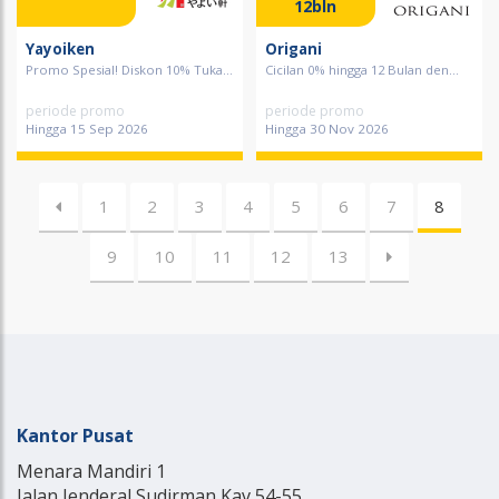
12bln
Yayoiken
Origani
Promo Spesial! Diskon 10% Tuka...
Cicilan 0% hingga 12 Bulan den...
periode promo
periode promo
Hingga 15 Sep 2026
Hingga 30 Nov 2026
1
2
3
4
5
6
7
8
9
10
11
12
13
Kantor Pusat
Menara Mandiri 1
Jalan Jenderal Sudirman Kav 54-55