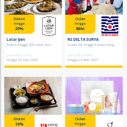
Diskon
Cicilan
hingga
hingga
20%
6bln
Latar Ijen
RS DELTA SURYA
Diskon hingga 20% tukar livin’...
Cicilan 0% hingga 6 bulan deng...
periode promo
periode promo
Hingga 30 Sep 2026
Hingga 22 Mar 2027
Diskon
Cicilan
10%
hingga