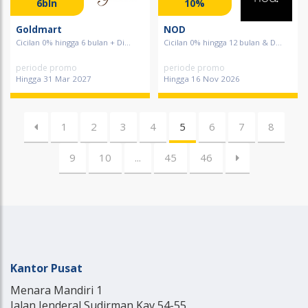
6bln
10%
Goldmart
NOD
Cicilan 0% hingga 6 bulan + Di...
Cicilan 0% hingga 12 bulan & D...
periode promo
periode promo
Hingga 31 Mar 2027
Hingga 16 Nov 2026
1
2
3
4
5
6
7
8
9
10
...
45
46
Kantor Pusat
Menara Mandiri 1
Jalan Jenderal Sudirman Kav 54-55