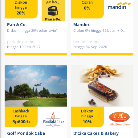
Diskon
Cicilan
0%
hingga
20%
Pan & Co
Mandiri
Diskon hingga 20% tukar Livin’...
Cicilan 0% hingga 12 bulan + D...
periode promo
periode promo
Hingga 19 Feb 2027
Hingga 30 Sep 2026
Cashback
Diskon
hingga
hingga
Rp600rb
10%
Golf Pondok Cabe
D’Cika Cakes & Bakery