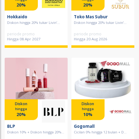
20%
20%
Hokkaido
Toko Mas Subur
Diskon hingga 20% tukar Livin’...
Diskon hingga 20% tukar Livin’...
periode promo
periode promo
Hingga 08 Apr 2027
Hingga 20 Aug 2026
Diskon
Diskon
hingga
hingga
20%
10%
BLP
Gogomall
Diskon 10% + Diskon hingga 20%...
Cicilan 0% hingga 12 bulan + D...