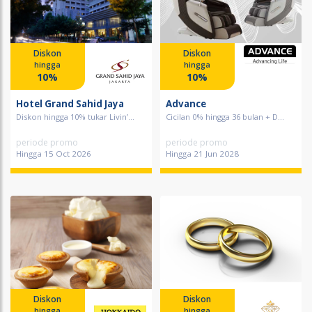
Diskon
Diskon
hingga
hingga
10%
10%
Hotel Grand Sahid Jaya
Advance
Diskon hingga 10% tukar Livin’...
Cicilan 0% hingga 36 bulan + D...
periode promo
periode promo
Hingga 15 Oct 2026
Hingga 21 Jun 2028
Diskon
Diskon
hingga
hingga