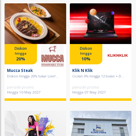
Diskon
Diskon
hingga
hingga
20%
10%
Mucca Steak
Klik N Klik
Diskon hingga 20% tukar Livin’...
Cicilan 0% hingga 12 bulan + D...
periode promo
periode promo
Hingga 10 May 2027
Hingga 07 May 2027