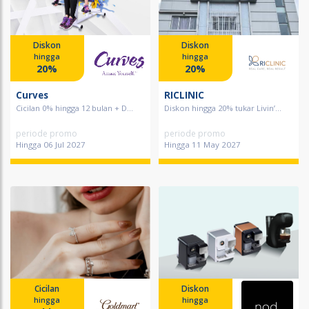
Diskon
Diskon
hingga
hingga
20%
20%
Curves
RICLINIC
Cicilan 0% hingga 12 bulan + D...
Diskon hingga 20% tukar Livin’...
periode promo
periode promo
Hingga 06 Jul 2027
Hingga 11 May 2027
Cicilan
Diskon
hingga
hingga