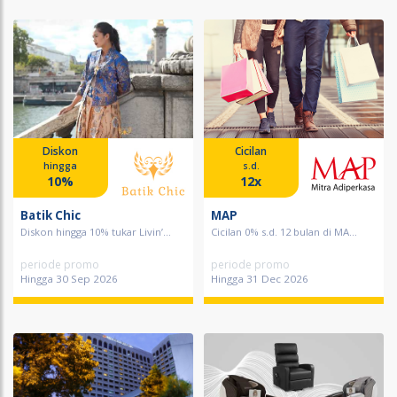
Diskon
Cicilan
hingga
s.d.
10%
12x
Batik Chic
MAP
Diskon hingga 10% tukar Livin’...
Cicilan 0% s.d. 12 bulan di MA...
periode promo
periode promo
Hingga 30 Sep 2026
Hingga 31 Dec 2026