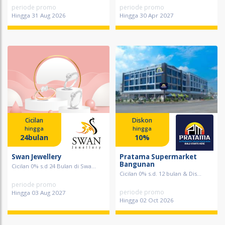
periode promo
periode promo
Hingga 31 Aug 2026
Hingga 30 Apr 2027
Cicilan
Diskon
hingga
hingga
24bulan
10%
Swan Jewellery
Pratama Supermarket
Bangunan
Cicilan 0% s.d 24 Bulan di Swa...
Cicilan 0% s.d. 12 bulan & Dis...
periode promo
periode promo
Hingga 03 Aug 2027
Hingga 02 Oct 2026