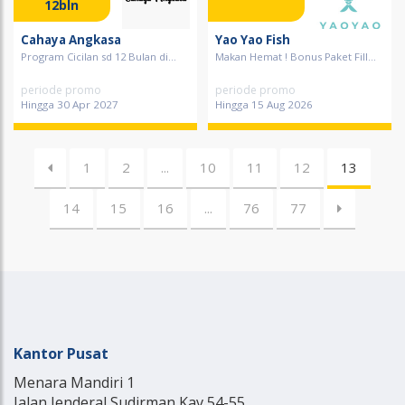
12bln
Cahaya Angkasa
Yao Yao Fish
Program Cicilan sd 12 Bulan di...
Makan Hemat ! Bonus Paket Fill...
periode promo
periode promo
Hingga 30 Apr 2027
Hingga 15 Aug 2026
1
2
...
10
11
12
13
14
15
16
...
76
77
Kantor Pusat
Menara Mandiri 1
Jalan Jenderal Sudirman Kav 54-55