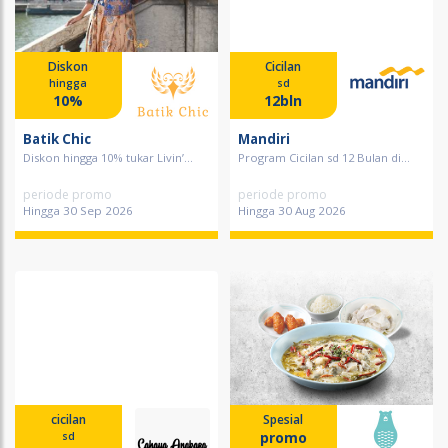
Diskon
Cicilan
hingga
sd
10%
12bln
Batik Chic
Mandiri
Diskon hingga 10% tukar Livin’...
Program Cicilan sd 12 Bulan di...
periode promo
periode promo
Hingga 30 Sep 2026
Hingga 30 Aug 2026
cicilan
Spesial
promo
sd