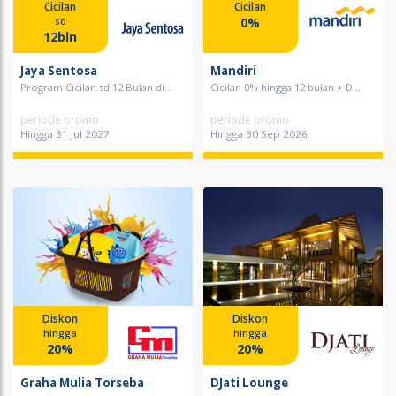
Cicilan
Cicilan
0%
sd
12bln
Jaya Sentosa
Mandiri
Program Cicilan sd 12 Bulan di...
Cicilan 0% hingga 12 bulan + D...
periode promo
periode promo
Hingga 31 Jul 2027
Hingga 30 Sep 2026
Diskon
Diskon
hingga
hingga
20%
20%
Graha Mulia Torseba
DJati Lounge