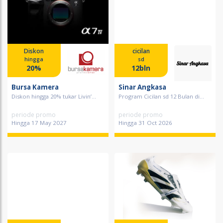
Diskon
cicilan
hingga
sd
20%
12bln
Bursa Kamera
Sinar Angkasa
Diskon hingga 20% tukar Livin’...
Program Cicilan sd 12 Bulan di...
periode promo
periode promo
Hingga 17 May 2027
Hingga 31 Oct 2026