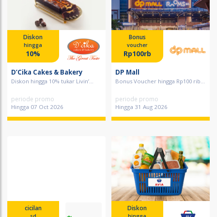
Diskon
Bonus
hingga
voucher
10%
Rp100rb
D’Cika Cakes & Bakery
DP Mall
Diskon hingga 10% tukar Livin’...
Bonus Voucher hingga Rp100 rib...
periode promo
periode promo
Hingga 07 Oct 2026
Hingga 31 Aug 2026
cicilan
Diskon
sd
hingga