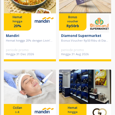
Hemat
Bonus
hingga
voucher
20%
Rp50rb
Mandiri
Diamond Supermarket
Hemat hingga 20% dengan Livin’...
Bonus Voucher Rp50 Ribu di Dia...
periode promo
periode promo
Hingga 31 Dec 2026
Hingga 31 Aug 2026
Cicilan
Hemat
s.d.
hingga