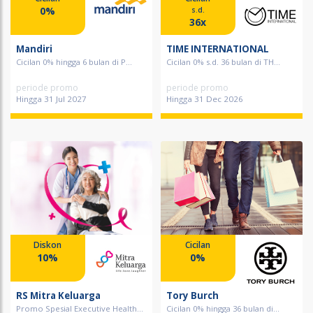
0%
s.d.
36x
Mandiri
TIME INTERNATIONAL
Cicilan 0% hingga 6 bulan di P...
Cicilan 0% s.d. 36 bulan di TH...
periode promo
periode promo
Hingga 31 Jul 2027
Hingga 31 Dec 2026
Diskon
Cicilan
10%
0%
RS Mitra Keluarga
Tory Burch
Promo Spesial Executive Health...
Cicilan 0% hingga 36 bulan di...