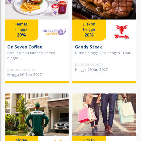
Hemat
Diskon
hingga
hingga
20%
20%
On Seven Coffee
Gandy Steak
Bonus Menu tambah Hemat
Diskon hingga 20% dengan Tukar...
hingga...
periode promo
periode promo
Hingga 29 Jun 2027
Hingga 30 Sep 2027
Cicilan
Cicilan