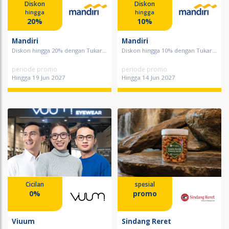
Diskon
Diskon
hingga
hingga
20%
10%
Mandiri
Mandiri
Diskon hingga 20% dengan Tukar...
Diskon hingga 10% dengan Tukar...
periode promo
periode promo
Hingga 19 Jun 2027
Hingga 14 Jun 2027
Cicilan
spesial
0%
promo
Viuum
Sindang Reret