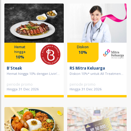
Hemat
Diskon
10%
hingga
10%
B'Steak
RS Mitra Keluarga
Hemat hingga 10% dengan Livin’...
Diskon 10%* untuk All Treatmen...
periode promo
periode promo
Hingga 31 Dec 2026
Hingga 31 Dec 2026