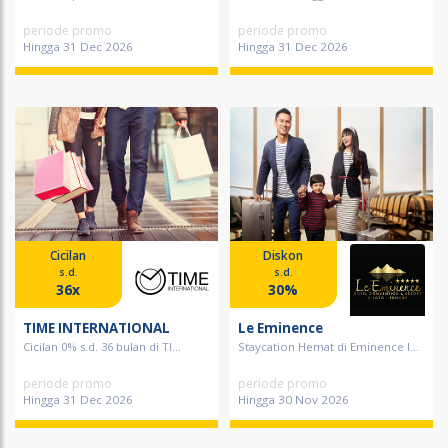
periode promo
periode promo
Hingga 31 Dec 2026
Hingga 31 Dec 2026
Cicilan
Diskon
s.d.
s.d.
36x
30%
TIME INTERNATIONAL
Le Eminence
Cicilan 0% s.d. 36 bulan di TI...
Staycation Hemat di Eminence I...
periode promo
periode promo
Hingga 31 Dec 2026
Hingga 30 Nov 2026