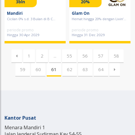
3bln
20%
Mandiri
Glam On
Cicilan 0% s.d. 3 Bulan di B C...
Hemat hingga 20% dengan Livin’...
periode promo
periode promo
Hingga 30 Apr 2029
Hingga 31 Dec 2029
1
2
...
55
56
57
58
59
60
61
62
63
64
Kantor Pusat
Menara Mandiri 1
Jalan Jenderal Sudirman Kav 54-55