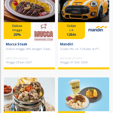
Diskon
Cicilan
hingga
s.d.
20%
12bln
Mucca Steak
Mandiri
Diskon hingga 20% dengan Tukar...
Cicilan 0% s.d. 12 Bulan di PT...
periode promo
periode promo
Hingga 29 Jun 2027
Hingga 31 Dec 2026